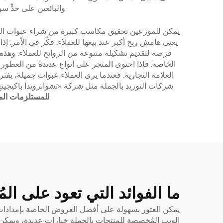
والبائعين على حدٍّ سو
يمكن للموزعين تحقيق مكاسب كبيرة من شراء عبوات العطور
فرصة لتقديم تشكيلة متنوعة من الروائح للعملاء. وهذه ا
الخاصة. فإذا احتوى المتجر على أنواع عديدة من العطور 
العلامة التجارية. فعندما يرى العملاء عبوات جميلة، يفتر
شركات التوريد بالجملة مثل شركة «تشوانرويدا باكيجينغ
للمستلزمات الم
ما الفوائد التي تعود على ال
يمكن العثور بسهولة على أفضل العروض الخاصة بإمدادات علب ا
الويب المُخصصة للمنتجات بالجملة خيارات عديدة، ويمكن للم