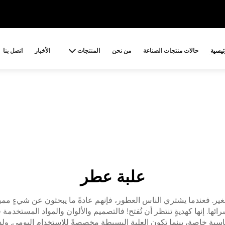
ئيسية
حالات منتجات الصناعة
من نحن
المنتجات
الأخبار
اتصل بنا
علبة عطر
. فعندما يشتري الناس العطور، فإنهم عادةً ما يبحثون عن شيءٍ مميز. و
ا. إنها كهديةٍ تنتظر أن تُفتح! فالتصميم والألوان والمواد المستخدمة
سبةٍ خاصة، بينما تكون العلبة البسيطة مخصصةً للاستخدام اليومي. ولذ