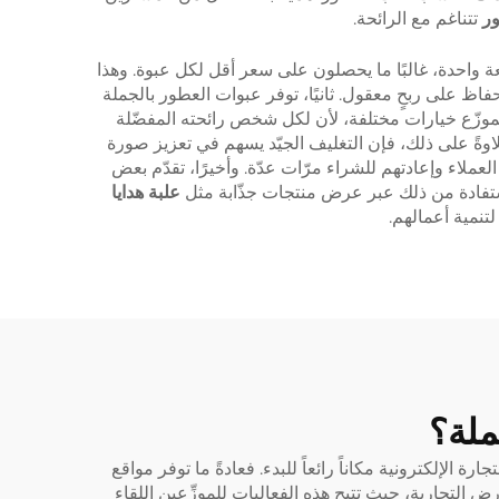
ور
تتناغم مع الرائحة.
 واحدة، غالبًا ما يحصلون على سعر أقل لكل عبوة. وهذا
ر منخفض، فيمكنه بيعها بسعر جيد مع الحفاظ على ربحٍ معقول. ثانيًا، توفر عبوات العطور بالجملة
 الموزّع خيارات مختلفة، لأن لكل شخص رائحته المفضّلة
اوةً على ذلك، فإن التغليف الجيّد يسهم في تعزيز صورة
لعملاء وإعادتهم للشراء مرّات عدّة. وأخيرًا، تقدّم بعض
لاستفادة من ذلك عبر عرض منتجات جذّابة مثل
علبة هدايا
لتنمية أعمالهم.
ملة؟
الإلكترونية مكاناً رائعاً للبدء. فعادةً ما توفر مواقع
 التجارية، حيث تتيح هذه الفعاليات للموزِّعين اللقاء