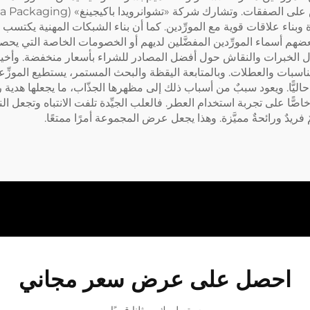
ء علاقات قوية مع المورِّدين. كما أن بناء الشبكات المهنية يكتسب أهمية
 أسماء المورِّدين المفضَّلين لديهم أو الخصومات الخاصة التي يحصلون
 الخبرات والنقاش حول أفضل المصادر للشراء بأسعار منخفضة. وأخيرا
المناسبات والعطلات. وبالمتابعة اليقظة والبحث المستمر، يستطيع الموز
ليًّا. ويعود سببٌ من أسباب ذلك إلى مظهرها الجذّاب، ما يجعلها هدية 
صًّا على تجربة استخدام العطر. فالعلب الجيِّدة تلفت الانتباه وتجعل ال
ريدٌ ورائحةٌ مميَّزة. وهذا يجعل عرض المجموعة أمرًا ممتعًا.
احصل على عرض سعر مجاني