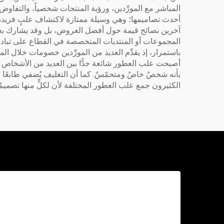
أحدث تصاميمها؛ وهي وسيلة ممتازة لاكتشاف علبٍ فريدة وبنا
آخرين نصائح قيمة حول أفضل العروض، بل وقد يشارك بعضهم
المجموعات أو المنتديات المتخصصة في القطاع على تبادل
باستمرار، إذ يقدِّم العديد من المورِّدين خصومات خلال 
أصبحت علب العطور شائعة جدًّا بين العديد من الأشخاص حا
بأنه شخصٌ خاصٌ ومتحمّسٌ. كما أن التغليف يُضفي طابعًا خا
الكثيرون جمع علب العطور المختلفة لأن لكلٍّ منها تصميمٌ ف