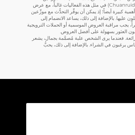
المباشر مع المورِّدين، ورؤية المنتجات شخصياً، والتفاوض على الصفقات. وتشارك شركة «تشوانرويدا باكيجينغ» (Chuanruida Packaging) في مثل هذه الفعاليات غالباً، مع عرض
 كبيرة أيضاً؛ إذ يمكن أن يوفِّر التحدُّث مع موزِّعين
 عليها. بالإضافة إلى ذلك، يساعد الانضمام إلى
ً، يجب مراقبة العروض الموسمية أو الحملات الترويجية
ِّعون العثور بسهولة على أفضل العروض.
رائعة. فعندما يرى الشخص علبة مُصمَّمة بجمال، يشعر
ناس يرغبون في الشراء. بالإضافة إلى ذلك، يحبُّ