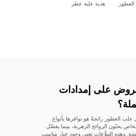
العطور
هدية علبة عطر
عروض على إمدادات
ملة؟
علب العطور رائجةً هو توافرها بأنواع
اص يحبّون الروائح الزهرية، بينما يفضّل
شة. وهذه التنوُّعات تعني وجود خيارٍ مناسبٍ