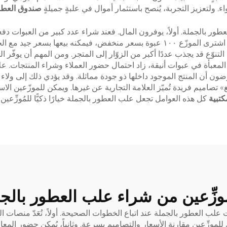
اء. ولتعزيز التجربة، يُنصح باستثمار أموال في علبةٍ جميلةٍ
صندوق العط
 بالجملة. أولاً، يوفرون المال. فعند شراء عدد كبير من العبوات دفعة
يعني هامش ربح أكبر عند بيعها للعملاء. فكّر في الأمر: إذا اشترى الموزّع ١٠٠ عبوة بسع
لتنوّع قد يجذب عددًا أكبر من الزوّار إلى المتجر. ومن المهم أن يوفّر
المعبأة في عبوات أنيقة، زاد احتمال حضور العملاء وشراء المنتجات. عل
ضون أن المنتج الموجود داخلها ذو جودة مماثلة. وقد يؤدي ذلك إلى ولاء ا
» تصاميم فريدة تُميّز العلامة التجارية عن غيرها. ويمكن للموزّعين ا
كتبية
كل هذه العوامل تجعل علب العطور بالجملة خيارًا ذكيًّا للمُوزِّعين 
مُوزِّعين من شراء علب العطور بالج
لعطور بالجملة عند اتباع الخطوات الصحيحة. أولاً، تُعَدّ منصات التجارة 
وزِّعين مقارنة الأسعار والتصاميم بسرعة. وثانياً، يُمكن حضور المعارض