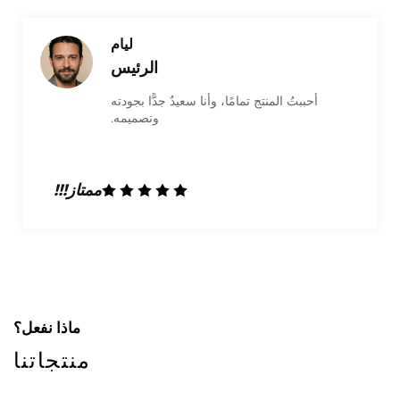
أوليفيا
التسويق
أنا راضٍ جدًّا عن المنتج وحصلتُ على علبة عالية
الجودة. وقد كانوا ودودين جدًّا وأنجزوا العمل
بشكل ممتاز. وسأتعامل معهم بالتأكيد مرة أخرى
في المستقبل!
ممتاز!!!
ماذا نفعل؟
منتجاتنا