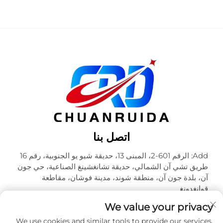
اتصل بنا
Add: الرقم 601-2، المبنى 13، حديقة شيو يو الجنوبية، رقم 16
طريق تشي آن الشمالي، حديقة تشانغشينغ الصناعية، حي جون
آن، بلدة جون آن، منطقة شوند، مدينة فوشان، مقاطعة
قوانغدونغ
هاتف:
+86-18320933590
We value your privacy
البريد الإلكتروني:
[email protected]
We use cookies and similar tools to provide our services.