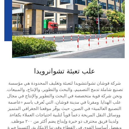
علب تعبئة تشوانرويدا
شركة فوشان تشوانتشويدا لتعبئة وتغليف المحدودة هي مؤسسة
تصنيع شاملة تدمج التصميم، والبحث والتطوير، والإنتاج، والمبيعات.
ونحن شركة قوية متخصصة في البحث والتطوير والإنتاج في مجال
علب الهدايا. ومقرنا في مدينة فوشان، التي تُعرف باسم «عاصمة
التصنيع العالمية» في الصين، حيث يوفّر موقعنا الجغرافي المتميز
ووسائل النقل المريحة دعماً قوياً لتلبية احتياجات العملاء بكفاءة.
ولدينا فريق محترف ذو خبرة وإبداع يضم أكثر من ٢٠٠ موظف.
وبفضل أساسنا القوي في القطاع وقدرتنا الابتكارية، اكتسبنا خبرة