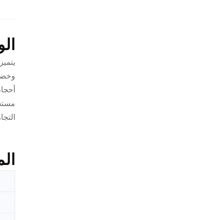
ال
يتميز
وخضع 
أحجام
مستحض
التجا
الم