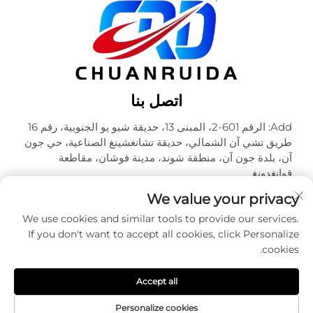
اتصل بنا
Add: الرقم 601-2، المبنى 13، حديقة شيو يو الجنوبية، رقم 16
طريق تشي آن الشمالي، حديقة تشانغشينغ الصناعية، حي جون
آن، بلدة جون آن، منطقة شوند، مدينة فوشان، مقاطعة
قوانغدونغ
هاتف:
+86-18320933590
We value your privacy
البريد الإلكتروني:
[email protected]
We use cookies and similar tools to provide our services.
If you don't want to accept all cookies, click Personalize
cookies.
حقوق الطبع والنشر © شركة فوشان تشوآنرويدا للتعبئة والتغليف
المحدودة. جميع الحقوق محفوظة -
سياسة الخصوصية
Accept all
Personalize cookies