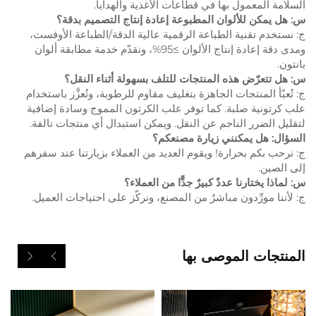
السلامة المعمول بها في قطاعات الأغذية والهدايا.
س: هل يمكن للألوان المطبوعة إعادة إنتاج التصميم بدقة؟
ج: نستخدم تقنية الطباعة الرقمية عالية الدقة/الطباعة الأوفست،
ومدى دقة إعادة إنتاج الألوان ≥95%، ونقدّم خدمة مطابقة ألوان
بانتون.
س: هل تتعرّض هذه المنتجات للتلف بسهولة أثناء النقل؟
ج: تُعبّأ المنتجات الجاهزة بتغليف مقاوم للرطوبة، وتُعزَّز باستخدام
علب كرتونية صلبة. كما توفر علب الكرتون المموج وسادة إضافية
لتقليل الضرر الناجم عن النقل. ويمكن استبدال أي منتجات تالفة.
السؤال: هل يمكنني زيارة مصنعكم؟
ج: نرحب بكم بحرارة! ويقوم العديد من العملاء بزيارتنا عند سفرهم
إلى الصين.
س: لماذا يختارنا عددٌ كبيرٌ جدًّا من العملاء؟
ج: لأننا مورِّدون مباشرٌ من المصنع، ونركّز على احتياجات العميل.
المنتجات الموصى بها