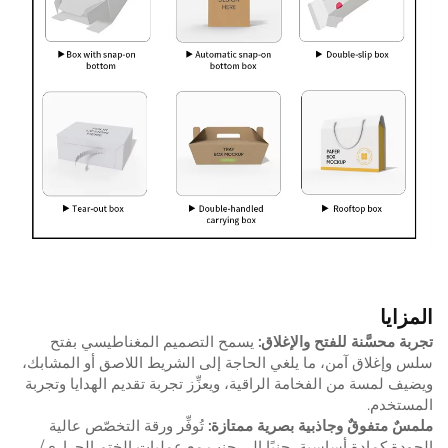
المزايا
تجربة محسَّنة للفتح والإغلاق:
يسمح التصميم المغناطيسي بفتح
سلس وإغلاق آمن، ما يلغي الحاجة إلى الشريط اللاصق أو المشابك،
ويضيف لمسة من الفخامة الراقية، ويعزِّز تجربة تقديم الهدايا وتجربة
المستخدم.
ملمسٌ متفوقٌ وجاذبية بصرية ممتازة:
تُوفِّر ورقة التخصّص عالية
الجودة كمادة أساسية، جنبًا إلى جنب مع عمليات الختم الحراري/