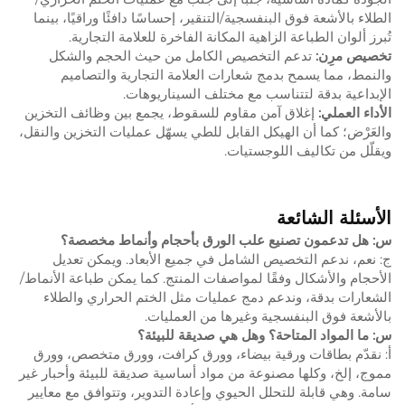
الطلاء بالأشعة فوق البنفسجية/التنقير، إحساسًا دافئًا وراقيًا، بينما
تُبرز ألوان الطباعة الزاهية المكانة الفاخرة للعلامة التجارية.
تخصيص مرِن:
تدعم التخصيص الكامل من حيث الحجم والشكل
والنمط، مما يسمح بدمج شعارات العلامة التجارية والتصاميم
الإبداعية بدقة لتتناسب مع مختلف السيناريوهات.
الأداء العملي:
إغلاق آمن مقاوم للسقوط، يجمع بين وظائف التخزين
والعَرْض؛ كما أن الهيكل القابل للطي يسهّل عمليات التخزين والنقل،
ويقلّل من تكاليف اللوجستيات.
الأسئلة الشائعة
س: هل تدعمون تصنيع علب الورق بأحجام وأنماط مخصصة؟
ج: نعم، ندعم التخصيص الشامل في جميع الأبعاد. ويمكن تعديل
الأحجام والأشكال وفقًا لمواصفات المنتج. كما يمكن طباعة الأنماط/
الشعارات بدقة، وندعم دمج عمليات مثل الختم الحراري والطلاء
بالأشعة فوق البنفسجية وغيرها من العمليات.
س: ما المواد المتاحة؟ وهل هي صديقة للبيئة؟
أ: نقدّم بطاقات ورقية بيضاء، وورق كرافت، وورق متخصص، وورق
مموج، إلخ، وكلها مصنوعة من مواد أساسية صديقة للبيئة وأحبار غير
سامة. وهي قابلة للتحلل الحيوي وإعادة التدوير، وتتوافق مع معايير