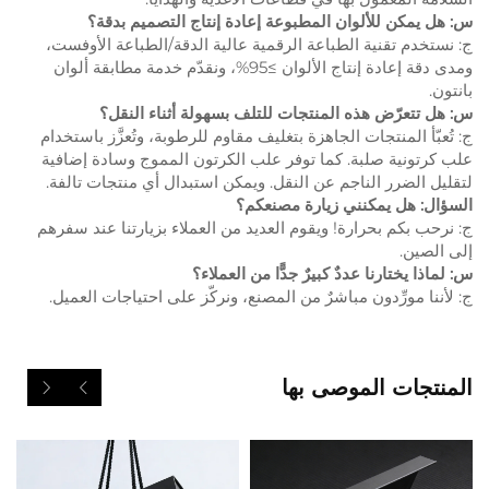
س: هل يمكن للألوان المطبوعة إعادة إنتاج التصميم بدقة؟
ج: نستخدم تقنية الطباعة الرقمية عالية الدقة/الطباعة الأوفست،
ومدى دقة إعادة إنتاج الألوان ≥95%، ونقدّم خدمة مطابقة ألوان
بانتون.
س: هل تتعرّض هذه المنتجات للتلف بسهولة أثناء النقل؟
ج: تُعبّأ المنتجات الجاهزة بتغليف مقاوم للرطوبة، وتُعزَّز باستخدام
علب كرتونية صلبة. كما توفر علب الكرتون المموج وسادة إضافية
لتقليل الضرر الناجم عن النقل. ويمكن استبدال أي منتجات تالفة.
السؤال: هل يمكنني زيارة مصنعكم؟
ج: نرحب بكم بحرارة! ويقوم العديد من العملاء بزيارتنا عند سفرهم
إلى الصين.
س: لماذا يختارنا عددٌ كبيرٌ جدًّا من العملاء؟
ج: لأننا مورِّدون مباشرٌ من المصنع، ونركّز على احتياجات العميل.
المنتجات الموصى بها