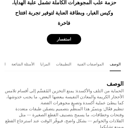
حزمة علب المجوهرات الكاملة تشمل علبة الهدايا،
وكيس الغبار، وبطاقة العناية لتوفير تجربة افتتاح
فاخرة
استفسار
الوصف
المواصفات الفنية
التطبيقات
المزايا
الأسئلة الشائعة
المن
الوصف
الحماية من التلف والأكسدة: يمنع التخزين المُقسَّم إلى أقسام تلامس
الأحجار الكريمة والمعادن النفيسة ببعضها البعض، ما يجنب خدوشها،
كما يبطئ عملية أكسدة وتصبغ مجوهرات الفضة.
تنظيم فعّال: ويتميّز هذا المنظِّم بتصميم يتضمّن طبقات متعددة
وفتحات وخطافات، ما يسمح بتصنيف القطع الصغيرة — مثل
القلادات والخواتم — بشكل واضح، فيوفّر الوقت عند استرجاع القطع
ويمنع تشابكها.