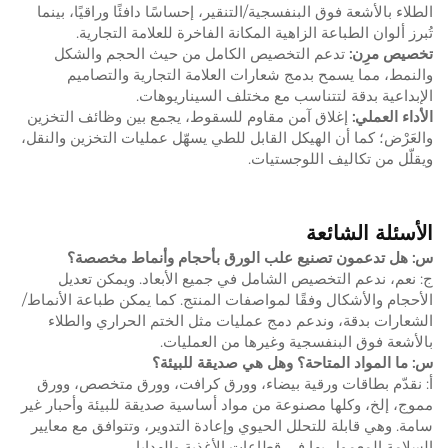
الطلاء بالأشعة فوق البنفسجية/التنقير، إحساسًا دافئًا وراقيًا، بينما
تُبرز ألوان الطباعة الزاهية المكانة الفاخرة للعلامة التجارية.
تخصيص مرِن:
تدعم التخصيص الكامل من حيث الحجم والشكل
والنمط، مما يسمح بدمج شعارات العلامة التجارية والتصاميم
الإبداعية بدقة لتتناسب مع مختلف السيناريوهات.
الأداء العملي:
إغلاق آمن مقاوم للسقوط، يجمع بين وظائف التخزين
والعَرْض؛ كما أن الهيكل القابل للطي يسهّل عمليات التخزين والنقل،
ويقلّل من تكاليف اللوجستيات.
الأسئلة الشائعة
س: هل تدعمون تصنيع علب الورق بأحجام وأنماط مخصصة؟
ج: نعم، ندعم التخصيص الشامل في جميع الأبعاد. ويمكن تعديل
الأحجام والأشكال وفقًا لمواصفات المنتج. كما يمكن طباعة الأنماط/
الشعارات بدقة، وندعم دمج عمليات مثل الختم الحراري والطلاء
بالأشعة فوق البنفسجية وغيرها من العمليات.
س: ما المواد المتاحة؟ وهل هي صديقة للبيئة؟
أ: نقدّم بطاقات ورقية بيضاء، وورق كرافت، وورق متخصص، وورق
مموج، إلخ، وكلها مصنوعة من مواد أساسية صديقة للبيئة وأحبار غير
سامة. وهي قابلة للتحلل الحيوي وإعادة التدوير، وتتوافق مع معايير
السلامة المعمول بها في قطاعات الأغذية والهدايا.