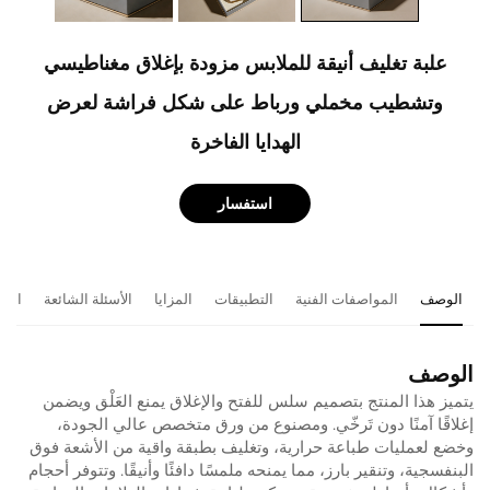
علبة تغليف أنيقة للملابس مزودة بإغلاق مغناطيسي
وتشطيب مخملي ورباط على شكل فراشة لعرض
الهدايا الفاخرة
استفسار
الوصف
المواصفات الفنية
التطبيقات
المزايا
الأسئلة الشائعة
المن
الوصف
يتميز هذا المنتج بتصميم سلس للفتح والإغلاق يمنع العَلْق ويضمن
إغلاقًا آمنًا دون تَرخّي. ومصنوع من ورق متخصص عالي الجودة،
وخضع لعمليات طباعة حرارية، وتغليف بطبقة واقية من الأشعة فوق
البنفسجية، وتنقير بارز، مما يمنحه ملمسًا دافئًا وأنيقًا. وتتوفر أحجام