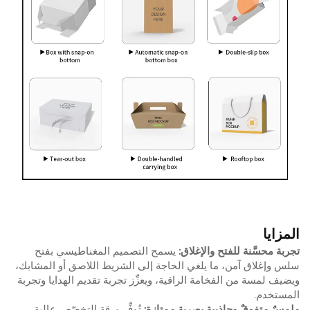
المزايا
تجربة محسَّنة للفتح والإغلاق:
يسمح التصميم المغناطيسي بفتح
سلس وإغلاق آمن، ما يلغي الحاجة إلى الشريط اللاصق أو المشابك،
ويضيف لمسة من الفخامة الراقية، ويعزِّز تجربة تقديم الهدايا وتجربة
المستخدم.
ملمسٌ متفوقٌ وجاذبية بصرية ممتازة:
تُوفِّر ورقة التخصّص عالية