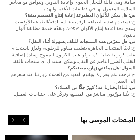
سامة. وهي قابلة للتحلل الحيوي وإعادة التدوير، وتتوافق مع معايير
السلامة المعمول بها في قطاعات الأغذية والهدايا.
س: هل يمكن للألوان المطبوعة إعادة إنتاج التصميم بدقة؟
ج: نستخدم تقنية الطباعة الرقمية عالية الدقة/الطباعة الأوفست،
ومدى دقة إعادة إنتاج الألوان ≥95%، ونقدّم خدمة مطابقة ألوان
بانتون.
س: هل تتعرّض هذه المنتجات للتلف بسهولة أثناء النقل؟
ج: تُعبّأ المنتجات الجاهزة بتغليف مقاوم للرطوبة، وتُعزَّز باستخدام
علب كرتونية صلبة. كما توفر علب الكرتون المموج وسادة إضافية
لتقليل الضرر الناجم عن النقل. ويمكن استبدال أي منتجات تالفة.
السؤال: هل يمكنني زيارة مصنعكم؟
ج: نرحب بكم بحرارة! ويقوم العديد من العملاء بزيارتنا عند سفرهم
إلى الصين.
س: لماذا يختارنا عددٌ كبيرٌ جدًّا من العملاء؟
ج: لأننا مورِّدون مباشرٌ من المصنع، ونركّز على احتياجات العميل.
المنتجات الموصى بها