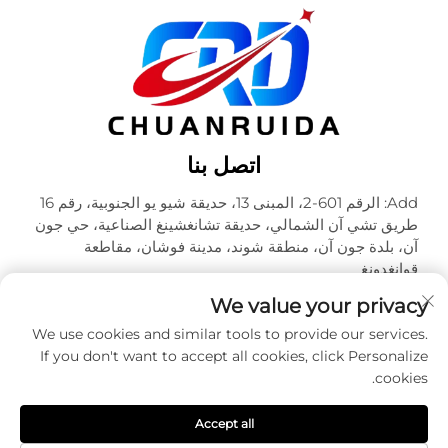
اتصل بنا
Add: الرقم 601-2، المبنى 13، حديقة شيو يو الجنوبية، رقم 16
طريق تشي آن الشمالي، حديقة تشانغشينغ الصناعية، حي جون
آن، بلدة جون آن، منطقة شوند، مدينة فوشان، مقاطعة
قوانغدونغ
هاتف:
+86-18320933590
We value your privacy
البريد الإلكتروني:
[email protected]
We use cookies and similar tools to provide our services.
If you don't want to accept all cookies, click Personalize
cookies.
حقوق الطبع والنشر © شركة فوشان تشوآنرويدا للتعبئة والتغليف
المحدودة. جميع الحقوق محفوظة -
سياسة الخصوصية
Accept all