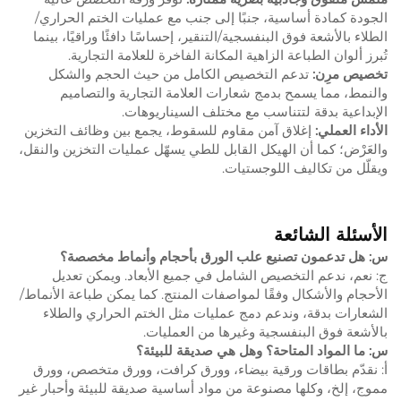
الجودة كمادة أساسية، جنبًا إلى جنب مع عمليات الختم الحراري/
الطلاء بالأشعة فوق البنفسجية/التنقير، إحساسًا دافئًا وراقيًا، بينما
تُبرز ألوان الطباعة الزاهية المكانة الفاخرة للعلامة التجارية.
تخصيص مرِن:
تدعم التخصيص الكامل من حيث الحجم والشكل
والنمط، مما يسمح بدمج شعارات العلامة التجارية والتصاميم
الإبداعية بدقة لتتناسب مع مختلف السيناريوهات.
الأداء العملي:
إغلاق آمن مقاوم للسقوط، يجمع بين وظائف التخزين
والعَرْض؛ كما أن الهيكل القابل للطي يسهّل عمليات التخزين والنقل،
ويقلّل من تكاليف اللوجستيات.
الأسئلة الشائعة
س: هل تدعمون تصنيع علب الورق بأحجام وأنماط مخصصة؟
ج: نعم، ندعم التخصيص الشامل في جميع الأبعاد. ويمكن تعديل
الأحجام والأشكال وفقًا لمواصفات المنتج. كما يمكن طباعة الأنماط/
الشعارات بدقة، وندعم دمج عمليات مثل الختم الحراري والطلاء
بالأشعة فوق البنفسجية وغيرها من العمليات.
س: ما المواد المتاحة؟ وهل هي صديقة للبيئة؟
أ: نقدّم بطاقات ورقية بيضاء، وورق كرافت، وورق متخصص، وورق
مموج، إلخ، وكلها مصنوعة من مواد أساسية صديقة للبيئة وأحبار غير