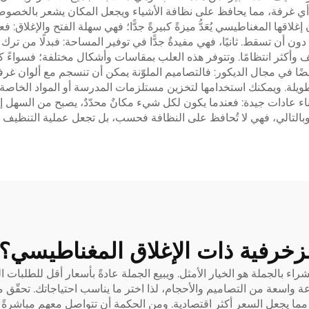
ي غرفة، مما يحافظ على نظافة الأشياء ويجعل المكان يشعر بالخصوص
ن إغلاقها المغناطيسي يُعَدُّ ميزةً كبيرةً جدًّا؛ فهي سهلة الفتح والإغلاق
 دون أن تسقط. ثانيًا، فهي مفيدةٌ جدًّا في توفير المساحة: فبدلًا من ترك
أكثر انتظامًا. وتتوفر هذه العلب بمقاسات وأشكال مختلفة؛ فسواءً كا
أيضًا في مجال الديكور: فالتصاميم الملوّنة يمكن أن تنسجم مع ألوان غر
يلة. ويمكنك استخدامها لتخزين مستلزمات المدرسة أو المواد الخاصة با
بناء عادات جيدة: فعندما يكون لكل شيء مكانٌ محدّدٌ، يصبح من السهل إع
وبالتالي، فهي لا تُحافظ على النظافة فحسب، بل تجعل عملية التنظيف أك
لزخرفية ذات الإغلاق المغناطيسي؟
 بالجملة هو الخيار الأمثل. ويبيع الجملة عادةً بأسعار أقل للطلبات ال
واسعة من التصاميم والأحجام، لذا اختر ما يناسب احتياجاتك. تحقّق من
مما يجعل السعر أكثر اقتصادية. ومن الحكمة أن تتواصل معهم مباشرةً ل