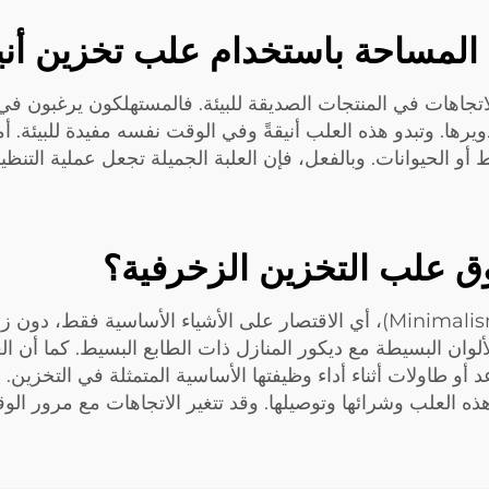
 المساحة باستخدام علب تخزين أن
 الاتجاهات في المنتجات الصديقة للبيئة. فالمستهلكون يرغبو
ا من مواد معاد تدويرها. وتبدو هذه العلب أنيقةً وفي الوقت نفسه مفيدة للبيئ
 الحيوانات. وبالفعل، فإن العلبة الجميلة تجعل عملية التنظي
وق علب التخزين الزخرفية؟
وبالإضافة إلى ذلك، يزداد رواج مفهوم البساطة (Minimalism)، أي الاقتصار على ال
وان البسيطة مع ديكور المنازل ذات الطابع البسيط. كما أن ال
و طاولات أثناء أداء وظيفتها الأساسية المتمثلة في التخزين. و
ه العلب وشرائها وتوصيلها. وقد تتغير الاتجاهات مع مرور الو