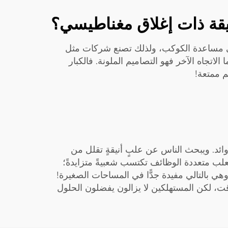
يقة ذات إغلاق مغناطيسي؟
ن في مساعدة الكوكب، ولذلك تصنع شركات مثل
ة. أما الاتجاه الآخر فهو التصاميم الملونة. فالكبار
م ممتعة!
أشياء الأساسية فقط، دون زوائد. ويبحث الناس عن علبٍ أنيقةٍ تقلل من
علب متعددة الوظائف تكتسب شعبيةً متزايدةً؛
هي بالتالي مفيدة جدًّا في المساحات الصغيرة!
قت، لكن المستهلكين لا يزالون يفضلون الحلول