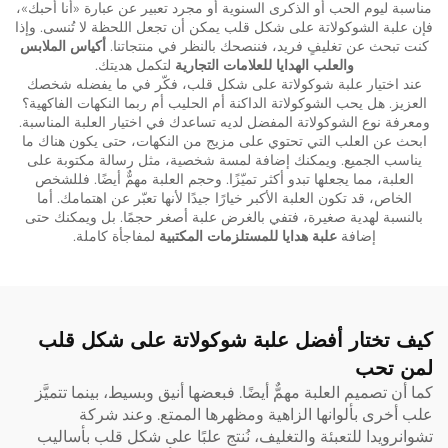
مناسبة ليوم الحب أو الذكرى السنوية أو مجرد تعبير عن عبارة «أنا أحبك»،
فإن علبة الشوكولاتة على شكل قلب يمكن أن تجعل اللحظة لا تُنسى. وإذا
كنت تبحث عن تغليفٍ فريد، فننصحك بالنظر في منتجاتنا.
أكياس الملابس
والعلب الهدايا للعلامات التجارية
لتكمل هديتك.
عند اختيار علبة شوكولاتة على شكل قلب، فكّر في ما يفضله شخصك
العزيز. هل يحب الشوكولاتة الداكنة أم الحليب أم ربما النكهات الفاكهية؟
ومعرفة نوع الشوكولاتة المفضل لديه تساعدك في اختيار العلبة المناسبة.
ابحث عن العلب التي تحتوي على مزيج من النكهات، حتى يكون هناك ما
يناسب الجميع. ويمكنك إضافة لمسة شخصية، مثل رسالة مكتوبة على
العلبة، مما يجعلها تبدو أكثر تميّزًا. وحجم العلبة مهمٌّ أيضًا. فللشخص
الخاص، قد تكون العلبة الأكبر خيارًا جيدًا لأنها تعبّر عن اهتمامك. أما
بالنسبة لهدية صغيرة، فتفي بالغرض علبة أصغر حجمًا. بل ويمكنك حتى
إضافة
علبة هدايا للمستلزمات المكتبية
لمفاجأة كاملة.
كيف تختار أفضل علبة شوكولاتة على شكل قلب
لمن تحب
كما أن تصميم العلبة مهمٌّ أيضًا. فبعضها أنيق وبسيط، بينما تتميَّز
علب أخرى بألوانها الزاهية ومظهرها الممتع. وعند شركة
تشوانرويدا للتعبئة والتغليف، نُنتج علبًا على شكل قلب بأساليب