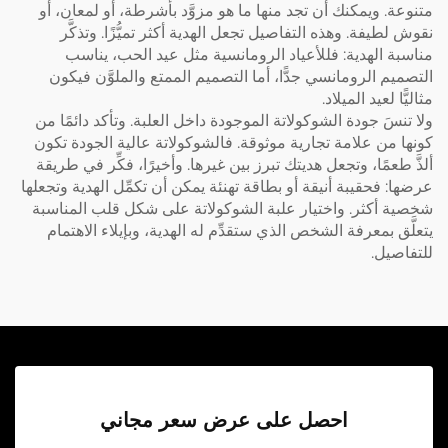
متنوعة. ويمكنك أن تجد منها ما هو مزوَّد بأشرطة، أو لمعان، أو
نقوش لطيفة. وهذه التفاصيل تجعل الهدية أكثر تميُّزًا. وتذكَّر
مناسبة الهدية: فللأعياد الرومانسية مثل عيد الحب، يناسب
التصميم الرومانسي جدًّا، أما التصميم الممتع والملوَّن فيكون
مثاليًّا لعيد الميلاد.
ولا تنسَ جودة الشوكولاتة الموجودة داخل العلبة. وتأكد دائمًا من
كونها من علامة تجارية موثوقة. فالشوكولاتة عالية الجودة تكون
ألذَّ طعمًا، وتجعل هديتك تبرز بين غيرها. وأخيرًا، فكِّر في طريقة
عرضها: فحقيبة أنيقة أو بطاقة تهنئة يمكن أن تكمِّل الهدية وتجعلها
شخصية أكثر. واختيار علبة الشوكولاتة على شكل قلب المناسبة
يتعلَّق بمعرفة الشخص الذي ستقدِّم له الهدية، وبإيلاء الاهتمام
للتفاصيل.
احصل على عرض سعر مجاني