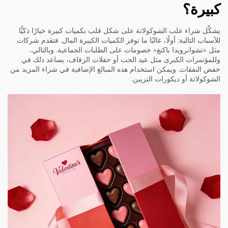
كبيرة؟
يشكِّل شراء علب الشوكولاتة على شكل قلب بكميات كبيرة خيارًا ذكيًّا
للأسباب التالية: أولًا، غالبًا ما توفر الكميات الكبيرة المال. فتقدم شركات
مثل «تشوانرويدا باكنغ» خصومات على الطلبات الجماعية. وبالتالي،
وللمؤتمرات الكبرى مثل عيد الحب أو حفلات الزفاف، يساعد ذلك في
خفض النفقات. ويمكن استخدام هذه المبالغ الإضافية في شراء المزيد من
الشوكولاتة أو ديكورات التزيين.