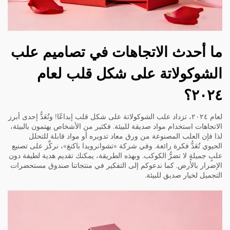
ما أحدث الاتجاهات في تصاميم علب
الشوكولاتة على شكل قلب لعام
٢٠٢٤؟
لعام ٢٠٢٤، تزداد علب الشوكولاتة على شكل قلب إبداعًا! وتُعَدُّ إحدى أبرز
الاتجاهات استخدام مواد صديقة للبيئة. فكثير من الأشخاص يهتمون بالبيئة،
لذا فإن العلب المصنوعة من ورق معاد تدويره أو مواد قابلة للتحلل
الحيوي تُعَدُّ فكرة رائعة. وفي شركة «تشوانرويدا باكنغ»، نركِّز على تصنيع
علبٍ جميلةٍ لا تضرُّ الكوكب. وبهذه الطريقة، يمكنك تقديم هدية لطيفة دون
الإضرار بالأرض. كما ندعوكم إلى التفكير في منتجاتنا
صندوق مستحضرات
التجميل
لخيار صديق للبيئة.