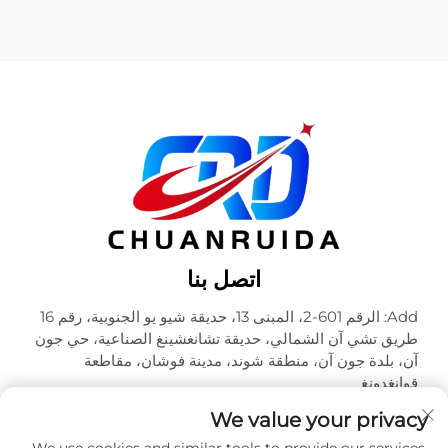
اتصل بنا
Add: الرقم 601-2، المبنى 13، حديقة شيو يو الجنوبية، رقم 16
طريق تشي آن الشمالي، حديقة تشانغشينغ الصناعية، حي جون
آن، بلدة جون آن، منطقة شوند، مدينة فوشان، مقاطعة
قوانغدونغ
هاتف:
+86-18320933590
We value your privacy
البريد الإلكتروني:
[email protected]