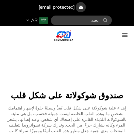
[email protected]
AR
صندوق شوكولاتة على شكل قلب
إهداء علبة شوكولاتة على شكل قلب يُعَدُّ وسيلةً حلوةً لإظهار اهتمامك
بشخصٍ ما. وهذه العلب الخاصة ليست جميلة فحسب، بل هي مليئة
بالشوكولاتة اللذيذة القادرة على إضحاك أي شخص. وعند إهدائها، يشعر
المرء وكأنه يشارك جزءًا من الحب. وتدرك شركة تشوانرويدا لتغليف
المنتجات مدى أهمية جعل مظهر هذه العلب أنيقًا ومميزًا. سواء كانت