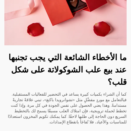
ما الأخطاء الشائعة التي يجب تجنبها
عند بيع علب الشوكولاتة على شكل
قلب؟
كما أن الشراء بكميات كبيرة يساعد في التحضير للفعاليات المستقبلية.
فبالتعامل مع موردٍ مفضَّلٍ مثل «تشوانرويدا باكنغ»، تبني علاقةً تجاريةً
مستدامةً. وهذا يعني الحصول على نفس الجودة في كل مرة. وإذا كنت
تخطط لحملة ترويجية، فإن امتلاك العلب مسبقًا يسمح لك بالتخطيط
السريع دون الحاجة إلى طلبها لاحقًا. كما يمكنك تكويم المخزون استعدادًا
للمناسبات والأعياد، فلا تُفاجَأ بانقطاع الإمدادات.