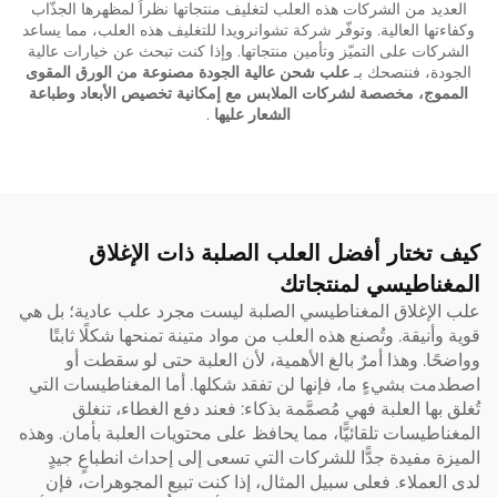
العديد من الشركات هذه العلب لتغليف منتجاتها نظراً لمظهرها الجذّاب
وكفاءتها العالية. وتوفّر شركة تشوانرويدا للتغليف هذه العلب، مما يساعد
الشركات على التميّز وتأمين منتجاتها. وإذا كنت تبحث عن خيارات عالية
الجودة، فننصحك بـ
علب شحن عالية الجودة مصنوعة من الورق المقوى
المموج، مخصصة لشركات الملابس مع إمكانية تخصيص الأبعاد وطباعة
الشعار عليها
.
كيف تختار أفضل العلب الصلبة ذات الإغلاق
المغناطيسي لمنتجاتك
علب الإغلاق المغناطيسي الصلبة ليست مجرد علب عادية؛ بل هي
قوية وأنيقة. وتُصنع هذه العلب من مواد متينة تمنحها شكلًا ثابتًا
وواضحًا. وهذا أمرٌ بالغ الأهمية، لأن العلبة حتى لو سقطت أو
اصطدمت بشيءٍ ما، فإنها لن تفقد شكلها. أما المغناطيسات التي
تُغلق بها العلبة فهي مُصمَّمة بذكاء: فعند دفع الغطاء، تنغلق
المغناطيسات تلقائيًّا، مما يحافظ على محتويات العلبة بأمان. وهذه
الميزة مفيدة جدًّا للشركات التي تسعى إلى إحداث انطباعٍ جيدٍ
لدى العملاء. فعلى سبيل المثال، إذا كنت تبيع المجوهرات، فإن