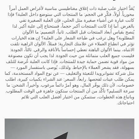
يُعَدُّ اختيار علب صلبة ذات إغلاق مغناطيسي مناسبة لأغراض العمل أمراً
محورياً. أولاً، فكِّر في الحجم: ما المنتجات التي ستوضع داخل العلبة؟ فإذا
كانت عبارة عن أشياء صغيرة مثل الحلي، فإن العلبة الصغيرة تفي
بالغرض. أما إذا كانت المنتجات أكبر حجماً، فستحتاج إلى علبة أكبر. لذا
يُنصح بقياس أبعاد المنتجات قبل الطلب. ثانياً، التصميم: ما الألوان
المطلوبة؟ وهل ترغب في طباعة الشعار على العلبة؟ إن هذه الخيارات
تؤثر في انطباع العملاء عن علامتك التجارية؛ فمثلاً، الألوان الزاهية تلفت
الانتباه، بينما الألوان الباهتة تعطي إحساساً بالأناقة والرقي. ثالثاً، الجودة:
فليست جميع العلب متماثلة من حيث الجودة. لذا يجب أن تكون مصنوعة
من مواد قوية تضمن حماية جيدة للمنتجات. فإذا كانت العلبة عُرضة للتلف
بسهولة، فقد يشعر العملاء بالإحباط. ولذلك، يُوصى باستفسار المورد —
مثل شركة تشوانرويدا للتعبئة والتغليف — عن نوع المواد المستخدمة، كما
يمكن طلب عينات لفحصها. رابعاً، السعر: عند الشراء بكميات كبيرة، اطلب
خصومات، لأن ذلك يوفّر المال، وهو أمرٌ دائماً مرغوب. وأخيراً، الشحن: ما
سرعة التسليم؟ تأكَّد من أن المنتجات ستكون جاهزة في الوقت المطلوب.
وباتباع هذه الخطوات، ستتمكن من اختيار أفضل العلب التي تلائم
احتياجاتك.