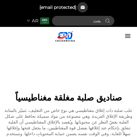
[email protected]
AR
صناديق صلبة مغلقة مغناطيسياً
علب صلبة ذات إغلاق مغناطيسي هي نوع خاص من التغليف، تتميّز بالمتانة
وطريقة الإغلاق الفريدة. وهي مصنوعة من مواد سميكة تحافظ على شكل
العلبة بغضّ النظر عن محتوياتها. ويُقصد بالإغلاق المغناطيسي أن العلبة
تنغلق بإحكام عند إغلاقها بفضل قوة المغناطيس، ما يجعل فتحها وإغلاقها
سهلاً للغاية، وفي الوقت نفسه يضمن حماية المحتويات داخلها. وتستخدم