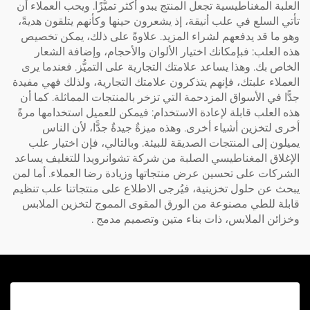
العلبة المغناطيسية تجعل المنتج يبدو أكثر تميُّزًا. ويحب العملاء أن
تأتي السلع في علب أنيقة، إذ يشعرون حينها وكأنهم يتلقون هديةً،
وهو ما قد يدفعهم لشراء المزيد. علاوةً على ذلك، يمكن تخصيص
هذه العلب: فبإمكانك اختيار الألوان والأحجام، وإضافة الشعار
الخاص بك. وهذا يساعد علامتك التجارية على التميُّز. فعندما يرى
العملاء علبتك، فإنهم يتذكرون علامتك التجارية، ولذلك فهي مفيدة
جدًّا في الأسواق المزدحمة التي تزخر بالمنتجات المماثلة. كما أن
هذه العلب قابلة لإعادة الاستخدام: فيمكن للعميل استخدامها مرةً
أخرى لتخزين أشياء أخرى. وهذه ميزةٌ جيدةٌ جدًّا، لأن الناس
يميلون إلى المنتجات الصديقة للبيئة. وبالتالي، فإن اختيار علب
الإغلاق المغناطيسي الصلبة من شركة تشوانرويدا للتغليف يساعد
الشركات على تحسين عرض منتجاتها وزيادة رضا العملاء. أما لمن
يبحث عن حلول تخزينية، فيُرجى الاطلاع على منتجاتنا
علب تنظيم
قابلة للطي مصنوعة من الورق المقوى المموج لتخزين الملابس
وخزائن الملابس، ذات بناء متين وتصميم مدمج
.