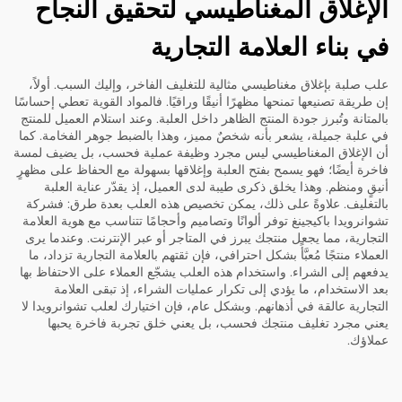
الإغلاق المغناطيسي لتحقيق النجاح
في بناء العلامة التجارية
علب صلبة بإغلاق مغناطيسي مثالية للتغليف الفاخر، وإليك السبب. أولاً،
إن طريقة تصنيعها تمنحها مظهرًا أنيقًا وراقيًا. فالمواد القوية تعطي إحساسًا
بالمتانة وتُبرز جودة المنتج الظاهر داخل العلبة. وعند استلام العميل للمنتج
في علبة جميلة، يشعر بأنه شخصٌ مميز، وهذا بالضبط جوهر الفخامة. كما
أن الإغلاق المغناطيسي ليس مجرد وظيفة عملية فحسب، بل يضيف لمسة
فاخرة أيضًا؛ فهو يسمح بفتح العلبة وإغلاقها بسهولة مع الحفاظ على مظهرٍ
أنيقٍ ومنظم. وهذا يخلق ذكرى طيبة لدى العميل، إذ يقدّر عناية العلبة
بالتغليف. علاوةً على ذلك، يمكن تخصيص هذه العلب بعدة طرق: فشركة
تشوانرويدا باكيجينغ توفر ألوانًا وتصاميم وأحجامًا تتناسب مع هوية العلامة
التجارية، مما يجعل منتجك يبرز في المتاجر أو عبر الإنترنت. وعندما يرى
العملاء منتجًا مُعبَّأً بشكل احترافي، فإن ثقتهم بالعلامة التجارية تزداد، ما
يدفعهم إلى الشراء. واستخدام هذه العلب يشجّع العملاء على الاحتفاظ بها
بعد الاستخدام، ما يؤدي إلى تكرار عمليات الشراء، إذ تبقى العلامة
التجارية عالقة في أذهانهم. وبشكل عام، فإن اختيارك لعلب تشوانرويدا لا
يعني مجرد تغليف منتجك فحسب، بل يعني خلق تجربة فاخرة يحبها
عملاؤك.