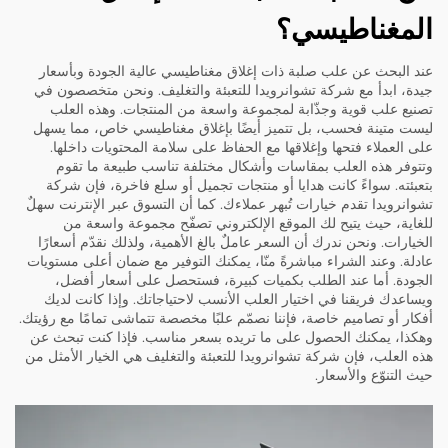
المغناطيسي؟
عند البحث عن علب صلبة ذات إغلاق مغناطيسي عالية الجودة وبأسعار
جيدة، ابدأ مع شركة تشوانرويدا للتعبئة والتغليف. ونحن متخصصون في
تصنيع علب قوية وجذّابة لمجموعة واسعة من المنتجات. وهذه العلب
ليست متينة فحسب، بل تتميز أيضًا بإغلاق مغناطيسي خاص، مما يسهل
على العملاء فتحها وإغلاقها مع الحفاظ على سلامة المحتويات داخلها.
وتتوفر هذه العلب بمقاسات وأشكال مختلفة تناسب طبيعة ما تقوم
بتعبئته. سواءً كانت هدايا أو منتجات تجميل أو سلع فاخرة، فإن شركة
تشوانرويدا تقدم خيارات تُبهر عملاءك. كما أن التسوق عبر الإنترنت سهلٌ
للغاية، حيث يتيح لك الموقع الإلكتروني تصفّح مجموعة واسعة من
الخيارات. ونحن ندرك أن السعر عاملٌ بالغ الأهمية، ولذلك نقدّم أسعارًا
عادلة. وعند الشراء مباشرةً منّا، يمكنك التوفير مع ضمان أعلى مستويات
الجودة. أما عند الطلب بكميات كبيرة، فستحصل على أسعار أفضل،
ويساعدك فريقنا في اختيار العلب الأنسب لاحتياجاتك. وإذا كانت لديك
أفكار أو تصاميم خاصة، فإننا نصمّم علبًا مخصصة تتماشى تمامًا مع رؤيتك.
وهكذا، يمكنك الحصول على ما تريده بسعر مناسب. فإذا كنت تبحث عن
هذه العلب، فإن شركة تشوانرويدا للتعبئة والتغليف هي الخيار الأمثل من
حيث التنوّع والأسعار.