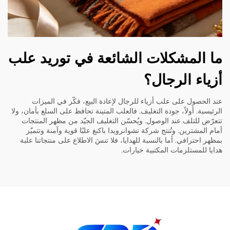
ما المشكلات الشائعة في توريد علب
أزياء الرجال؟
عند الحصول على علب أزياء للرجال لإعادة البيع، فكّر في الميزات
الرئيسية. أولاً، جودة التغليف. فالعلب المتينة تحافظ على السلع بأمان، ولا
تتعرّض للتلف عند الوصول. ويُحسّن التغليف الجيّد من مظهر المنتجات
أمام المشترين. وتُنتج شركة تشوانرويدا باكنغ علبًا قوية وآمنة وتتميّز
بمظهر احترافي. أما بالنسبة للهدايا، فلا تنسَ الاطلاع على منتجاتنا
علبة
هدايا للمستلزمات المكتبية
خيارات.