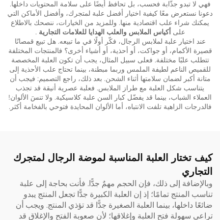
فهي لا تبدو جذّابة فحسب، بل تحافظ أيضًا على سلامة المحتويات داخلها.
دعونا نستعرض معًا كيفية اختيار أفضل علبة لمتجرك، وأفضل الأماكن التي
يمكنك شراء علب اقتصادية منها. وللمزيد من الخيارات، ننصحك بالاطلاع
على
أكياس الملابس والعلب الهدايا للعلامات التجارية
.
عند اختيار علبة لملابس الرجال، فكّر أولًا في ما تبيعه. هل تبيع قمصانًا
قصيرة الأكمام، أو جواكت، أو أحذية، أو أشياء أخرى؟ فالمنتجات المختلفة
تتطلب علبًا مختلفة. فعلى سبيل المثال، يجب أن تكون العلبة المخصصة
للقميص الناعم لطيفة الملمس وربما مبطنة، بينما تحتاج علب الأحذية إلى
متانة أكبر لضمان سلامتها أثناء الشحن. بعد ذلك، راجع التصميم: فيجب أن
يتناسب شكل العلبة مع طراز الملابس. فعلبة عصرية أنيقة قد تجذب
العملاء الشباب، بينما قد يفضّل كبار السن علبة كلاسيكية. ولا تنسَ الألوان!
فالدرجات الزاهية تلفت الانتباه، أما الألوان المحايدة فتوحي بالفخامة أكثر.
كيف تختار العلبة المناسبة لموضة الرجال لمتجرك
التجاري
وبالإضافة إلى ذلك، فإن الحجم مهمٌ جدًّا. فأنت بحاجة إلى علبة
تناسب المنتج تمامًا؛ إذ إن العلبة الكبيرة جدًّا تجعل المنتج يبدو
ضائعًا داخلها، بينما العلبة الصغيرة جدًّا قد تؤذي المنتج. ويجب أن
تراعي سهولة فتح العلبة وإغلاقها؛ لأن صعوبة الفتح والإغلاق قد