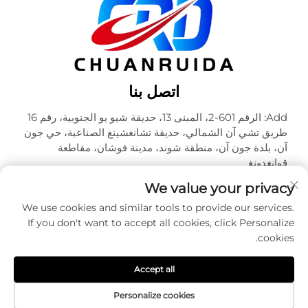
اتصل بنا
Add: الرقم 601-2، المبنى 13، حديقة شيو يو الجنوبية، رقم 16
طريق تشي آن الشمالي، حديقة تشانغشينغ الصناعية، حي جون
آن، بلدة جون آن، منطقة شوند، مدينة فوشان، مقاطعة
قوانغدونغ
هاتف:
+86-18320933590
We value your privacy
البريد الإلكتروني:
[email protected]
We use cookies and similar tools to provide our services.
If you don't want to accept all cookies, click Personalize
cookies.
حقوق الطبع والنشر © شركة فوشان تشوآنرويدا للتعبئة والتغليف
المحدودة. جميع الحقوق محفوظة -
سياسة الخصوصية
Accept all
Personalize cookies