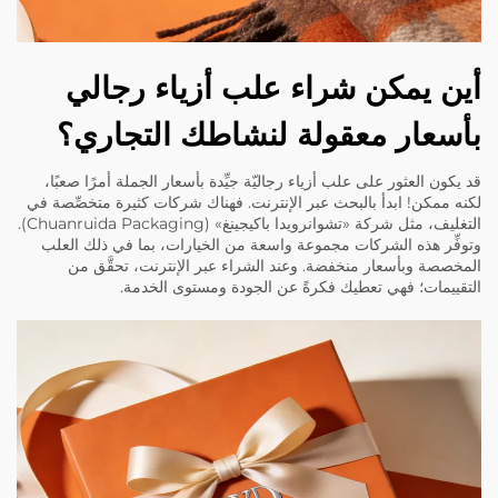
أين يمكن شراء علب أزياء رجالي
بأسعار معقولة لنشاطك التجاري؟
قد يكون العثور على علب أزياء رجاليّة جيِّدة بأسعار الجملة أمرًا صعبًا،
لكنه ممكن! ابدأ بالبحث عبر الإنترنت. فهناك شركات كثيرة متخصِّصة في
التغليف، مثل شركة «تشوانرويدا باكيجينغ» (Chuanruida Packaging).
وتوفِّر هذه الشركات مجموعة واسعة من الخيارات، بما في ذلك العلب
المخصصة وبأسعار منخفضة. وعند الشراء عبر الإنترنت، تحقَّق من
التقييمات؛ فهي تعطيك فكرةً عن الجودة ومستوى الخدمة.