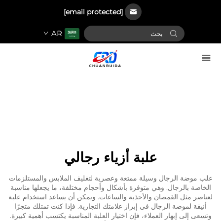
[email protected]
AR
علبة أزياء رجالي
علب موضة الرجال وسيلة ممتعة وعصرية لتغليف الملابس والمستلزمات
الخاصة بالرجال. وهي متوفرة بأشكال وأحجام مختلفة، ما يجعلها مناسبة
لعناصر مثل القمصان والأحذية والساعات. ويمكن أن يساعد استخدام علبة
أنيقة لموضة الرجال في إبراز علامتك التجارية. فإذا كنت تمتلك متجرًا
وتسعى إلى إبهار العملاء، فإن اختيار العلبة المناسبة يكتسب أهمية كبيرة.