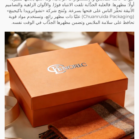
أولًا: مظهرها. فالعلبة الجذَّابة تلفت الانتباه فورًا. والألوان الزاهية والتصاميم
الأنيقة تحفِّز الناس على فتحها بسرعة. وتُنتج شركة «تشوانرويدا باكيجينغ»
(Chuanruida Packaging) علبًا ذات مظهر رائع، وتستخدم مواد قوية
تحافظ على سلامة الملابس وتضمن مظهرها الجذَّاب في الوقت نفسه.