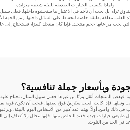
ولماذا تكتسب الخيارات الصديقة للبيئة شعبية متزايدة.
دوق تراه. بل يجب أن تأخذ في الاعتبار ما ستحشوه داخلها. فعلى سبيل 
ذه العلب مغلفة بطبقة خاصة للحفاظ على السائل داخلها. ومن الجهة ال
لتي يجب مراعاتها حجم منتجك. فإذا كان منتجك كبيرًا، فستحتاج إلى علبة
جودة وبأسعار جملة تنافسية؟
ة. فبعض المنتجات أثقل وزنًا من غيرها. فعلى سبيل المثال، تحتاج عل
ونقلها. فإذا كانت العلب ستُرصّ فوق بعضها، فيجب أن تكون قوية بما ي
في ذلك واضح. أولاً، يهتم عدد كبير من الأشخاص اليوم بالبيئة، ويرغب
 طبيعي خيارات جيدة. فعند التخلص منها، فإنها تتحلل ولا تُضاف إلى ال
عد في الحد من التلوث.