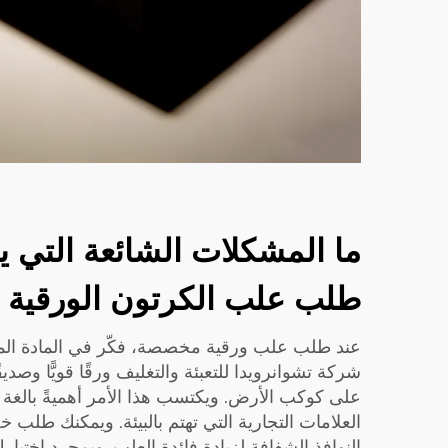
ما المشكلات الشائعة التي ي
طلب علب الكرتون الورقية ب
عند طلب علب ورقية مخصصة، فكّر في المادة الم
شركة تشوانرويدا للتعبئة والتغليف ورقًا قويًّا وصديقًا
على كوكب الأرض. ويكتسب هذا الأمر أهميةً بالغة لأ
العلامات التجارية التي تهتم بالبيئة. ويمكنك طلب
النوافذ الشفافة لزيادة فائدة العلب. وبمجرد اختيا