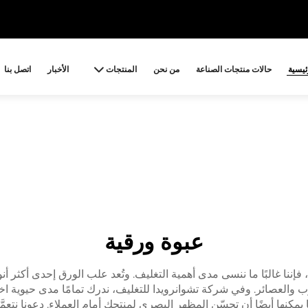
ئيسية
حالات منتجات الصناعة
من نحن
المنتجات
الأخبار
اتصل بنا
عبوة ورقية
، فإننا غالبًا ما ننسى مدى أهمية التغليف. وتُعد علب الورق إحدى أكثر 
 والعصائر. وفي شركة تشوانرويدا للتغليف، ندرك تمامًا مدى حيوية اخت
يمكنها أيضًا أن تحسّن المظهر البصري لمنتجك أمام العملاء. دعونا نتعم