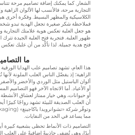
الشعار. كما يمكنك إضافة تصاميم مرحة تتناس
التجارية مرحة، فالأنسب لها الألوان الزاهية وا
الكلاسيكية والمظهر البسيط. وفكرة أخرى ه
فملاحظة شكر صغيرة تجعل الهدية تبدو شخصية
هو جعل العلبة تعكس هوية علامتك التجارية وتت
ظهور العلبة. فتجربة فتح العلبة الجيدة تترك ان
فتح هدية جميلة. لذا تأكَّد من أن علبك تعكس 
ما التصاميم
هذا العام، تشهد تصاميم علب الهدايا الورقية ال
الزاهية؛ إذ يفضّل الناس العلب الملونة لأنها ت
ألوان الباستيل مثل الوردي والأخضر والأصفر با
أو الأعياد. أما الاتجاه الآخر فهو التصاميم
أو حيوانات، وهي خيار ممتاز لعشاق الأنشطة ال
أن العلب الصديقة للبيئة تشهد رواجًا كبيرًا 
مما يساعد في الحد من النفايات.
التصاميم ذات الأنماط تحظى بشعبية كبيرة أيضً
أبدًا، وهي تُضفي جاذبيةً إضافيةً على الع