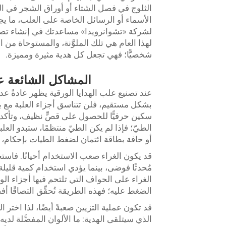
الثلوج في فصل الشتاء أو أوراق الشجر في الخ
الأسماء أو الرسائل الخاصة على العلب، ما يج
لشركة «تشوانرويدا» مساعدتك في إنشاء تص
لهذا العام هي تلك الملوَّنة، والمستوحاة من ا
شخصيًّا؛ فهي تجعل كل هدية مثيرة ومميزة.
المشاكل الشائعة عن
عند تصنيع علب الهدايا الورقية يظهر عادةً عدد
بشكل مستقيم، فلن تتناسق أجزاء العلبة مع بع
سكين حرفيًّا للحصول على قصٍّ نظيف، وتأكد د
أو حافة بطاقة ائتمان لضغط الطيات بإحكام، م
قد يكون الغراء صعب الاستخدام أحيانًا. فاست
مُحدثًا فوضى، بينما يؤدي استخدام كمية قليلة
الغراء على الحواف التي تلتحم فيها أجزاء الور
الضغط عليه؛ فهذه الطريقة تُحقِّق التصاقًا أ
قد تكون عملية التزيين صعبةً أيضًا، لذا اختر ا
الذي سيتلقى الهدية: ما الألوان المفضَّلة لدي