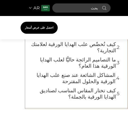
AR
جدول المحتويات
أين تجد مورِّدين جملةً لعلب الهدايا
احصل على عرض أسعار
الورقية عالية الجودة؟
كيف تُخصِّص علب الهدايا الورقية لعلامتك
التجارية؟
ما التصاميم الرائجة حاليًّا لعلب الهدايا
الورقية هذا العام؟
المشاكل الشائعة عند صنع علب الهدايا
الورقية والحلول المقترحة
كيف تختار المقاس المناسب لصناديق
الهدايا الورقية بالجملة؟