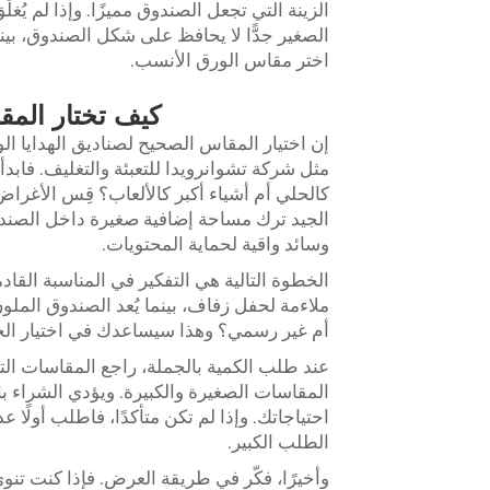
الزينة التي تجعل الصندوق مميزًا. وإذا لم ي
الصغير جدًّا لا يحافظ على شكل الصندوق، بينما ا
اختر مقاس الورق الأنسب.
كيف تختار المقا
إن اختيار المقاس الصحيح لصناديق الهدايا الو
مثل شركة تشوانرويدا للتعبئة والتغليف. فابدأ
كالحلي أم أشياء أكبر كالألعاب؟ قِس الأغرا
الجيد ترك مساحة إضافية صغيرة داخل الصندو
وسائد واقية لحماية المحتويات.
الخطوة التالية هي التفكير في المناسبة القاد
ملاءمة لحفل زفاف، بينما يُعد الصندوق الملو
أم غير رسمي؟ وهذا سيساعدك في اختيار الح
عند طلب الكمية بالجملة، راجع المقاسات ال
المقاسات الصغيرة والكبيرة. ويؤدي الشراء بال
احتياجاتك. وإذا لم تكن متأكدًا، فاطلب أولًا عد
الطلب الكبير.
وأخيرًا، فكّر في طريقة العرض. فإذا كنت تن