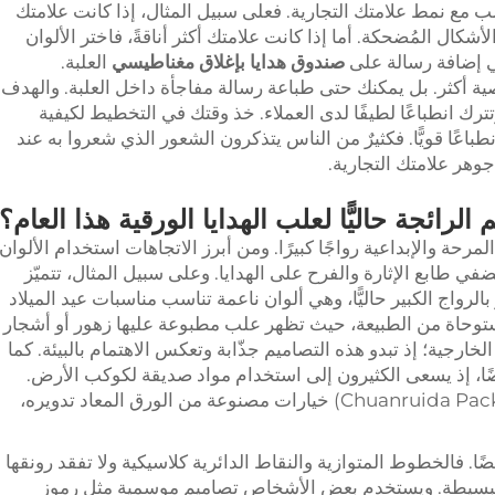
ب مع نمط علامتك التجارية. فعلى سبيل المثال، إذا كانت علامتك
لأشكال المُضحكة. أما إذا كانت علامتك أكثر أناقةً، فاختر الألوان
ي إضافة رسالة على
صندوق هدايا بإغلاق مغناطيسي
العلبة.
 أكثر. بل يمكنك حتى طباعة رسالة مفاجأة داخل العلبة. والهدف
رك انطباعًا لطيفًا لدى العملاء. خذ وقتك في التخطيط لكيفية
طباعًا قويًّا. فكثيرٌ من الناس يتذكرون الشعور الذي شعروا به عند
جوهر علامتك التجارية.
 الرائجة حاليًّا لعلب الهدايا الورقية هذا العام؟
مرحة والإبداعية رواجًا كبيرًا. ومن أبرز الاتجاهات استخدام الألوان
ُضفي طابع الإثارة والفرح على الهدايا. وعلى سبيل المثال، تتميّز
لرواج الكبير حاليًّا، وهي ألوان ناعمة تناسب مناسبات عيد الميلاد
 المستوحاة من الطبيعة، حيث تظهر علب مطبوعة عليها زهور أو أشجار
خارجية؛ إذ تبدو هذه التصاميم جذّابة وتعكس الاهتمام بالبيئة. كما
أيضًا، إذ يسعى الكثيرون إلى استخدام مواد صديقة لكوكب الأرض.
وتوفّر شركة «تشوانرويدا باكاجينغ» (Chuanruida Packaging) خيارات مصنوعة من الورق المعاد تدويره،
ا. فالخطوط المتوازية والنقاط الدائرية كلاسيكية ولا تفقد رونقها
لب البسيطة. ويستخدم بعض الأشخاص تصاميم موسمية مثل رموز