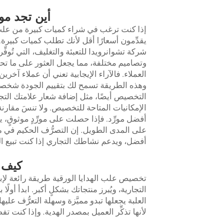
أين تجد مور
إذا كنت ترغب في شراء كميات كبيرة من علب ا
يقدِّمون أسعارًا أقل لأنك تطلب كميات كبيرة.
شركة تشوانرويدا للتعبئة والتغليف، التي تُوفِ
وتصاميم مختلفة، مما يجعل العثور على ما تحتاجه 
العملاء. فالآراء الإيجابية تعني أن عملاء آخري
وهذه الطريقة تسمح لك بتقييم الجودة شخصيًّ
التخصيص أيضًا، مثل إضافة شعار علامتك التجا
الإمكانيات المتاحة للتخصيص. ولا تنسَ مقارنة
أفضل مورِّد. فإذا حصلت على مورِّدٍ موثوقٍ، ي
على المدى الطويل. إن التصرُّف الحكيم في 
أفضل، ويدعم نشاطك التجاري إذا كنت تبيع اله
كيف ت
تخصيص علب الهدايا الورقية طريقة رائعة لإبر
التجارية، ويُبرز منتجاتك بشكلٍ أكبر. ابدأ أولً
العلبة يجعلها تبدو مميَّزة وسهلة التعرُّف عل
لأنها تذكِّر العميل بمصدر الهدية. وإذا كنت 