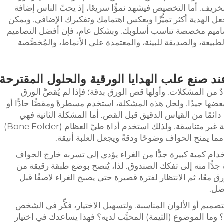
ريف. أما التخصيص فيشهد نموًّا سريعًا، إذ يحبّ الناس إضافة
عل الهدية أكثر تميُّزًا ويعكس اهتمامك وتفكيرك الإضافي. ويمكن
اميم مخصصة تناسب أسلوبك. وبشكل عام، فإن أفضل التصاميم
لطبيعة، والصديقة للبيئة، والمعتمدة على الأنماط، والمُخصَّصة
د صنع علب الهدايا الورقية والحلول المقترحة
ٌ من المشكلات. وأولها قص الورق بدقة؛ فإذا لم يُقصَّ الورق
ضها جيدًا. ولحل هذه المشكلة، استخدم مسطرةً ومقصًّا حادًّا أو
ائمًا من القياس الدقيق قبل القص. أما المشكلة الثانية فهي
الطيّ؛ فإذا لم يكن الطيّ منتظمًا، ستبدو العلبة غير متناسقة. ولذلك استخدم أداة طيّ العظام (Bone Folder)
ما يمنح الحواف وضوحًا ودقةً ويجعل العلبة أنيقة.
خدام كمية كبيرة جدًّا من الغراء يؤدي إلى تسربه خارج الحواف
 جدًّا منه إلى تفكك الصندوق. لذا، يُنصح بوضع طبقة رقيقة من
ق معًا، ثم الانتظار لفترة قصيرة حتى يصبح الغراء لاصقًا قبل
فضل.
لتصميم أو الألوان المناسبة. ولتسهيل الاختيار، فكِّر في الشخص
ه؟ وما الموضوع (الثيمة) المحبَّب لديه؟ فهذا يساعدك في اختيار