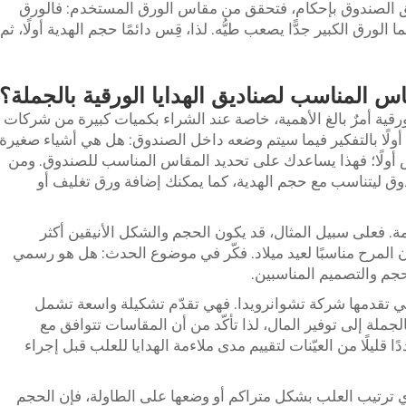
ُغلَق الصندوق بإحكام، فتحقق من مقاس الورق المستخدم: فالورق
لورق الكبير جدًّا يصعب طيُّه. لذا، قِس دائمًا حجم الهدية أولًا، ثم
س المناسب لصناديق الهدايا الورقية بالجملة؟
رقية أمرٌ بالغ الأهمية، خاصة عند الشراء بكميات كبيرة من شركات
 أولًا بالتفكير فيما سيتم وضعه داخل الصندوق: هل هي أشياء صغيرة
ض أولًا؛ فهذا يساعدك على تحديد المقاس المناسب للصندوق. ومن
ق ليتناسب مع حجم الهدية، كما يمكنك إضافة ورق تغليف أو
مة. فعلى سبيل المثال، قد يكون الحجم والشكل الأنيقين أكثر
ن المرح مناسبًا لعيد ميلاد. فكّر في موضوع الحدث: هل هو رسمي
جم والتصميم المناسبين.
تي تقدمها شركة تشوانرويدا. فهي تقدّم تشكيلة واسعة تشمل
جملة إلى توفير المال، لذا تأكّد من أن المقاسات تتوافق مع
دًا قليلًا من العيّنات لتقييم مدى ملاءمة الهدايا للعلب قبل إجراء
وي ترتيب العلب بشكل متراكم أو وضعها على الطاولة، فإن الحجم