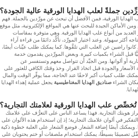
ِّدين جملةً لعلب الهدايا الورقية عالية الجودة؟
لهدايا الورقية، فمن الأفضل أن تبحث عن مورِّدين بالجملة. فهم
 ومن الأماكن الجيدة للبحث عنها هي المواقع الإلكترونية، مثل موقع
ّر العديد من أنواع علب الهدايا الورقية. وهي متوفرة بمقاسات
أكثر سهولة. وعند اختيار المورِّد، تأكَّد دائمًا من قراءة آراء
ن كانوا راضين عن العلب التي تلقَّوها. كما يمكنك طلب عيِّنات أيضًا،
ا قبل الشراء بكميات كبيرة. وبعض المورِّدين يقدمون خدمة
رية أو ألوانها. ومن الجيِّد أن تتواصل معهم وتستفسر عن
 الأسعار والجودة قبل اتخاذ القرار. وخذ وقتك الكافي للعثور على
مكنك طلب كميات أكبر لاحقًا عند الحاجة، مما يوفِّر الوقت والمال
مكان الشراء
صناديق الهدايا المغناطيسية
يجعل عملية إهداء الهدايا
دايا.
ُخصِّص علب الهدايا الورقية لعلامتك التجارية؟
از هويتك التجارية. فهذا يساعد الناس على التعرُّف على علامتك
ا بالتفكير في ألوان علامتك التجارية؛ إذ إن استخدام هذه الألوان على
يها. ويمكنك أيضًا إضافة الشعار. فوضع الشعار على العلبة خطوة ذكية
تفضِّل تصميمًا بسيطًا، يمكنك استخدام ملصقات أو ختم يحتويان على