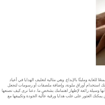
ا للغاية ومليئًا بالإبداع. وهي مثالية لتغليف الهدايا في أعياد
كنك استخدام أوراق ملونة، وإضافة ملصقات أو رسومات لتجعل
أنها وسيلة رائعة لإظهار اهتمامك بشخصٍ ما. دعنا نرى كيف نصنعها
مكنك العثور على علب هدايا ورقية عالية الجودة وتكييفها مع