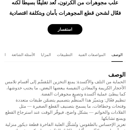
علب مجوهرات من الكرتون، تُعد تغليفًا بسيطًا لكنه
فعّال لشحن قطع المجوهرات بأمان وبتكلفة اقتصادية
استفسار
الوصف
المواصفات الفنية
التطبيقات
المزايا
الأسئلة الشائعة
المن
الوصف
الحماية من التلف والأكسدة: يمنع التخزين المُقسَّم إلى أقسام تلامس
الأحجار الكريمة والمعادن النفيسة ببعضها البعض، ما يجنب خدوشها،
كما يبطئ عملية أكسدة وتصبغ مجوهرات الفضة.
تنظيم فعّال: ويتميّز هذا المنظِّم بتصميم يتضمّن طبقات متعددة
وفتحات وخطافات، ما يسمح بتصنيف القطع الصغيرة — مثل
القلادات والخواتم — بشكل واضح، فيوفّر الوقت عند استرجاع القطع
ويمنع تشابكها.
تعزيز الإحساس بالطقوس: وتُشكّل العلبة الفاخرة قطعة ديكور منزلية