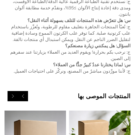
ج: نستخدم تقنية الطباعة الرقمية عالية الدقة/الطباعة الأوفست،
ومدى دقة إعادة إنتاج الألوان ≥95%، ونقدّم خدمة مطابقة ألوان
بانتون.
س: هل تتعرّض هذه المنتجات للتلف بسهولة أثناء النقل؟
ج: تُعبّأ المنتجات الجاهزة بتغليف مقاوم للرطوبة، وتُعزَّز باستخدام
علب كرتونية صلبة. كما توفر علب الكرتون المموج وسادة إضافية
لتقليل الضرر الناجم عن النقل. ويمكن استبدال أي منتجات تالفة.
السؤال: هل يمكنني زيارة مصنعكم؟
ج: نرحب بكم بحرارة! ويقوم العديد من العملاء بزيارتنا عند سفرهم
إلى الصين.
س: لماذا يختارنا عددٌ كبيرٌ جدًّا من العملاء؟
ج: لأننا مورِّدون مباشرٌ من المصنع، ونركّز على احتياجات العميل.
المنتجات الموصى بها