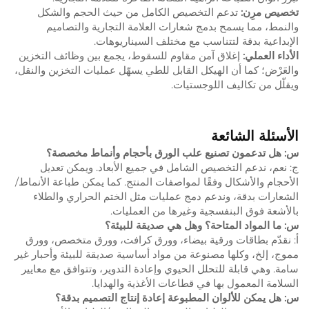
تخصيص مرِن:
تدعم التخصيص الكامل من حيث الحجم والشكل
والنمط، مما يسمح بدمج شعارات العلامة التجارية والتصاميم
الإبداعية بدقة لتتناسب مع مختلف السيناريوهات.
الأداء العملي:
إغلاق آمن مقاوم للسقوط، يجمع بين وظائف التخزين
والعَرْض؛ كما أن الهيكل القابل للطي يسهّل عمليات التخزين والنقل،
ويقلّل من تكاليف اللوجستيات.
الأسئلة الشائعة
س: هل تدعمون تصنيع علب الورق بأحجام وأنماط مخصصة؟
ج: نعم، ندعم التخصيص الشامل في جميع الأبعاد. ويمكن تعديل
الأحجام والأشكال وفقًا لمواصفات المنتج. كما يمكن طباعة الأنماط/
الشعارات بدقة، وندعم دمج عمليات مثل الختم الحراري والطلاء
بالأشعة فوق البنفسجية وغيرها من العمليات.
س: ما المواد المتاحة؟ وهل هي صديقة للبيئة؟
أ: نقدّم بطاقات ورقية بيضاء، وورق كرافت، وورق متخصص، وورق
مموج، إلخ، وكلها مصنوعة من مواد أساسية صديقة للبيئة وأحبار غير
سامة. وهي قابلة للتحلل الحيوي وإعادة التدوير، وتتوافق مع معايير
السلامة المعمول بها في قطاعات الأغذية والهدايا.
س: هل يمكن للألوان المطبوعة إعادة إنتاج التصميم بدقة؟