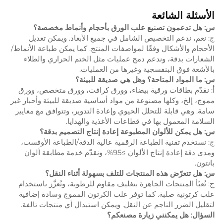
الأسئلة الشائعة
س: هل تدعمون تصنيع علب الورق بأحجام وأنماط مخصصة؟
ج: نعم، ندعم التخصيص الشامل في جميع الأبعاد. ويمكن تعديل
الأحجام والأشكال وفقًا لمواصفات المنتج. كما يمكن طباعة الأنماط/
الشعارات بدقة، وندعم دمج عمليات مثل الختم الحراري والطلاء
بالأشعة فوق البنفسجية وغيرها من العمليات.
س: ما المواد المتاحة؟ وهل هي صديقة للبيئة؟
أ: نقدّم بطاقات ورقية بيضاء، وورق كرافت، وورق متخصص، وورق
مموج، إلخ، وكلها مصنوعة من مواد أساسية صديقة للبيئة وأحبار غير
سامة. وهي قابلة للتحلل الحيوي وإعادة التدوير، وتتوافق مع معايير
السلامة المعمول بها في قطاعات الأغذية والهدايا.
س: هل يمكن للألوان المطبوعة إعادة إنتاج التصميم بدقة؟
ج: نستخدم تقنية الطباعة الرقمية عالية الدقة/الطباعة الأوفست،
ومدى دقة إعادة إنتاج الألوان ≥95%، ونقدّم خدمة مطابقة ألوان
بانتون.
س: هل تتعرّض هذه المنتجات للتلف بسهولة أثناء النقل؟
ج: تُعبّأ المنتجات الجاهزة بتغليف مقاوم للرطوبة، وتُعزَّز باستخدام
علب كرتونية صلبة. كما توفر علب الكرتون المموج وسادة إضافية
لتقليل الضرر الناجم عن النقل. ويمكن استبدال أي منتجات تالفة.
السؤال: هل يمكنني زيارة مصنعكم؟