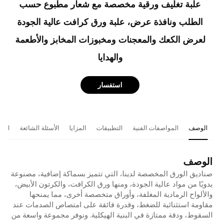
علبة تغليف ورقية مخصصة مع شعار مطبوع حسب
الطلب ونافذة عرض، علبة ورق كرافت عالية الجودة
لعرض الكعك والمعجنات ومخبوزات المخابز والأطعمة
والهدايا
استفسار
الوصف
المواصفات الفنية
التطبيقات
المزايا
الأسئلة الشائعة
المن
الوصف
صناديق الورق المخصصة لدينا، التي تتميز بسماكة إضافية، مصنوعة
يدويًا من مواد عالية الجودة، ومنها ورق الكرافت، والكرتون الأبيض،
والألواح الرمادية المغلفة، وأوراق متخصصة أخرى، مما يمنحها
مقاومة استثنائية للضغط، وقدرة فائقة على امتصاص الصدمات عند
السقوط، ودقة ممتازة في البنية الهيكلية. ونوفر مجموعة واسعة من