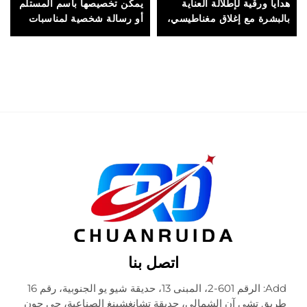
هدايا ورقية لإطلالة العناية
يمكن تخصيصها باسم المستلم
بالبشرة مع إغلاق مغناطيسي،
أو رسالة شخصية لمناسبات
مناسبة للتغليف الفاخر
خاصة وهدايا مميزة
والعروض المعروضة
اتصل بنا
Add: الرقم 601-2، المبنى 13، حديقة شيو يو الجنوبية، رقم 16
طريق تشي آن الشمالي، حديقة تشانغشينغ الصناعية، حي جون