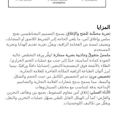
المزايا
تجربة محسَّنة للفتح والإغلاق:
يسمح التصميم المغناطيسي بفتح
سلس وإغلاق آمن، ما يلغي الحاجة إلى الشريط اللاصق أو المشابك،
ويضيف لمسة من الفخامة الراقية، ويعزِّز تجربة تقديم الهدايا وتجربة
المستخدم.
ملمسٌ متفوقٌ وجاذبية بصرية ممتازة:
تُوفِّر ورقة التخصّص عالية
الجودة كمادة أساسية، جنبًا إلى جنب مع عمليات الختم الحراري/
الطلاء بالأشعة فوق البنفسجية/التنقير، إحساسًا دافئًا وراقيًا، بينما
تُبرز ألوان الطباعة الزاهية المكانة الفاخرة للعلامة التجارية.
تخصيص مرِن:
تدعم التخصيص الكامل من حيث الحجم والشكل
والنمط، مما يسمح بدمج شعارات العلامة التجارية والتصاميم
الإبداعية بدقة لتتناسب مع مختلف السيناريوهات.
الأداء العملي:
إغلاق آمن مقاوم للسقوط، يجمع بين وظائف التخزين
والعَرْض؛ كما أن الهيكل القابل للطي يسهّل عمليات التخزين والنقل،
ويقلّل من تكاليف اللوجستيات.