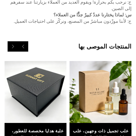
ج: نرحب بكم بحرارة! ويقوم العديد من العملاء بزيارتنا عند سفرهم
إلى الصين.
س: لماذا يختارنا عددٌ كبيرٌ جدًّا من العملاء؟
ج: لأننا مورِّدون مباشرٌ من المصنع، ونركّز على احتياجات العميل.
المنتجات الموصى بها
علب تجميل ذات وجهين، علب
علبة هدايا مخصصة للعطور،