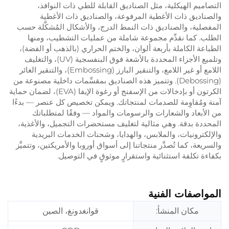
التصاميم الهيكلية، مثل الصناديق القابلة للطي ذات النوافذ،
والصناديق ذات الأغطية المرفوعة، والصناديق ذات الأغطية
المفصلية، والصناديق ذات النمط الدرج، والأشكال المُشكَّلة حسب
الطلب. كما نقدِّم مجموعة شاملة من عمليات التشطيب، ومنها
الطباعة الكاملة بأربعة ألوان، والختم الحراري (بالذهب أو الفضة)،
وتلميع الأجزاء المحددة بالأشعة فوق البنفسجية (UV)، والتغليف
اللامع أو غير اللامع، والتنقير البارز (Embossing)، والتنقير الغائر
(Debossing). وتتميز هذه الصناديق بمقسِّمات داخلية مصنوعة من
الكرتون أو بإدخالات من الإسفنج أو رغوة الإيفا (EVA)، لضمان حماية
آمنة ومُقاوِمة للصدمات لمنتجاتك. ويمكن تخصيص كل عنصر — بدءًا
من الأبعاد والشعارات والرسومات والمواد — وفقًا لمتطلباتك
المحددة بدقة. وهي مثالية لتغليف مستحضرات التجميل، والأغذية،
والإلكترونيات، والملابس، والهدايا، وشحنات الخدمات البريدية
والسريعة، كما تُصدَّر منتجاتنا إلى أسواق أوروبا والأمريكتين، وتتميَّز
بكفاءة تكلفة استثنائية واستقرارٍ موثوقٍ في التوصيل.
المواصفات الفنية
مكان المنشأ:
قوانغدونغ، الصين