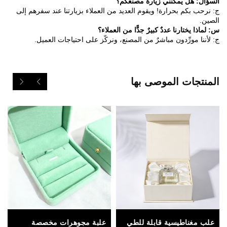
السؤال: هل يمكنني زيارة مصنعكم؟
ج: نرحب بكم بحرارة! ويقوم العديد من العملاء بزيارتنا عند سفرهم إلى
الصين.
س: لماذا يختارنا عددٌ كبيرٌ جدًّا من العملاء؟
ج: لأننا مورِّدون مباشرٌ من المصنع، ونركّز على احتياجات العميل.
المنتجات الموصى بها
علب مغناطيسية قابلة للطي
علبة مجوهرات مخصصة