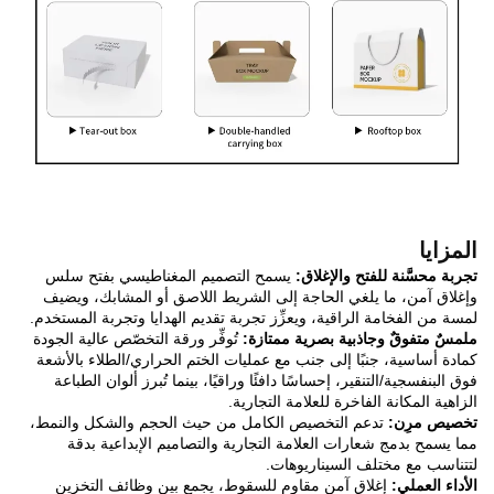
المزايا
تجربة محسَّنة للفتح والإغلاق:
يسمح التصميم المغناطيسي بفتح سلس
وإغلاق آمن، ما يلغي الحاجة إلى الشريط اللاصق أو المشابك، ويضيف
لمسة من الفخامة الراقية، ويعزِّز تجربة تقديم الهدايا وتجربة المستخدم.
ملمسٌ متفوقٌ وجاذبية بصرية ممتازة:
تُوفِّر ورقة التخصّص عالية الجودة
كمادة أساسية، جنبًا إلى جنب مع عمليات الختم الحراري/الطلاء بالأشعة
فوق البنفسجية/التنقير، إحساسًا دافئًا وراقيًا، بينما تُبرز ألوان الطباعة
الزاهية المكانة الفاخرة للعلامة التجارية.
تخصيص مرِن:
تدعم التخصيص الكامل من حيث الحجم والشكل والنمط،
مما يسمح بدمج شعارات العلامة التجارية والتصاميم الإبداعية بدقة
لتتناسب مع مختلف السيناريوهات.
الأداء العملي:
إغلاق آمن مقاوم للسقوط، يجمع بين وظائف التخزين