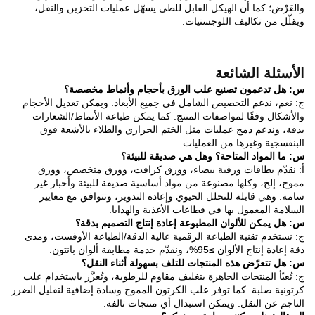
والعَرْض؛ كما أن الهيكل القابل للطي يسهّل عمليات التخزين والنقل،
ويقلّل من تكاليف اللوجستيات.
الأسئلة الشائعة
س: هل تدعمون تصنيع علب الورق بأحجام وأنماط مخصصة؟
ج: نعم، ندعم التخصيص الشامل في جميع الأبعاد. ويمكن تعديل الأحجام
والأشكال وفقًا لمواصفات المنتج. كما يمكن طباعة الأنماط/الشعارات
بدقة، وندعم دمج عمليات مثل الختم الحراري والطلاء بالأشعة فوق
البنفسجية وغيرها من العمليات.
س: ما المواد المتاحة؟ وهل هي صديقة للبيئة؟
أ: نقدّم بطاقات ورقية بيضاء، وورق كرافت، وورق متخصص، وورق
مموج، إلخ، وكلها مصنوعة من مواد أساسية صديقة للبيئة وأحبار غير
سامة. وهي قابلة للتحلل الحيوي وإعادة التدوير، وتتوافق مع معايير
السلامة المعمول بها في قطاعات الأغذية والهدايا.
س: هل يمكن للألوان المطبوعة إعادة إنتاج التصميم بدقة؟
ج: نستخدم تقنية الطباعة الرقمية عالية الدقة/الطباعة الأوفست، ومدى
دقة إعادة إنتاج الألوان ≥95%، ونقدّم خدمة مطابقة ألوان بانتون.
س: هل تتعرّض هذه المنتجات للتلف بسهولة أثناء النقل؟
ج: تُعبّأ المنتجات الجاهزة بتغليف مقاوم للرطوبة، وتُعزَّز باستخدام علب
كرتونية صلبة. كما توفر علب الكرتون المموج وسادة إضافية لتقليل الضرر
الناجم عن النقل. ويمكن استبدال أي منتجات تالفة.