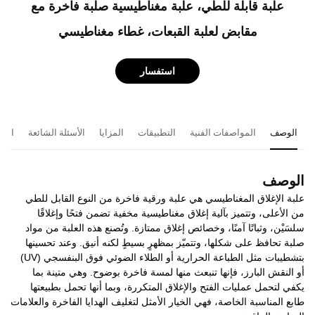
علبة قابلة للطي، علبة مغناطيسية صلبة فاخرة مع
مقابض لعلبة القبعات، غطاء مغناطيسي
استفسار
الوصف
المواصفات الفنية
التطبيقات
المزايا
الأسئلة الشائعة
المن
الوصف
علبة الإغلاق المغناطيسي هي علبة ورقية فاخرة من النوع القابل للطي
من الأعلى، وتتميز بآلية إغلاق مغناطيسية مخفية تضمن فتحًا وإغلاقًا
سلسَيْن، وثباتًا آمنًا، وخصائص إغلاق ممتازة. وتُصنع هذه العلبة من مواد
صلبة تحافظ على شكلها، وتتميّز بمظهرٍ بسيطٍ لكنه أنيق. وعند تحسينها
بتشطيبات مثل الطباعة الحرارية أو الطلاء الضوئي فوق البنفسجي (UV)
أو النقش البارز، فإنها تنبعث منها لمسة فاخرة بوضوح. وهي متينة بما
يكفي لتحمل عمليات الفتح والإغلاق المتكررة، وبما أنها تحمل بطبيعتها
طابع المناسبة الخاصة، فهي الخيار الأمثل لتغليف الهدايا الفاخرة والعلامات