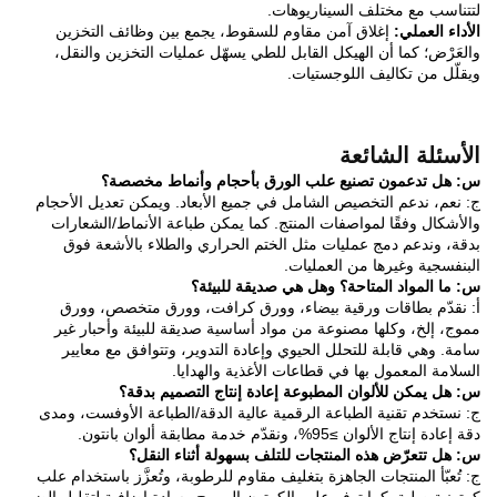
لتتناسب مع مختلف السيناريوهات.
الأداء العملي:
إغلاق آمن مقاوم للسقوط، يجمع بين وظائف التخزين
والعَرْض؛ كما أن الهيكل القابل للطي يسهّل عمليات التخزين والنقل،
ويقلّل من تكاليف اللوجستيات.
الأسئلة الشائعة
س: هل تدعمون تصنيع علب الورق بأحجام وأنماط مخصصة؟
ج: نعم، ندعم التخصيص الشامل في جميع الأبعاد. ويمكن تعديل الأحجام
والأشكال وفقًا لمواصفات المنتج. كما يمكن طباعة الأنماط/الشعارات
بدقة، وندعم دمج عمليات مثل الختم الحراري والطلاء بالأشعة فوق
البنفسجية وغيرها من العمليات.
س: ما المواد المتاحة؟ وهل هي صديقة للبيئة؟
أ: نقدّم بطاقات ورقية بيضاء، وورق كرافت، وورق متخصص، وورق
مموج، إلخ، وكلها مصنوعة من مواد أساسية صديقة للبيئة وأحبار غير
سامة. وهي قابلة للتحلل الحيوي وإعادة التدوير، وتتوافق مع معايير
السلامة المعمول بها في قطاعات الأغذية والهدايا.
س: هل يمكن للألوان المطبوعة إعادة إنتاج التصميم بدقة؟
ج: نستخدم تقنية الطباعة الرقمية عالية الدقة/الطباعة الأوفست، ومدى
دقة إعادة إنتاج الألوان ≥95%، ونقدّم خدمة مطابقة ألوان بانتون.
س: هل تتعرّض هذه المنتجات للتلف بسهولة أثناء النقل؟
ج: تُعبّأ المنتجات الجاهزة بتغليف مقاوم للرطوبة، وتُعزَّز باستخدام علب