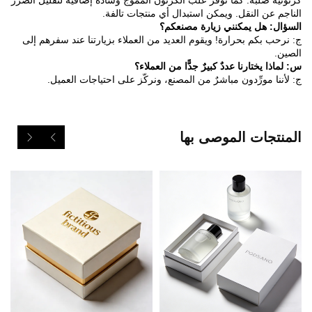
كرتونية صلبة. كما توفر علب الكرتون المموج وسادة إضافية لتقليل الضرر
الناجم عن النقل. ويمكن استبدال أي منتجات تالفة.
السؤال: هل يمكنني زيارة مصنعكم؟
ج: نرحب بكم بحرارة! ويقوم العديد من العملاء بزيارتنا عند سفرهم إلى
الصين.
س: لماذا يختارنا عددٌ كبيرٌ جدًّا من العملاء؟
ج: لأننا مورِّدون مباشرٌ من المصنع، ونركّز على احتياجات العميل.
المنتجات الموصى بها