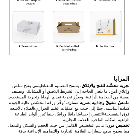
المزايا
تجربة محسَّنة للفتح والإغلاق:
يسمح التصميم المغناطيسي بفتح سلس
وإغلاق آمن، ما يلغي الحاجة إلى الشريط اللاصق أو المشابك، ويضيف
لمسة من الفخامة الراقية، ويعزِّز تجربة تقديم الهدايا وتجربة المستخدم.
ملمسٌ متفوقٌ وجاذبية بصرية ممتازة:
تُوفِّر ورقة التخصّص عالية الجودة
كمادة أساسية، جنبًا إلى جنب مع عمليات الختم الحراري/الطلاء بالأشعة
فوق البنفسجية/التنقير، إحساسًا دافئًا وراقيًا، بينما تُبرز ألوان الطباعة
الزاهية المكانة الفاخرة للعلامة التجارية.
تخصيص مرِن:
تدعم التخصيص الكامل من حيث الحجم والشكل والنمط،
مما يسمح بدمج شعارات العلامة التجارية والتصاميم الإبداعية بدقة