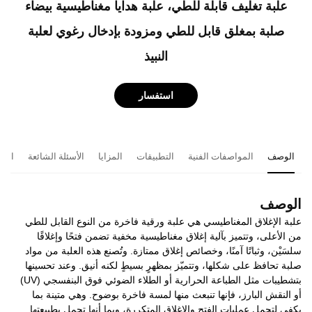
علبة تغليف قابلة للطي، علبة هدايا مغناطيسية بيضاء
صلبة بمغلق قابل للطي ومزودة بإدخال رغوي لعلبة
النبيذ
استفسار
الوصف
المواصفات الفنية
التطبيقات
المزايا
الأسئلة الشائعة
المن
الوصف
علبة الإغلاق المغناطيسي هي علبة ورقية فاخرة من النوع القابل للطي
من الأعلى، وتتميز بآلية إغلاق مغناطيسية مخفية تضمن فتحًا وإغلاقًا
سلسَيْن، وثباتًا آمنًا، وخصائص إغلاق ممتازة. وتُصنع هذه العلبة من مواد
صلبة تحافظ على شكلها، وتتميّز بمظهرٍ بسيطٍ لكنه أنيق. وعند تحسينها
بتشطيبات مثل الطباعة الحرارية أو الطلاء الضوئي فوق البنفسجي (UV)
أو النقش البارز، فإنها تنبعث منها لمسة فاخرة بوضوح. وهي متينة بما
يكفي لتحمل عمليات الفتح والإغلاق المتكررة، وبما أنها تحمل بطبيعتها