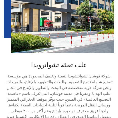
علب تعبئة تشوانرويدا
شركة فوشان تشوانتشويدا لتعبئة وتغليف المحدودة هي مؤسسة
تصنيع شاملة تدمج التصميم، والبحث والتطوير، والإنتاج، والمبيعات.
ونحن شركة قوية متخصصة في البحث والتطوير والإنتاج في مجال
علب الهدايا. ومقرنا في مدينة فوشان، التي تُعرف باسم «عاصمة
التصنيع العالمية» في الصين، حيث يوفّر موقعنا الجغرافي المتميز
ووسائل النقل المريحة دعماً قوياً لتلبية احتياجات العملاء بكفاءة.
ولدينا فريق محترف ذو خبرة وإبداع يضم أكثر من ٢٠٠ موظف.
وبفضل أساسنا القوي في القطاع وقدرتنا الابتكارية، اكتسبنا خبرة