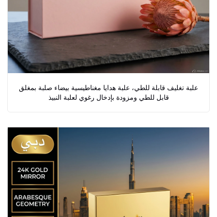
علبة تغليف قابلة للطي، علبة هدايا مغناطيسية بيضاء صلبة بمغلق
قابل للطي ومزودة بإدخال رغوي لعلبة النبيذ