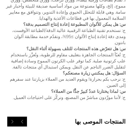
مموج، إلخ، وكلها مصنوعة من مواد أساسية صديقة للبيئة وأحبار غير
سامة. وهي قابلة للتحلل الحيوي وإعادة التدوير، وتتوافق مع معايير
السلامة المعمول بها في قطاعات الأغذية والهدايا.
س: هل يمكن للألوان المطبوعة إعادة إنتاج التصميم بدقة؟
ج: نستخدم تقنية الطباعة الرقمية عالية الدقة/الطباعة الأوفست،
ومدى دقة إعادة إنتاج الألوان ≥95%، ونقدّم خدمة مطابقة ألوان
بانتون.
س: هل تتعرّض هذه المنتجات للتلف بسهولة أثناء النقل؟
ج: تُعبّأ المنتجات الجاهزة بتغليف مقاوم للرطوبة، وتُعزَّز باستخدام
علب كرتونية صلبة. كما توفر علب الكرتون المموج وسادة إضافية
لتقليل الضرر الناجم عن النقل. ويمكن استبدال أي منتجات تالفة.
السؤال: هل يمكنني زيارة مصنعكم؟
ج: نرحب بكم بحرارة! ويقوم العديد من العملاء بزيارتنا عند سفرهم
إلى الصين.
س: لماذا يختارنا عددٌ كبيرٌ جدًّا من العملاء؟
ج: لأننا مورِّدون مباشرٌ من المصنع، ونركّز على احتياجات العميل.
المنتجات الموصى بها