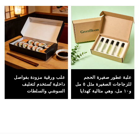
علبة عطور صغيرة الحجم
علب ورقية مزودة بفواصل
للزجاجات الصغيرة مثل ٥ مل
داخلية تُستخدم لتغليف
و١٠ مل، وهي مثالية كهدايا
السوشي والسلطات
عند الشراء أو في مجموعات
والمعكرونة والأرز والوجبات
ترويجية
الجاهزة