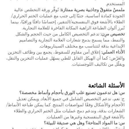
المستخدم.
ملمسٌ متفوقٌ وجاذبية بصرية ممتازة:
تُوفِّر ورقة التخصّص عالية
الجودة كمادة أساسية، جنبًا إلى جنب مع عمليات الختم الحراري/
الطلاء بالأشعة فوق البنفسجية/التنقير، إحساسًا دافئًا وراقيًا، بينما
تُبرز ألوان الطباعة الزاهية المكانة الفاخرة للعلامة التجارية.
تخصيص مرِن:
تدعم التخصيص الكامل من حيث الحجم والشكل
والنمط، مما يسمح بدمج شعارات العلامة التجارية والتصاميم
الإبداعية بدقة لتتناسب مع مختلف السيناريوهات.
الأداء العملي:
إغلاق آمن مقاوم للسقوط، يجمع بين وظائف التخزين
والعَرْض؛ كما أن الهيكل القابل للطي يسهّل عمليات التخزين والنقل،
ويقلّل من تكاليف اللوجستيات.
الأسئلة الشائعة
س: هل تدعمون تصنيع علب الورق بأحجام وأنماط مخصصة؟
ج: نعم، ندعم التخصيص الشامل في جميع الأبعاد. ويمكن تعديل
الأحجام والأشكال وفقًا لمواصفات المنتج. كما يمكن طباعة الأنماط/
الشعارات بدقة، وندعم دمج عمليات مثل الختم الحراري والطلاء
بالأشعة فوق البنفسجية وغيرها من العمليات.
س: ما المواد المتاحة؟ وهل هي صديقة للبيئة؟
أ: نقدّم بطاقات ورقية بيضاء، وورق كرافت، وورق متخصص، وورق