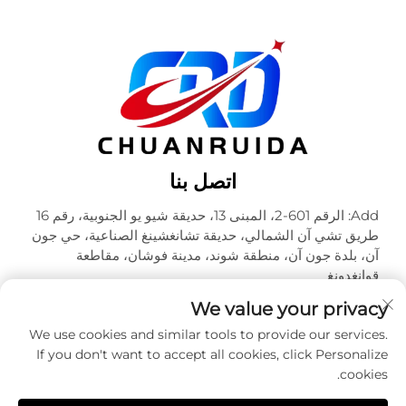
اتصل بنا
Add: الرقم 601-2، المبنى 13، حديقة شيو يو الجنوبية، رقم 16
طريق تشي آن الشمالي، حديقة تشانغشينغ الصناعية، حي جون
آن، بلدة جون آن، منطقة شوند، مدينة فوشان، مقاطعة
قوانغدونغ
هاتف:
+86-18320933590
We value your privacy
البريد الإلكتروني:
[email protected]
We use cookies and similar tools to provide our services.
If you don't want to accept all cookies, click Personalize
cookies.
حقوق الطبع والنشر © شركة فوشان تشوآنرويدا للتعبئة والتغليف