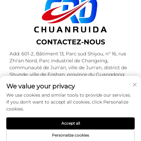
CONTACTEZ-NOUS
Add: 601-2, Bâtiment 13, Parc sud Shiyou, n° 16, rue
Zhi'an Nord, Parc industriel de Changxing,
communauté de Jun'an, ville de Jun'an, district de
Shunde, ville de Foshan, province du Guangdong
Tél. :
+86-18320933590
We value your privacy
E-mail :
[email protected]
We use cookies and similar tools to provide our services.
If you don't want to accept all cookies, click Personalize
cookies.
Tous droits réservés © Foshan Chuanruida Packaging
Co., Ltd. -
Politique de confidentialité
Accept all
Personalize cookies