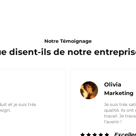
Notre Témoignage
e disent-ils de notre entrepris
William
Vente
t j’ai reçu une boîte de haute
Qualité excep
ues et ont fait un excellent
carton
ent à nouveau avec eux à
Excelle