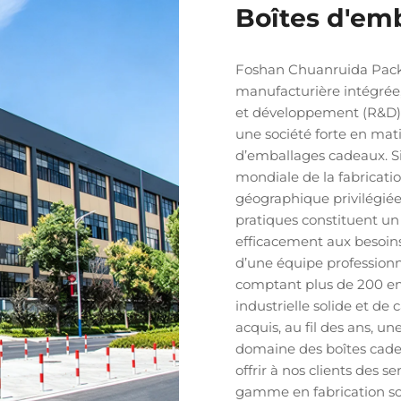
Boîtes d'em
Foshan Chuanruida Packa
manufacturière intégrée
et développement (R&D)
une société forte en mat
d’emballages cadeaux. Si
mondiale de la fabricatio
géographique privilégiée 
pratiques constituent un
efficacement aux besoins
d’une équipe professionn
comptant plus de 200 em
industrielle solide et de
acquis, au fil des ans, u
domaine des boîtes cade
offrir à nos clients des s
gamme en fabrication s