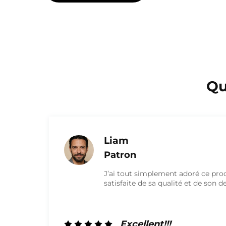
Qu
Olivia
Marketing
Je suis très satisfait du produit e
qualité. Ils ont été très sympathiq
travail. Je travaillerai certainem
l’avenir !
Excellent!!!