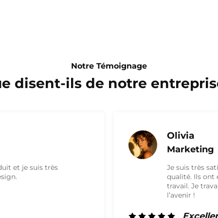
Notre Témoignage
e disent-ils de notre entrepris
isfait du produit et j’ai reçu une boîte de haute
t été très sympathiques et ont fait un excellent
vaillerai certainement à nouveau avec eux à
t!!!