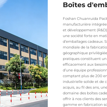
Boîtes d'em
Foshan Chuanruida Packa
manufacturière intégrée
et développement (R&D)
une société forte en mat
d’emballages cadeaux. Si
mondiale de la fabricatio
géographique privilégiée 
pratiques constituent un
efficacement aux besoins
d’une équipe professionn
comptant plus de 200 em
industrielle solide et de
acquis, au fil des ans, u
domaine des boîtes cade
offrir à nos clients des s
gamme en fabrication s