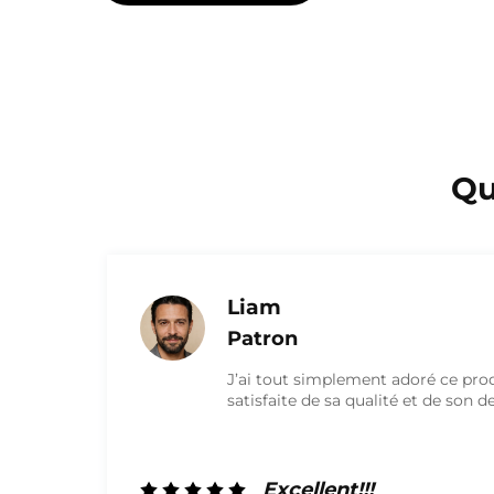
Qu
Olivia
Marketing
it et je suis très
Je suis très sat
esign.
qualité. Ils on
travail. Je tra
l’avenir !
Excellen