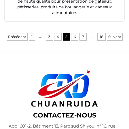
de haute qualité pour présentation de gâteaux,
pâtisseries, produits de boulangerie et cadeaux
alimentaires
...
...
Précédent
1
3
4
5
6
7
16
Suivant
CONTACTEZ-NOUS
Add: 601-2, Bâtiment 13, Parc sud Shiyou, n° 16, rue