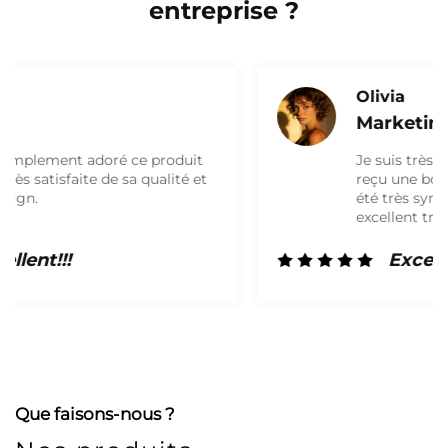
entreprise ?
Olivia
Marketing
Je suis très satisfait du produit et j’ai
reçu une boîte de haute qualité. Ils ont
été très sympathiques et ont fait un
excellent travail. Je travaillerai
certainement à nouveau avec eux à
l’avenir !
Excellent!!!
Que faisons-nous ?