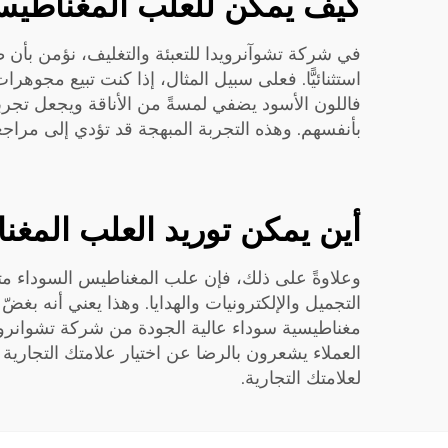
كيف يمكن للعلب المغناطيسي
في شركة تشوآنرويدا للتعبئة والتغليف، نؤمن بأن طر
استثنائيًّا. فعلى سبيل المثال، إذا كنت تبيع مجوهرا
فاللون الأسود يضفي لمسةً من الأناقة ويجعل تجربة
بأنفسهم. وهذه التجربة المبهجة قد تؤدي إلى مراجع
أين يمكن توريد العلب المغن
وعلاوةً على ذلك، فإن علب المغناطيس السوداء مت
التجميل والإلكترونيات والهدايا. وهذا يعني أنه بغض
مغناطيسية سوداء عالية الجودة من شركة تشوانرويدا 
العملاء يشعرون بالرضا عن اختيار علامتك التجارية 
لعلامتك التجارية.