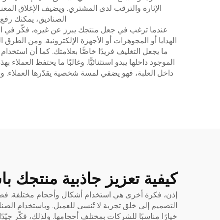
الإثارة والترقب لدى المشتري. ويضيف الإغلاق المغن
الصناديق، يمكنك رفع ص
عندما ترغب في جعل منتجك يبرز عن غيره، فكّر في است
الهدايا أو المجوهرات أو الأجهزة الإلكترونية. ومن الطرق
ما يجعل التغليف فريدًا خاصًّا بعلامتك. كما أن استخدام م
الموجود داخلها يبدو استثنائيًّا. وغالبًا ما يحتفظ العملاء
داخل العلبة، فهو يضفي لمسة شخصية يقدّرها العملاء. و
كيفية تعزيز جاذبية منتجك ب
إذن، فكرة أخرى هي استخدام أشكال وأحجام مختلفة. فصندو
التصميم إلى خلق تجربة لا تُنسى للعميل. وباستخدام الصنا
خيارًا مناسبًا للشركات بمختلف أحجامها. ولذلك، فكّر جي