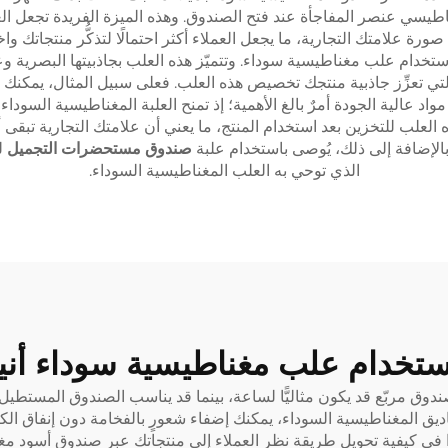
اطيسي عنصر المفاجأة عند فتح الصندوق. وهذه الميزة الفريدة تجعل ال
ورة علامتك التجارية، ما يجعل العملاء أكثر احتمالًا لتذكُّر منتجاتك وا
خدام علب مغناطيسية سوداء. وتتميّز هذه العلب بجاذبيتها البصرية وعم
 التي تعزِّز جاذبية منتجك تخصيص هذه العلب. فعلى سبيل المثال، يمكنك 
واد عالية الجودة أمرٌ بالغ الأهمية؛ إذ تمنح العلبة المغناطيسية السوداء
 بهذه العلب للتخزين بعد استخدام المنتج، ما يعني أن علامتك التجارية تبقى 
بالإضافة إلى ذلك، يُوصى باستخدام علبة
صندوق مستحضرات التجميل
ل
الذي توحي به العلب المغناطيسية السوداء.
استخدام علب مغناطيسية سوداء أني
ق مربّع قد يكون مثاليًّا لساعة، بينما قد يناسب الصندوق المستطيل
ديق المغناطيسية السوداء، يمكنك إضفاء شعورٍ بالفخامة دون إنفاق الكثي
ّدًا في كيفية تحويل طريقة نظر العملاء إلى منتجاتك عبر صندوق أسود 