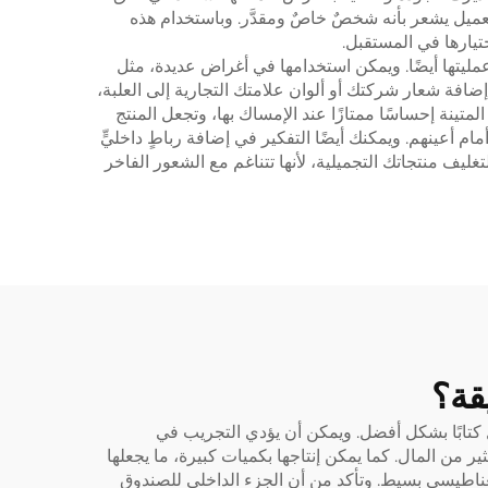
عميل يشعر بأنه شخصٌ خاصٌ ومقدَّر. وباستخدام هذه
ختيارها في المستقبل.
ليتها أيضًا. ويمكن استخدامها في أغراض عديدة، مثل
إضافة شعار شركتك أو ألوان علامتك التجارية إلى العلبة،
 المتينة إحساسًا ممتازًا عند الإمساك بها، وتجعل المنتج
أمام أعينهم. ويمكنك أيضًا التفكير في إضافة رباطٍ داخليٍّ
تغليف منتجاتك التجميلية، لأنها تتناغم مع الشعور الفاخر
قة؟
 كتابًا بشكل أفضل. ويمكن أن يؤدي التجريب في
ر من المال. كما يمكن إنتاجها بكميات كبيرة، ما يجعلها
مغناطيسي بسيط. وتأكد من أن الجزء الداخلي للصندوق