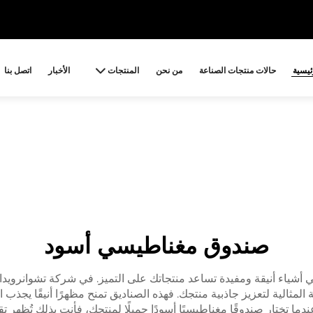
ئيسية
حالات منتجات الصناعة
من نحن
المنتجات
الأخبار
اتصل بنا
صندوق مغناطيسي أسود
شياء أنيقة ومفيدة تساعد منتجاتك على التميز. في شركة تشوانرويدا لل
ثالية لتعزيز جاذبية منتجك. فهذه الصناديق تمنح مظهرًا أنيقًا يجذب العم
دما تختار صندوقًا مغناطيسيًا أسودًا جميلًا لمنتجك، فأنت بذلك تُظهر ت