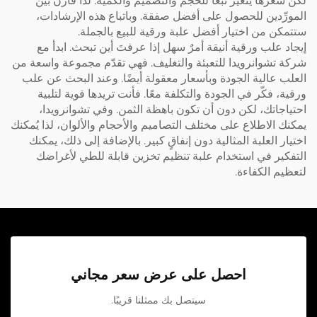
لكن سعرها يتغيَّر تبعًا للحجم والتصميم والكمية. لذا قارن بين
المورِّدين للحصول على أفضل صفقة. وباتباع هذه الإرشادات،
ستتمكن من اختيار أفضل علبة ورقية للبيع بالجملة.
إيجاد علب ورقية أنيقة أمرٌ سهل إذا عرفتَ أين تبحث. ابدأ مع
شركة تشوانرويدا للتعبئة والتغليف. فهي تقدّم مجموعة واسعة من
العلب عالية الجودة وبأسعار معقولة أيضًا. وعند البحث عن علب
ورقية، فكّر في الجودة والتكلفة معًا. فأنت تريدها قوية لتلبية
احتياجاتك، لكن دون أن تكون باهظة الثمن. وفي تشوانرويدا،
يمكنك الاطلاع على مختلف التصاميم والأحجام والألوان، لذا يُمكنك
اختيار العلبة المثالية دون إنفاقٍ كبير. بالإضافة إلى ذلك، يمكنك
التفكير في استخدام
علبة تنظيم تخزين قابلة للطي
لأغراضك
لتعظيم الكفاءة.
احصل على عرض سعر مجاني
سيتصل بك ممثلنا قريبًا.