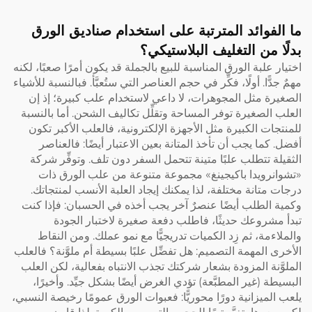
ما الفوائد المترتبة على استخدام صناديق الورق
بدلًا من التغليف البلاستيكي؟
اختيار علبة الورق المناسبة للبيع بالجملة قد يكون أمرًا صعبًا، لكنه
مهمٌ جدًّا. أولًا، فكِّر في حجم العناصر التي ستُعبَّأ. فبالنسبة للأشياء
الصغيرة مثل المجوهرات، لا داعي لاستخدام علب كبيرة؛ إذ إن
العلب الصغيرة توفر المساحة وتقلِّل تكاليف الشحن. أما بالنسبة
للمنتجات الكبيرة مثل الأجهزة الإلكترونية، فالعلب الأكبر تكون
أفضل. كما يجب أن تأخذ المتانة بعين الاعتبار أيضًا: فالعناصر
الثقيلة تتطلب علبًا متينة تتحمل السفر دون تلف. وتوفِّر شركة
«تشوانرويدا باكيجينغ» مجموعة متنوعة من علب الورق ذات
درجات متانة مختلفة، لذا يمكنك إيجاد العلبة الأنسب لمنتجاتك.
وكمية الطلب أيضًا عنصرٌ آخر يجب أخذه في الحسبان: فإذا كنت
تبدأ مشروعك حديثًا، فاطلب دفعة صغيرة لاختبار الجودة
والملاءمة، ثم زِد الكميات تدريجيًّا مع نمو عملك. ومن النقاط
الأخرى المهمة التصميم: هل تفضِّل علبًا بسيطة أم ملوَّنة؟ فالعلب
الملوَّنة المزودة بشعار شركتك تجذب الانتباه بفعالية، لكن العلب
البسيطة (غير المطبَّعة) تؤدي الغرض أيضًا بشكل جيِّد. وأخيرًا،
يلعب الميزانية دورًا محوريًّا: فعبوات الورق عمومًا رخيصة النسبي،