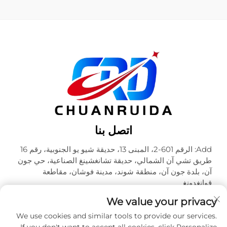
اتصل بنا
Add: الرقم 601-2، المبنى 13، حديقة شيو يو الجنوبية، رقم 16
طريق تشي آن الشمالي، حديقة تشانغشينغ الصناعية، حي جون
آن، بلدة جون آن، منطقة شوند، مدينة فوشان، مقاطعة
قوانغدونغ
هاتف:
+86-18320933590
We value your privacy
البريد الإلكتروني:
[email protected]
We use cookies and similar tools to provide our services.