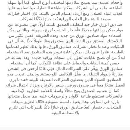
وأحجام عديدة، مما يسمح بملاءمتها لمختلف أنواع السلع. كما أنها سهلة
الطباعة، ما يعني أن الشركات يمكنها طباعة الشعارات والتصاميم عليها
لجذب انتباه العملاء. ومع ازدياد اهتمام الناس بالبيئة، فإن اختيار خيارات
صديقة للبيئة مثل
العلب الورقية
يُعد خيارًا ذكيًّا للشركات.
صناديق الورق خيار جيد للتغليف الصديق للبيئة. أولاً، فهي مصنوعة من
مواد يمكن زراعتها مجددًا. فأشجار الخشب تُزرع بسهولة، وبالتالي يمكن
استعادة مواد صناديق الورق من جديد. وهذه الطريقة أفضل بكثير من
البلاستيك المشتق من النفط، الذي يستغرق وقتًا طويلاً جدًّا ليتحلّل في
المكبات. وعندما تختار الشركات صناديق الورق، فإنها بذلك تُظهر اهتمامها
بالطبيعة. علاوةً على ذلك، يمكن إعادة تدوير هذه الصناديق بعد الاستخدام.
فبدلًا من أن تصبح نفايات، تُحوَّل إلى منتجات ورقية جديدة. وهذا يساعد في
خفض كمية النفايات والحفاظ على نظافة الكوكب. كما أن استخدام
صناديق الورق يوفّر على الشركات المال. فهي غالبًا أرخص في الشحن
مقارنةً بالمواد الثقيلة، ما يقلّل التكاليف اللوجستية. وبالمثل، تجذب هذه
الصناديق العملاء الذين يفضلون الشركات الصديقة للبيئة. فعندما يرى
العميل منتجًا معبأً في صندوق ورقي، يشعر بالارتياح ويزداد احتمال شرائه.
كما أن تصميم الصندوق يتيح مجالًا واسعًا للعلامة التجارية الإبداعية.
فالشركات تستطيع طباعة الألوان والرسومات عليه، مما يجعل منتجاتها
بارزة في المتاجر. وهذا يضيف لمسة تسويقية فعّالة لتعزيز مبيعات
المنتجات. باختصار، تُعدّ صناديق الورق خيارًا ذكيًّا للشركات التي تلتزم
بالاستدامة البيئية.