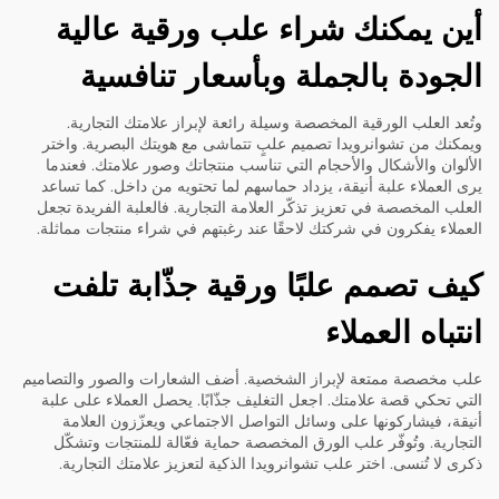
أين يمكنك شراء علب ورقية عالية
الجودة بالجملة وبأسعار تنافسية
وتُعد العلب الورقية المخصصة وسيلة رائعة لإبراز علامتك التجارية.
ويمكنك من تشوانرويدا تصميم علبٍ تتماشى مع هويتك البصرية. واختر
الألوان والأشكال والأحجام التي تناسب منتجاتك وصور علامتك. فعندما
يرى العملاء علبة أنيقة، يزداد حماسهم لما تحتويه من داخل. كما تساعد
العلب المخصصة في تعزيز تذكّر العلامة التجارية. فالعلبة الفريدة تجعل
العملاء يفكرون في شركتك لاحقًا عند رغبتهم في شراء منتجات مماثلة.
كيف تصمم علبًا ورقية جذّابة تلفت
انتباه العملاء
علب مخصصة ممتعة لإبراز الشخصية. أضف الشعارات والصور والتصاميم
التي تحكي قصة علامتك. اجعل التغليف جذّابًا. يحصل العملاء على علبة
أنيقة، فيشاركونها على وسائل التواصل الاجتماعي ويعزّزون العلامة
التجارية. وتُوفّر علب الورق المخصصة حماية فعّالة للمنتجات وتشكّل
ذكرى لا تُنسى. اختر علب تشوانرويدا الذكية لتعزيز علامتك التجارية.