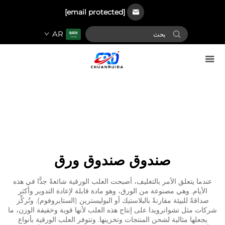
[email protected]
AR
صندوق صندوق ورق
عندما يتعلق الأمر بالتغليف، أصبحت العلب الورقية شائعةً جدًّا في هذه
الأيام. وهي مصنوعة من الورق، وهو مادة قابلة لإعادة التدوير وأكثر
صداقةً للبيئة مقارنةً بالبلاستيك أو البوليسترين (الستايروفوم). وتُركِّز
شركات مثل تشوانرويدا على إنتاج هذه العلب لأنها قوية وخفيفة الوزن، ما
يجعلها مثالية لشحن المنتجات وتخزينها. وتتوفر العلب الورقية بأنواع