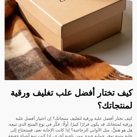
كيف تختار أفضل علب تغليف ورقية
لمنتجاتك؟
كيف تختار أفضل علبة ورقية لتغليف منتجاتك؟ إن اختيار أفضل علبة
ورقية لمنتجاتك قد يكون قرارًا كبيرًا. أولًا، فكّر في نوع المنتج الذي تبيعه.
هل هو هشٌّ، مثل الأواني الزجاجية؟ إذا كانت الإجابة نعم، فستحتاج إلى
علبة متينة توفر حماية جيدة. ومن ناحية أخرى، إذا كنت تبيع أشياء خفيفة