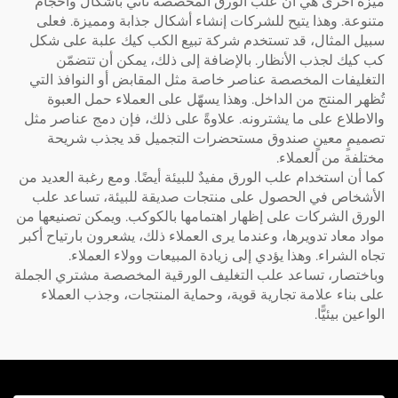
ميزة أخرى هي أن علب الورق المخصصة تأتي بأشكال وأحجام
متنوعة. وهذا يتيح للشركات إنشاء أشكال جذابة ومميزة. فعلى
سبيل المثال، قد تستخدم شركة تبيع الكب كيك علبة على شكل
كب كيك لجذب الأنظار. بالإضافة إلى ذلك، يمكن أن تتضمّن
التغليفات المخصصة عناصر خاصة مثل المقابض أو النوافذ التي
تُظهر المنتج من الداخل. وهذا يسهّل على العملاء حمل العبوة
والاطلاع على ما يشترونه. علاوةً على ذلك، فإن دمج عناصر مثل
تصميمٍ معينٍ
صندوق مستحضرات التجميل
قد يجذب شريحة
مختلفة من العملاء.
كما أن استخدام علب الورق مفيدٌ للبيئة أيضًا. ومع رغبة العديد من
الأشخاص في الحصول على منتجات صديقة للبيئة، تساعد علب
الورق الشركات على إظهار اهتمامها بالكوكب. ويمكن تصنيعها من
مواد معاد تدويرها، وعندما يرى العملاء ذلك، يشعرون بارتياح أكبر
تجاه الشراء. وهذا يؤدي إلى زيادة المبيعات وولاء العملاء.
وباختصار، تساعد علب التغليف الورقية المخصصة مشتري الجملة
على بناء علامة تجارية قوية، وحماية المنتجات، وجذب العملاء
الواعين بيئيًّا.