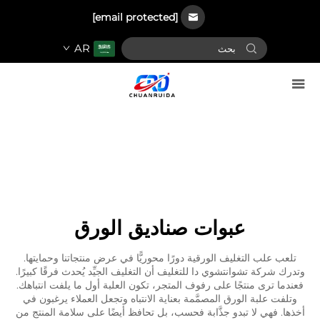
[email protected]
AR
عبوات صناديق الورق
تلعب علب التغليف الورقية دورًا محوريًّا في عرض منتجاتنا وحمايتها.
وتدرك شركة تشوانتشوي دا للتغليف أن التغليف الجيِّد يُحدث فرقًا كبيرًا.
فعندما ترى منتجًا على رفوف المتجر، تكون العلبة أول ما يلفت انتباهك.
وتلفت علبة الورق المصمَّمة بعناية الانتباه وتجعل العملاء يرغبون في
أخذها. فهي لا تبدو جذَّابة فحسب، بل تحافظ أيضًا على سلامة المنتج من