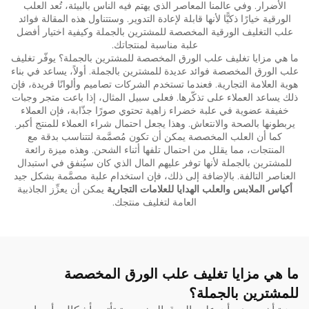
الأضرار. وفي عالمنا المعاصر الذي يهتم فيه الناس بالبيئة، تُعد العلب
الورقية خيارًا ذكيًّا لأنها قابلة لإعادة التدوير. وستتناول هذه المقالة فوائد
علب التغليف الورقية المخصصة للمشترين بالجملة وكيفية اختيار أفضل
علبة مناسبة لمنتجاتك.
ما هي مزايا تغليف علب الورق المخصصة للمشترين بالجملة؟ يوفّر تغليف
علب الورق المخصصة فوائد عديدة للمشترين بالجملة. أولاً، يساعد في بناء
هوية العلامة التجارية. فعندما تستخدم الشركات تصاميم وألوانًا فريدة، فإن
ذلك يساعد العملاء على تذكّرها. فعلى سبيل المثال، إذا باعت متجر وجبات
خفيفة عضوية في علبة خضراء زاهية تحتوي صورًا جذّابة، فإن العملاء
يربطونها بالصحة والانتعاش. وهذا يجعل احتمال شراء العملاء للمنتج أكبر.
كما أن العلب المخصصة يمكن أن تكون مُصمَّمة لتتناسب بدقة مع
المنتجات، مما يقلل من احتمال تلفها أثناء الشحن. وهذه ميزة رائعة
للمشترين بالجملة لأنها توفر عليهم المال الذي كان سيُنفق في استبدال
العناصر التالفة. بالإضافة إلى ذلك، فإن استخدام علبة مصمَّمة بشكل جيد
أكياس الملابس والعلب الهدايا للعلامات التجارية
يمكن أن يعزِّز الجاذبية
العامة لتغليف منتجك.
ما هي مزايا تغليف علب الورق المخصصة
للمشترين بالجملة؟