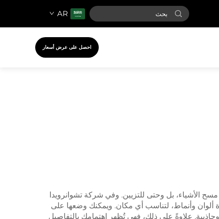
AR
احصل على عرض أسعار
سح الأشياء، بل وحتى للتزيين. وفي شركة تشوانرويدا
عدة ألوان وأنماط، لتناسب أي مكان. ويمكنك وضعها على
وجاذبية. علاوةً على ذلك، فهي تُظهر اهتمامك بالتفاصيل