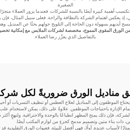
الصغيرة.
تسب أهمية كبيرة أيضًا بالنسبة للشركات. فعندما يزور العملاء متجرًا أ
ابي، إذ يعكس اهتمام الشركة بالنظافة والراحة. فعلى سبيل المثال، فإ
أيديهم بسهولة دون الحاجة إلى التلويح حولهم بحثًا عن المنديل. وهذه ا
 الورق المقوى المموج، مخصصة لشركات الملابس مع إمكانية تخصيص 
بالتفاصيل الذي يعزِّز رضا العملاء.
يق مناديل الورق ضروريةً لكل شرك
ما يحتاج الموظفون إلى المناديل لعلاج العطس أو تنظيف التسربات أو أحيا
ام الإدارة باحتياجات الموظفين. علاوةً على ذلك، يمكن لاستخدام عل
لشركة، فإن ذلك يمنح المظهر انطباعًا بالوحدة والاحترافية. ولنهجٍ أكثر
س، ذات بناء متين وتصميم مدمج
كجزءٍ من لوازم المكتب أيضًا.
ممتازًا لأسباب عديدة. أولًا، فهي أفضل للبيئة. فعبوات الورق التقليدية قد