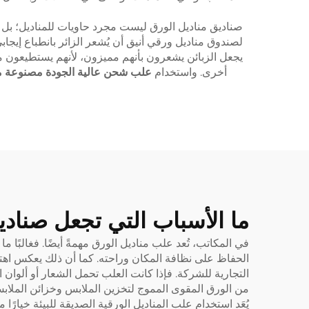
صناديق مناديل الورق ليست مجرد حاويات للمناديل؛ بل تك
لصندوق مناديل ورقي أنيق أن يُشعر الزائر بانطباع إيج
يجعل الزبائن يشعرون بأنهم مميزون، لأنهم يستطيعون مسح 
أخرى. واستخدام
علب شحن عالية الجودة مصنوعة من
ما الأسباب التي تجعل صناد
في المكاتب، تُعد علب مناديل الورق مهمةً أيضًا. فغالبًا 
الحفاظ على نظافة المكان وراحته. كما أن ذلك يعكس اهتم
التجارية للشركة. فإذا كانت العلب تحمل الشعار أو ألوان ا
من الورق المقوى المموج لتخزين الملابس وخزائن الملاب
يُعَد استخدام علب المناديل الورقية الصديقة للبيئة خيارًا 