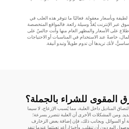
طيفة وبأسعار معقولة. فغالبًا ما تتوفر هذه العلب في
عبر الإنترنت يُعَدُّ وسيلة رائعة. فالمواقع المتخصصة
عًا عديدة من علب المناديل، ويمكنك الاطلاع على الأسعار والمظهر العام منها وأنت جالسٌ على
مال، خاصةً عند الاستخدام في المناسبات أو الاحتياجات
اسيٌّ، لأنك تريدها أن تدوم طويلاً وتبدو أنيقة.
رق المقوى للشراء بالجملة؟
اق المناديل داخل العلبة، مما يُسبب الإزعاج، لا سيما
ٍ شديد. ومن المشكلات الأخرى أن العلبة تتضرر بسرعة؛
يلة أو السوائل. وبجانب ذلك، فإن إضافة بعض الزخارف
ل إليه دون أن تنقلب. وأخيرًا، أعد تعبئتها عندما تنفد