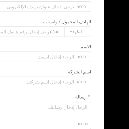
0/100
الهاتف المحمول / واتساب
الكود
0/100
الاسم
0/100
اسم الشركة
0/200
رسالة
0/1000