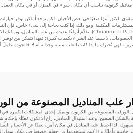
مناديل كرتونية
تناسب أي مكان، سواء في المنزل أو في مكان العمل.
ى اللائق أمرًا صعبًا في بعض الأحيان، لكن توجد أماكن توفر خيارات ل
مستلزمات المكتبية. ومع ذلك، إذا كنت بحاجة إلى شيء خاص، فإن التسوق 
في التغليف، مثل شركة «تشوانرويدا باكيجينغ» (Chuanruida Packaging)، تقدِّم أنوا
لخصومات، لا سيما عند الشراء بكميات كبيرة؛ فبهذا تتمكن من توفير ال
ترين، فهي تُخبرك ما إذا كانت العلب متينة وجذابة أم لا. فالجودة عاملٌ أس
تيار علب المناديل المصنوعة من الو
الورقية المصنوعة من الكرتون. وتتمثل إحدى المشكلات الكبيرة في التص
 بالشكل الصحيح؛ وعند استبدال المناديل، راعِ ألا تكون مُعبَّأة بإحكام
بسهولة. لذا احفظ علبة المناديل في مكان آمن، بعيدًا عن الأجسام الثق
 جاذبية وأمانًا. وإذا كنت تستخدمها في حفلة، فضعها في مكان سهل الوصو