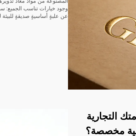
المصنوعة من مواد معاد تدويرها
وجود خيارات تناسب الجميع: سوا
عن علبةٍ أساسيةٍ صديقةٍ للبيئة 
تك التجارية
نية مخصصة؟