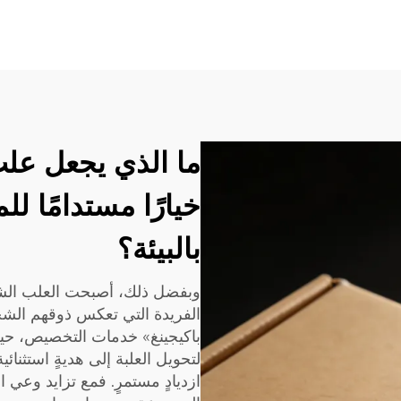
ما الذي يجعل علب 
خيارًا مستدامًا ل
بالبيئة؟
وبفضل ذلك، أصبحت العلب الشخص
الفريدة التي تعكس ذوقهم الش
باكيجينغ» خدمات التخصيص، حي
لتحويل العلبة إلى هديةٍ استثنائ
ازديادٍ مستمرٍ. فمع تزايد وعي