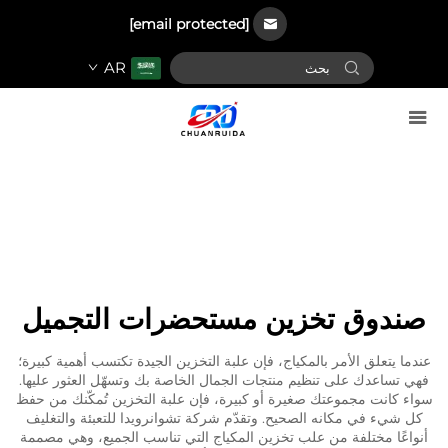
[email protected]
AR
صندوق تخزين مستحضرات التجميل
عندما يتعلق الأمر بالمكياج، فإن علبة التخزين الجيدة تكتسب أهمية كبيرة؛
فهي تساعدك على تنظيم منتجات الجمال الخاصة بك وتسهّل العثور عليها.
سواء كانت مجموعتك صغيرة أو كبيرة، فإن علبة التخزين تُمكّنك من حفظ
كل شيء في مكانه الصحيح. وتقدّم شركة تشوانرويدا للتعبئة والتغليف
أنواعًا مختلفة من علب تخزين المكياج التي تناسب الجميع، وهي مصممة