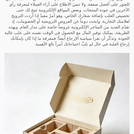
للعثور على أفضل صفقة. ولا تنسَ الاطلاع على آراء العملاء لمعرفة رأي
الآخرين في جودة المنتجات. وبعض المواقع الإلكترونية تتيح لك حتى
تخصيص العلب بإضافة شعارك الخاص، وهو أمرٌ مفيدٌ إذا أردت الترويج
لعلامتك التجارية. وابحث دوماً عن العروض الترويجية أو الخصومات، إذ
تقدّم العديد من المتاجر الإلكترونية عروضاً خاصة على مدار العام. وبهذه
الطريقة، يمكنك توفير المال مع الحصول في الوقت نفسه على علب عالية
الجودة. وتذكّر أن تقرأ سياسة الإرجاع أيضاً؛ فمعرفة ما إذا كان بإمكانك
إرجاع العلبة في حال لم تلبِّ احتياجاتك أمراً بالغ الأهمية.