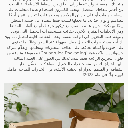
منتجاتك المفضلة. ولن تضطر إلى القلق من إسقاط الأشياء أثناء البحث
عن أحمر شفاهك المفضل! ويحب الكثيرون استخدام هذه المنظمات على
أسطح حمامات أو على خزائن الملابس. وبعض علب التخزين تتميز أيضًا
بتصاميم وألوان جذابة، ما يجعلها ليست فقط مفيدة، بل جميلة المنظر
أيضًا. ويمكنك اختيار علبة تتناسب مع ديكور غرفتك أو مع ألوانك المفضلة.
ومن الاتجاهات المثيرة الأخرى حقائب مستحضرات التجميل التي تؤدي
وظيفة علب التخزين في الوقت نفسه. وهذه الحقائب قابلة للحمل، ما يتيح
لك أخذ مستحضرات التجميل معك بسهولة عند السفر. وغالبًا ما تحتوي
على جيوب وأقسام تحافظ على نظافة المحتويات وتنظيمها. وتقدِّم شركة
«تشوانرويدا باكيجينغ» (Chuanruida Packaging) مجموعة متنوعة من
حلول التخزين الرائجة هذه، لمساعدتك في العثور على العلبة المثالية
لتلبية احتياجاتك من مستحضرات التجميل. سواء كنت تفضِّل العلبة
الشفافة أو المنظم الدوار أو الحقيبة الأنيقة، فإن الخيارات المتاحة أمامك
كثيرة جدًّا في عام 2023!