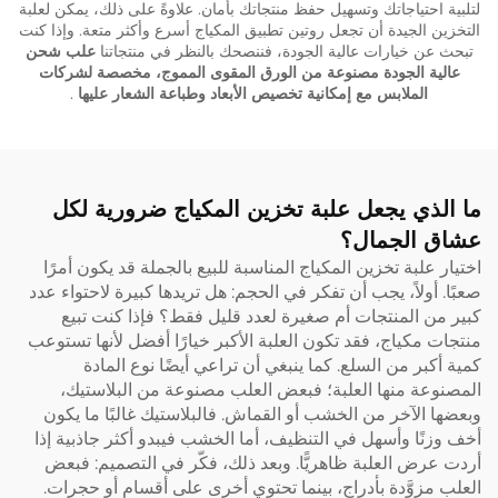
لتلبية احتياجاتك وتسهيل حفظ منتجاتك بأمان. علاوةً على ذلك، يمكن لعلبة
التخزين الجيدة أن تجعل روتين تطبيق المكياج أسرع وأكثر متعة. وإذا كنت
تبحث عن خيارات عالية الجودة، فننصحك بالنظر في منتجاتنا
علب شحن
عالية الجودة مصنوعة من الورق المقوى المموج، مخصصة لشركات
الملابس مع إمكانية تخصيص الأبعاد وطباعة الشعار عليها
.
ما الذي يجعل علبة تخزين المكياج ضرورية لكل
عشاق الجمال؟
اختيار علبة تخزين المكياج المناسبة للبيع بالجملة قد يكون أمرًا
صعبًا. أولاً، يجب أن تفكر في الحجم: هل تريدها كبيرة لاحتواء عدد
كبير من المنتجات أم صغيرة لعدد قليل فقط؟ فإذا كنت تبيع
منتجات مكياج، فقد تكون العلبة الأكبر خيارًا أفضل لأنها تستوعب
كمية أكبر من السلع. كما ينبغي أن تراعي أيضًا نوع المادة
المصنوعة منها العلبة؛ فبعض العلب مصنوعة من البلاستيك،
وبعضها الآخر من الخشب أو القماش. فالبلاستيك غالبًا ما يكون
أخف وزنًا وأسهل في التنظيف، أما الخشب فيبدو أكثر جاذبية إذا
أردت عرض العلبة ظاهريًّا. وبعد ذلك، فكّر في التصميم: فبعض
العلب مزوَّدة بأدراج، بينما تحتوي أخرى على أقسام أو حجرات.