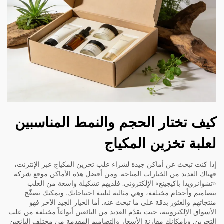
كيف تختار الحجم والنمط المناسبين
لعلبة تخزين المكياج
إذا كنت تبحث عن أماكن جيدة لشراء علب تخزين المكياج عبر الإنترنت،
فهناك العديد من الخيارات المتاحة. ومن أفضل هذه الأماكن موقع شركة
«تشوانرويدا باكيجينغ» الإلكتروني. فلديهم تشكيلة واسعة من العلب
بتصاميم وأحجام مختلفة، وهي مثالية لتلبية احتياجاتك. ويمكنك تصفّح
منتجاتهم والعثور بدقة على ما تبحث عنه. أما الخيار الجيد الآخر فهو
الأسواق الإلكترونية، حيث يقدّم العديد من البائعين أنواعاً مختلفة من علب
التخزين. وبإمكانك مقارنة الأسعار والتصاميم المقدمة من مختلف البائعين