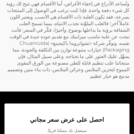
وتُساعد الأدراج في إخفاء الأغراض، أما الأقسام فهي تتيح لك رؤية
كل شيء دفعة واحدة. فإذا كنت ترغب في الوصول إلى المنتجات
بسرعة، فقد تكون العلبة ذات الأقسام هي الأنسب. ويعتبر اللون
عاملاً آخر؛ فالعلب الملوَّنة تجذب الانتباه، بينما تسمح العلب
الشفافة برؤية ما بداخلها بوضوح. وأخيرًا، فكّر في السعر: فأنت
تبحث عن علبة تناسب ميزانيتك مع تقديم جودة جيدة في الوقت
نفسه. وتوفِّر شركة «تشوانرويدا باكيجينغ» (Chuanruida
Packaging) خيارات متنوعة توازن بين التكلفة والجودة، مما
يسهِّل عليك العثور على ما تحتاجه. وعلى سبيل المثال، فإن
منتجاتنا
علب تنظيم قابلة للطي مصنوعة من الورق المقوى
المموج لتخزين الملابس وخزائن الملابس، ذات بناء متين وتصميم
مدمج
هو خيار عظيم.
احصل على عرض سعر مجاني
سيتصل بك ممثلنا قريبًا.