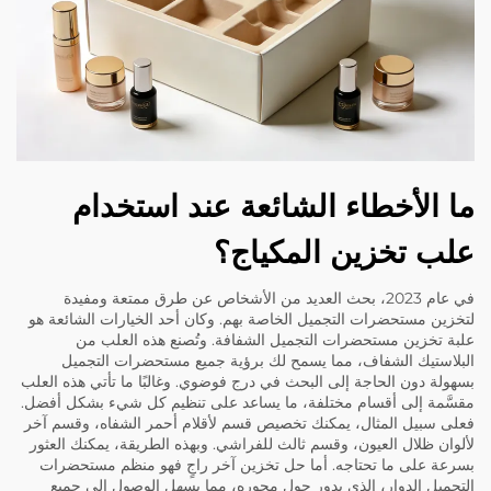
ما الأخطاء الشائعة عند استخدام
علب تخزين المكياج؟
في عام 2023، بحث العديد من الأشخاص عن طرق ممتعة ومفيدة
لتخزين مستحضرات التجميل الخاصة بهم. وكان أحد الخيارات الشائعة هو
علبة تخزين مستحضرات التجميل الشفافة. وتُصنع هذه العلب من
البلاستيك الشفاف، مما يسمح لك برؤية جميع مستحضرات التجميل
بسهولة دون الحاجة إلى البحث في درج فوضوي. وغالبًا ما تأتي هذه العلب
مقسَّمة إلى أقسام مختلفة، ما يساعد على تنظيم كل شيء بشكل أفضل.
فعلى سبيل المثال، يمكنك تخصيص قسم لأقلام أحمر الشفاه، وقسم آخر
لألوان ظلال العيون، وقسم ثالث للفراشي. وبهذه الطريقة، يمكنك العثور
بسرعة على ما تحتاجه. أما حل تخزين آخر راجٍ فهو منظم مستحضرات
التجميل الدوار، الذي يدور حول محوره، مما يسهل الوصول إلى جميع