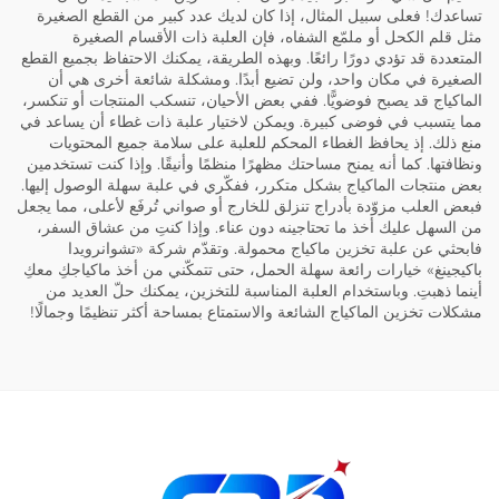
تساعدك! فعلى سبيل المثال، إذا كان لديك عدد كبير من القطع الصغيرة
مثل قلم الكحل أو ملمّع الشفاه، فإن العلبة ذات الأقسام الصغيرة
المتعددة قد تؤدي دورًا رائعًا. وبهذه الطريقة، يمكنك الاحتفاظ بجميع القطع
الصغيرة في مكان واحد، ولن تضيع أبدًا. ومشكلة شائعة أخرى هي أن
الماكياج قد يصبح فوضويًّا. ففي بعض الأحيان، تنسكب المنتجات أو تنكسر،
مما يتسبب في فوضى كبيرة. ويمكن لاختيار علبة ذات غطاء أن يساعد في
منع ذلك. إذ يحافظ الغطاء المحكم للعلبة على سلامة جميع المحتويات
ونظافتها. كما أنه يمنح مساحتك مظهرًا منظمًا وأنيقًا. وإذا كنت تستخدمين
بعض منتجات الماكياج بشكل متكرر، ففكّري في علبة سهلة الوصول إليها.
فبعض العلب مزوّدة بأدراج تنزلق للخارج أو صواني تُرفَع لأعلى، مما يجعل
من السهل عليك أخذ ما تحتاجينه دون عناء. وإذا كنتِ من عشاق السفر،
فابحثي عن علبة تخزين ماكياج محمولة. وتقدّم شركة «تشوانرويدا
باكيجينغ» خيارات رائعة سهلة الحمل، حتى تتمكّني من أخذ ماكياجكِ معكِ
أينما ذهبتِ. وباستخدام العلبة المناسبة للتخزين، يمكنك حلّ العديد من
مشكلات تخزين الماكياج الشائعة والاستمتاع بمساحة أكثر تنظيمًا وجمالًا!