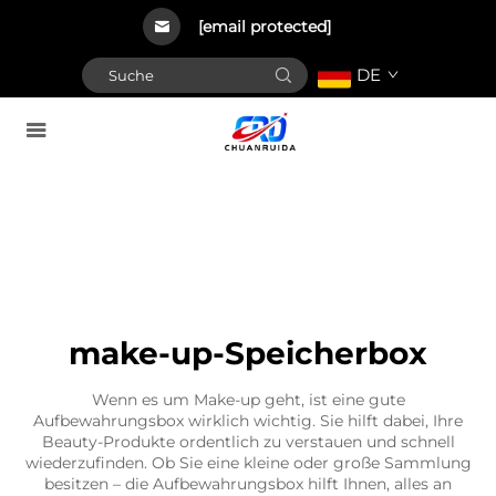
[email protected]
DE
make-up-Speicherbox
Wenn es um Make-up geht, ist eine gute
Aufbewahrungsbox wirklich wichtig. Sie hilft dabei, Ihre
Beauty-Produkte ordentlich zu verstauen und schnell
wiederzufinden. Ob Sie eine kleine oder große Sammlung
besitzen – die Aufbewahrungsbox hilft Ihnen, alles an