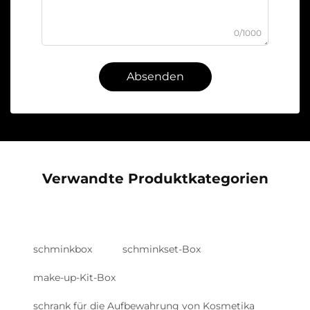
0/1000
Absenden
Verwandte Produktkategorien
schminkbox
schminkset-Box
make-up-Kit-Box
schrank für die Aufbewahrung von Kosmetika