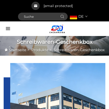
[email protected]
DE
Schreibwaren-Geschenkbox
Startseite
>
Produkte
>
Schreibwaren-Geschenkbox