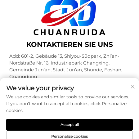
KONTAKTIEREN SIE UNS
Add: 601-2, Gebäude 13, Shiyou-Südpark, Zhi’an-
Nordstraße Nr. 16, Industriepark Changxing,
Gemeinde Jun’an, Stadt Jun’an, Shunde, Foshan,
Guangdong
Tel.:
+86-18320933590
We value your privacy
E-Mail:
[email protected]
We use cookies and similar tools to provide our services.
If you don't want to accept all cookies, click Personalize
cookies.
Urheberrechte © Foshan Chuanruida Verpackung Co.,
Ltd. Alle Rechte vorbehalten -
Datenschutzrichtlinie
Accept all
Personalize cookies