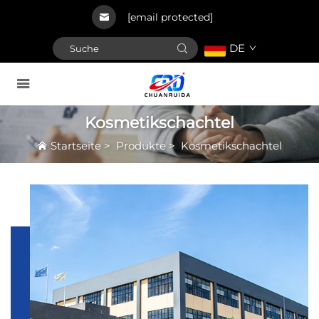
[email protected]
DE
Kosmetikschachtel
Startseite
>
Produkte
>
Kosmetikschachtel