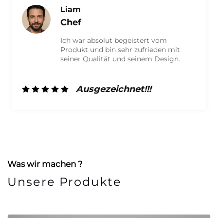
Ich bin Olivia.
Marketing
Ich bin sehr zufrieden mit dem Produkt
und habe eine hochwertige Verpackung
erhalten. Die Mitarbeiter waren äußerst
freundlich und haben hervorragende
Arbeit geleistet. Ich werde auf jeden
Fall zukünftig wieder mit ihnen
Ausgezeichnet!!!
zusammenarbeiten!
Was wir machen ?
Unsere Produkte