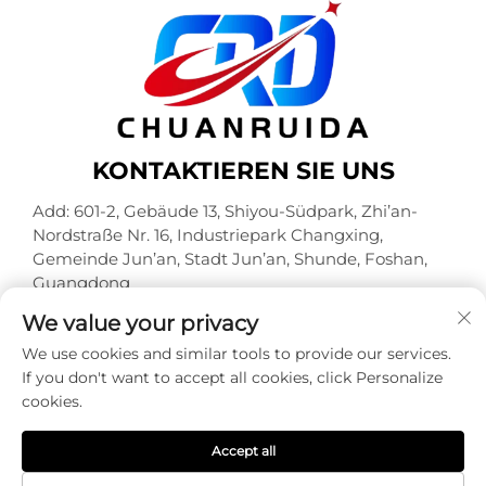
KONTAKTIEREN SIE UNS
Add: 601-2, Gebäude 13, Shiyou-Südpark, Zhi’an-
Nordstraße Nr. 16, Industriepark Changxing,
Gemeinde Jun’an, Stadt Jun’an, Shunde, Foshan,
Guangdong
Tel.:
+86-18320933590
We value your privacy
E-Mail:
[email protected]
We use cookies and similar tools to provide our services.
If you don't want to accept all cookies, click Personalize
cookies.
Urheberrechte © Foshan Chuanruida Verpackung Co.,
Ltd. Alle Rechte vorbehalten -
Datenschutzrichtlinie
Accept all