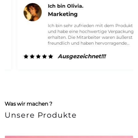
Ich bin Olivia.
Marketing
Ich bin sehr zufrieden mit dem Produkt
und habe eine hochwertige Verpackung
erhalten. Die Mitarbeiter waren äußerst
freundlich und haben hervorragende
Arbeit geleistet. Ich werde auf jeden
Fall zukünftig wieder mit ihnen
Ausgezeichnet!!!
zusammenarbeiten!
Was wir machen ?
Unsere Produkte