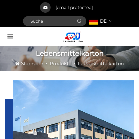
[email protected]
DE
Lebensmittelkarton
Startseite
>
Produkte
>
Lebensmittelkarton