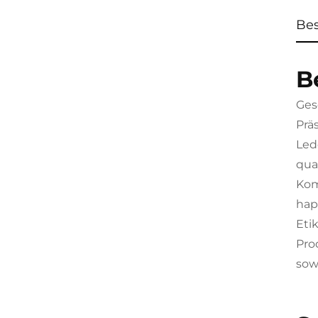
Be
B
Ges
Prä
Led
qua
Kom
hap
Eti
Pro
sow