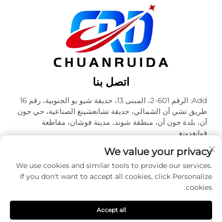
اتصل بنا
Add: الرقم 601-2، المبنى 13، حديقة شيو يو الجنوبية، رقم 16
طريق تشي آن الشمالي، حديقة تشانغشينغ الصناعية، حي جون
آن، بلدة جون آن، منطقة شوند، مدينة فوشان، مقاطعة
قوانغدونغ
هاتف:
+86-18320933590
We value your privacy
البريد الإلكتروني:
[email protected]
We use cookies and similar tools to provide our services.
If you don't want to accept all cookies, click Personalize
cookies.
حقوق الطبع والنشر © شركة فوشان تشوآنرويدا للتعبئة والتغليف
المحدودة. جميع الحقوق محفوظة -
سياسة الخصوصية
Accept all