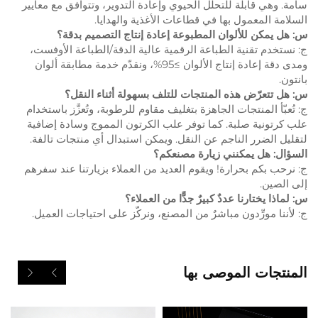
سامة. وهي قابلة للتحلل الحيوي وإعادة التدوير، وتتوافق مع معايير
السلامة المعمول بها في قطاعات الأغذية والهدايا.
س: هل يمكن للألوان المطبوعة إعادة إنتاج التصميم بدقة؟
ج: نستخدم تقنية الطباعة الرقمية عالية الدقة/الطباعة الأوفست،
ومدى دقة إعادة إنتاج الألوان ≥95%، ونقدّم خدمة مطابقة ألوان
بانتون.
س: هل تتعرّض هذه المنتجات للتلف بسهولة أثناء النقل؟
ج: تُعبّأ المنتجات الجاهزة بتغليف مقاوم للرطوبة، وتُعزَّز باستخدام
علب كرتونية صلبة. كما توفر علب الكرتون المموج وسادة إضافية
لتقليل الضرر الناجم عن النقل. ويمكن استبدال أي منتجات تالفة.
السؤال: هل يمكنني زيارة مصنعكم؟
ج: نرحب بكم بحرارة! ويقوم العديد من العملاء بزيارتنا عند سفرهم
إلى الصين.
س: لماذا يختارنا عددٌ كبيرٌ جدًّا من العملاء؟
ج: لأننا مورِّدون مباشرٌ من المصنع، ونركّز على احتياجات العميل.
المنتجات الموصى بها