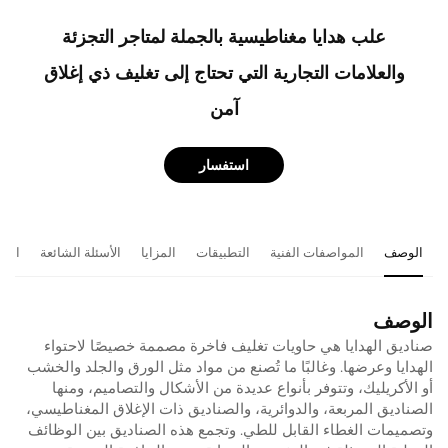
علب هدايا مغناطيسية بالجملة لمتاجر التجزئة
والعلامات التجارية التي تحتاج إلى تغليف ذي إغلاق
آمن
استفسار
الوصف
المواصفات الفنية
التطبيقات
المزايا
الأسئلة الشائعة
المن
الوصف
صناديق الهدايا هي حاويات تغليف فاخرة مصممة خصيصًا لاحتواء
الهدايا وعرضها. وغالبًا ما تُصنع من مواد مثل الورق والجلد والخشب
أو الأكريليك، وتتوفر بأنواع عديدة من الأشكال والتصاميم، ومنها
الصناديق المربعة، والدوائرية، والصناديق ذات الإغلاق المغناطيسي،
وتصميمات الغطاء القابل للطي. وتجمع هذه الصناديق بين الوظائف