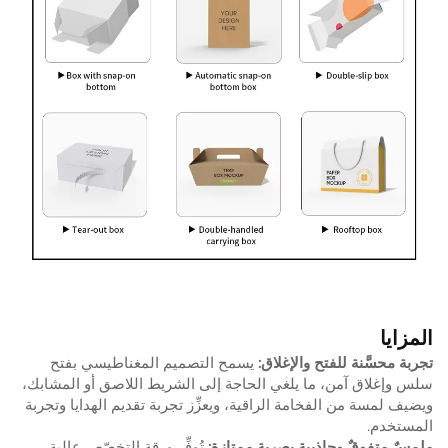
المزايا
تجربة محسَّنة للفتح والإغلاق:
يسمح التصميم المغناطيسي بفتح
سلس وإغلاق آمن، ما يلغي الحاجة إلى الشريط اللاصق أو المشابك،
ويضيف لمسة من الفخامة الراقية، ويعزِّز تجربة تقديم الهدايا وتجربة
المستخدم.
ملمسٌ متفوقٌ وجاذبية بصرية ممتازة:
تُوفِّر ورقة التخصّص عالية