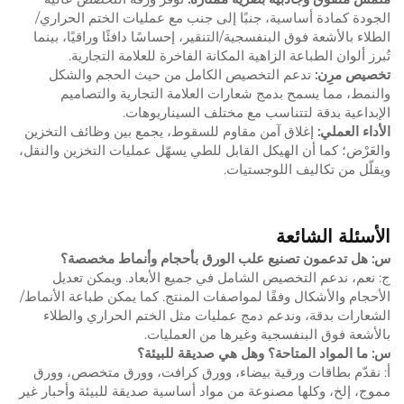
الجودة كمادة أساسية، جنبًا إلى جنب مع عمليات الختم الحراري/
الطلاء بالأشعة فوق البنفسجية/التنقير، إحساسًا دافئًا وراقيًا، بينما
تُبرز ألوان الطباعة الزاهية المكانة الفاخرة للعلامة التجارية.
تخصيص مرِن:
تدعم التخصيص الكامل من حيث الحجم والشكل
والنمط، مما يسمح بدمج شعارات العلامة التجارية والتصاميم
الإبداعية بدقة لتتناسب مع مختلف السيناريوهات.
الأداء العملي:
إغلاق آمن مقاوم للسقوط، يجمع بين وظائف التخزين
والعَرْض؛ كما أن الهيكل القابل للطي يسهّل عمليات التخزين والنقل،
ويقلّل من تكاليف اللوجستيات.
الأسئلة الشائعة
س: هل تدعمون تصنيع علب الورق بأحجام وأنماط مخصصة؟
ج: نعم، ندعم التخصيص الشامل في جميع الأبعاد. ويمكن تعديل
الأحجام والأشكال وفقًا لمواصفات المنتج. كما يمكن طباعة الأنماط/
الشعارات بدقة، وندعم دمج عمليات مثل الختم الحراري والطلاء
بالأشعة فوق البنفسجية وغيرها من العمليات.
س: ما المواد المتاحة؟ وهل هي صديقة للبيئة؟
أ: نقدّم بطاقات ورقية بيضاء، وورق كرافت، وورق متخصص، وورق
مموج، إلخ، وكلها مصنوعة من مواد أساسية صديقة للبيئة وأحبار غير