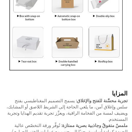
المزايا
تجربة محسَّنة للفتح والإغلاق:
يسمح التصميم المغناطيسي بفتح
سلس وإغلاق آمن، ما يلغي الحاجة إلى الشريط اللاصق أو المشابك،
ويضيف لمسة من الفخامة الراقية، ويعزِّز تجربة تقديم الهدايا وتجربة
المستخدم.
ملمسٌ متفوقٌ وجاذبية بصرية ممتازة:
تُوفِّر ورقة التخصّص عالية
الجودة كمادة أساسية، جنبًا إلى جنب مع عمليات الختم الحراري/