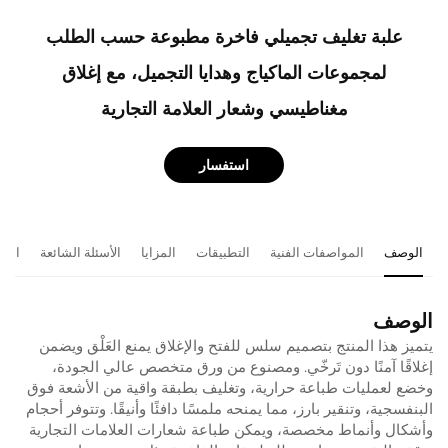
علبة تغليف تجميلي فاخرة مطبوعة حسب الطلب
لمجموعات الماكياج وهدايا التجميل، مع إغلاق
مغناطيسي وشعار العلامة التجارية
استفسار
الوصف
المواصفات الفنية
التطبيقات
المزايا
الأسئلة الشائعة
المن
الوصف
يتميز هذا المنتج بتصميم سلس للفتح والإغلاق يمنع العَلْق ويضمن
إغلاقًا آمنًا دون تَرخّي. ومصنوع من ورق متخصص عالي الجودة،
وخضع لعمليات طباعة حرارية، وتغليف بطبقة واقية من الأشعة فوق
البنفسجية، وتنقير بارز، مما يمنحه ملمسًا دافئًا وأنيقًا. وتتوفر أحجام
وأشكال وأنماط مخصصة، ويمكن طباعة شعارات العلامات التجارية