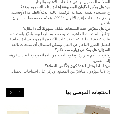
السلامة المعمول بها في قطاعات الأغذية والهدايا.
س: هل يمكن للألوان المطبوعة إعادة إنتاج التصميم بدقة؟
ج: نستخدم تقنية الطباعة الرقمية عالية الدقة/الطباعة الأوفست،
ومدى دقة إعادة إنتاج الألوان ≥95%، ونقدّم خدمة مطابقة ألوان
بانتون.
س: هل تتعرّض هذه المنتجات للتلف بسهولة أثناء النقل؟
ج: تُعبّأ المنتجات الجاهزة بتغليف مقاوم للرطوبة، وتُعزَّز باستخدام
علب كرتونية صلبة. كما توفر علب الكرتون المموج وسادة إضافية
لتقليل الضرر الناجم عن النقل. ويمكن استبدال أي منتجات تالفة.
السؤال: هل يمكنني زيارة مصنعكم؟
ج: نرحب بكم بحرارة! ويقوم العديد من العملاء بزيارتنا عند سفرهم
إلى الصين.
س: لماذا يختارنا عددٌ كبيرٌ جدًّا من العملاء؟
ج: لأننا مورِّدون مباشرٌ من المصنع، ونركّز على احتياجات العميل.
المنتجات الموصى بها