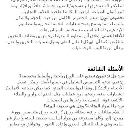
الطلاء بالأشعة فوق البنفسجية/التنقير، إحساسًا دافئًا وراقيًا، بينما
تُبرز ألوان الطباعة الزاهية المكانة الفاخرة للعلامة التجارية.
تخصيص مرِن:
تدعم التخصيص الكامل من حيث الحجم والشكل
والنمط، مما يسمح بدمج شعارات العلامة التجارية والتصاميم
الإبداعية بدقة لتتناسب مع مختلف السيناريوهات.
الأداء العملي:
إغلاق آمن مقاوم للسقوط، يجمع بين وظائف التخزين
والعَرْض؛ كما أن الهيكل القابل للطي يسهّل عمليات التخزين والنقل،
ويقلّل من تكاليف اللوجستيات.
الأسئلة الشائعة
س: هل تدعمون تصنيع علب الورق بأحجام وأنماط مخصصة؟
ج: نعم، ندعم التخصيص الشامل في جميع الأبعاد. ويمكن تعديل
الأحجام والأشكال وفقًا لمواصفات المنتج. كما يمكن طباعة الأنماط/
الشعارات بدقة، وندعم دمج عمليات مثل الختم الحراري والطلاء
بالأشعة فوق البنفسجية وغيرها من العمليات.
س: ما المواد المتاحة؟ وهل هي صديقة للبيئة؟
أ: نقدّم بطاقات ورقية بيضاء، وورق كرافت، وورق متخصص، وورق
مموج، إلخ، وكلها مصنوعة من مواد أساسية صديقة للبيئة وأحبار غير
سامة. وهي قابلة للتحلل الحيوي وإعادة التدوير، وتتوافق مع معايير