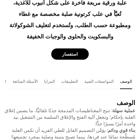
علبة ورقية مربعة فاخرة على شكل أنبوب للأغذية،
تُعبَّأ في علب كرتونية صلبة مخصصة مع غطاء
ومطبوعة حسب الطلب، وتُستخدم لتغليف الشوكولاتة
والبسكويت والحلوى والوجبات الخفيفة
استفسار
الوصف
المواصفات الفنية
التطبيقات
المزايا
الأسئلة الشائعة
المن
الوصف
عملية سهلة:
تتيح المغناطيسات المدمجة جذبًا تلقائيًّا، ما يضمن إغلاق
العلبة بإحكام؛ وتجعل آلية الفتح والإغلاق السلسة من التشغيل بيد
واحدة أمرًا يسيرًا جدًّا.
بناء قوي ودائم:
يؤمِّن التصميم القابل للطي الفريد أن تكمن العلبة
مُسطَّحة تمامًا عند فردها، بينما تصبح متينة وصلبة بمجرد تجميعها؛