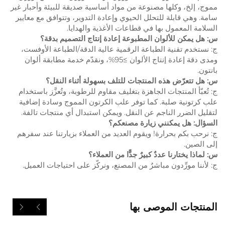
مموج، إلخ، وكلها مصنوعة من مواد أساسية صديقة للبيئة وأحبار غير
سامة. وهي قابلة للتحلل الحيوي وإعادة التدوير، وتتوافق مع معايير
السلامة المعمول بها في قطاعات الأغذية والهدايا.
س: هل يمكن للألوان المطبوعة إعادة إنتاج التصميم بدقة؟
ج: نستخدم تقنية الطباعة الرقمية عالية الدقة/الطباعة الأوفست،
ومدى دقة إعادة إنتاج الألوان ≥95%، ونقدّم خدمة مطابقة ألوان
بانتون.
س: هل تتعرّض هذه المنتجات للتلف بسهولة أثناء النقل؟
ج: تُعبّأ المنتجات الجاهزة بتغليف مقاوم للرطوبة، وتُعزَّز باستخدام
علب كرتونية صلبة. كما توفر علب الكرتون المموج وسادة إضافية
لتقليل الضرر الناجم عن النقل. ويمكن استبدال أي منتجات تالفة.
السؤال: هل يمكنني زيارة مصنعكم؟
ج: نرحب بكم بحرارة! ويقوم العديد من العملاء بزيارتنا عند سفرهم
إلى الصين.
س: لماذا يختارنا عددٌ كبيرٌ جدًّا من العملاء؟
ج: لأننا مورِّدون مباشرٌ من المصنع، ونركّز على احتياجات العميل.
المنتجات الموصى بها