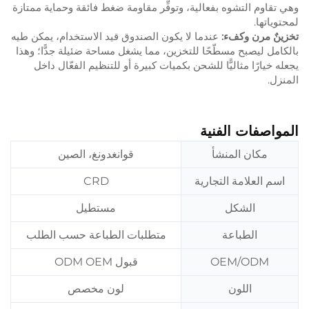
وهي تقاوم التشوه بفعالية، وتوفِّر مقاومة ضغط فائقة وحماية ممتازة
لمحتوياتها.
تخزينٌ مرن وكفء:
عندما لا يكون الصندوق قيد الاستخدام، يمكن طيه
بالكامل ليصبح مسطّحًا للتخزين، مما يشغل مساحة ضئيلة جدًّا؛ وهذا
يجعله خيارًا مثاليًّا للشحن بكميات كبيرة أو للتنظيم الفعّال داخل
المنزل.
المواصفات الفنية
مكان المنشأ
قوانغدونغ، الصين
اسم العلامة التجارية
CRD
الشكل
مستطيل
الطباعة
متطلبات الطباعة حسب الطلب
OEM/ODM
قبول ODM OEM
اللون
لون مخصص