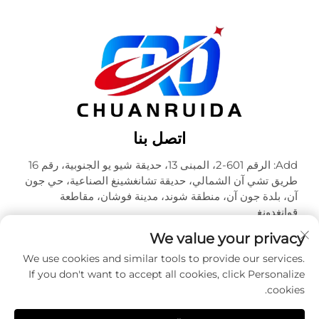
اتصل بنا
Add: الرقم 601-2، المبنى 13، حديقة شيو يو الجنوبية، رقم 16
طريق تشي آن الشمالي، حديقة تشانغشينغ الصناعية، حي جون
آن، بلدة جون آن، منطقة شوند، مدينة فوشان، مقاطعة
قوانغدونغ
هاتف:
+86-18320933590
We value your privacy
البريد الإلكتروني:
[email protected]
We use cookies and similar tools to provide our services.
If you don't want to accept all cookies, click Personalize
cookies.
حقوق الطبع والنشر © شركة فوشان تشوآنرويدا للتعبئة والتغليف