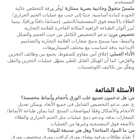
المستخدم.
ملمسٌ متفوقٌ وجاذبية بصرية ممتازة:
تُوفِّر ورقة التخصّص عالية
الجودة كمادة أساسية، جنبًا إلى جنب مع عمليات الختم الحراري/
الطلاء بالأشعة فوق البنفسجية/التنقير، إحساسًا دافئًا وراقيًا، بينما
تُبرز ألوان الطباعة الزاهية المكانة الفاخرة للعلامة التجارية.
تخصيص مرِن:
تدعم التخصيص الكامل من حيث الحجم والشكل
والنمط، مما يسمح بدمج شعارات العلامة التجارية والتصاميم
الإبداعية بدقة لتتناسب مع مختلف السيناريوهات.
الأداء العملي:
إغلاق آمن مقاوم للسقوط، يجمع بين وظائف التخزين
والعَرْض؛ كما أن الهيكل القابل للطي يسهّل عمليات التخزين والنقل،
ويقلّل من تكاليف اللوجستيات.
الأسئلة الشائعة
س: هل تدعمون تصنيع علب الورق بأحجام وأنماط مخصصة؟
ج: نعم، ندعم التخصيص الشامل في جميع الأبعاد. ويمكن تعديل
الأحجام والأشكال وفقًا لمواصفات المنتج. كما يمكن طباعة الأنماط/
الشعارات بدقة، وندعم دمج عمليات مثل الختم الحراري والطلاء
بالأشعة فوق البنفسجية وغيرها من العمليات.
س: ما المواد المتاحة؟ وهل هي صديقة للبيئة؟
أ: نقدّم بطاقات ورقية بيضاء، وورق كرافت، وورق متخصص، وورق