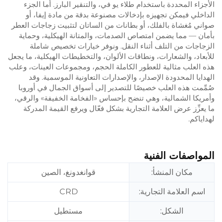
الأجزاء المحددة باستخدام طلاء يو في، والتنقير البارز. أما الجزء
الداخلي فيمكن تجهيزه بإدخالات مصنوعة بدقة من مادة إيفا، أو
صواني مُغشاة بالفلك، أو بطانات من الساتان لتثبيت زجاجات العطر
بأمان — مما يضمن امتصاص الصدمات، والمتانة الهيكلية، وحماية
الزجاجات من التلف أثناء النقل. ونوفر خيارات تخصيص شاملة
للأبعاد، والشعارات، ونطاقات الألوان، والتخطيطات الهيكلية، ما يجعل
هذه العلب مثالية للعطور الكاملة الحجم، ومجموعات العينات، وعلب
الهدايا المحدودة الإصدار، والإصدارات التعاونية الموسمية. وقد
صُمِّمت هذه العلب خصيصًا للتصدير إلى أسواق الجمال في أوروبا
وأمريكا الشمالية، وهي تنضح بإحساس «الفخامة الخفيفة» والرقي،
ما يعزِّز عرض العلامة التجارية بشكل فعّال ويرفع القيمة المدركة
لهداياكم.
المواصفات الفنية
مكان المنشأ:
قوانغدونغ، الصين
اسم العلامة التجارية:
CRD
الشكل:
مستطيل