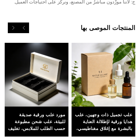
ج: لأننا مورِّدون مباشرٌ من المصنع، ونركّز على احتياجات العميل.
المنتجات الموصى بها
علب تجميل ذات وجهين، علب
مورد علب ورقية صديقة
هدايا ورقية لإطلالة العناية
للبيئة، علب شحن مطبوعة
بالبشرة مع إغلاق مغناطيسي،
حسب الطلب للملابس، تغليف
مناسبة للتغليف الفاخر
من الورق المقوى المموج