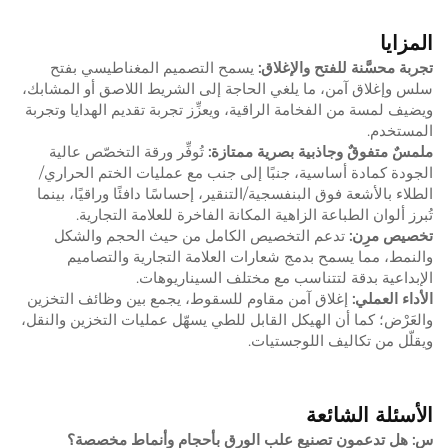
المزايا
تجربة محسَّنة للفتح والإغلاق:
يسمح التصميم المغناطيسي بفتح
سلس وإغلاق آمن، ما يلغي الحاجة إلى الشريط اللاصق أو المشابك،
ويضيف لمسة من الفخامة الراقية، ويعزِّز تجربة تقديم الهدايا وتجربة
المستخدم.
ملمسٌ متفوقٌ وجاذبية بصرية ممتازة:
تُوفِّر ورقة التخصّص عالية
الجودة كمادة أساسية، جنبًا إلى جنب مع عمليات الختم الحراري/
الطلاء بالأشعة فوق البنفسجية/التنقير، إحساسًا دافئًا وراقيًا، بينما
تُبرز ألوان الطباعة الزاهية المكانة الفاخرة للعلامة التجارية.
تخصيص مرِن:
تدعم التخصيص الكامل من حيث الحجم والشكل
والنمط، مما يسمح بدمج شعارات العلامة التجارية والتصاميم
الإبداعية بدقة لتتناسب مع مختلف السيناريوهات.
الأداء العملي:
إغلاق آمن مقاوم للسقوط، يجمع بين وظائف التخزين
والعَرْض؛ كما أن الهيكل القابل للطي يسهّل عمليات التخزين والنقل،
ويقلّل من تكاليف اللوجستيات.
الأسئلة الشائعة
س: هل تدعمون تصنيع علب الورق بأحجام وأنماط مخصصة؟