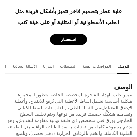
علبة عطر بتصميم فاخر تتميز بأشكال فريدة مثل
العلب الأسطوانية أو المثلثية أو على هيئة كتب
استفسار
الوصف
المواصفات الفنية
التطبيقات
المزايا
الأسئلة الشائعة
المن
الوصف
تتميز علب الهدايا الفاخرة المخصصة الخاصة بعطورنا بمجموعة
هيكلية أساسية تشمل أنماط الأغطية التي تُرفع للانفتاح، وأغطية
الإغلاق المغناطيسي القابلة للطي، والعلب ذات النمط الكتابي،
وتصاميم مُشكَّلة خصيصًا فريدة من نوعها. ويتم تغليف السطح
الخارجي بورق فني متخصص ذي طبقة نهائية مقاومة للخدوش، وهو
يدعم مجموعة كاملة من تقنيات ما بعد الطباعة الراقية مثل الطباعة
الملونة الكاملة، والختم بالرقائق الحرارية (ذهبي/فضي)، وتلميع