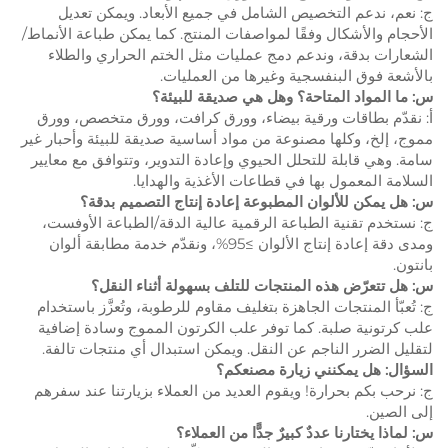
ج: نعم، ندعم التخصيص الشامل في جميع الأبعاد. ويمكن تعديل
الأحجام والأشكال وفقًا لمواصفات المنتج. كما يمكن طباعة الأنماط/
الشعارات بدقة، وندعم دمج عمليات مثل الختم الحراري والطلاء
بالأشعة فوق البنفسجية وغيرها من العمليات.
س: ما المواد المتاحة؟ وهل هي صديقة للبيئة؟
أ: نقدّم بطاقات ورقية بيضاء، وورق كرافت، وورق متخصص، وورق
مموج، إلخ، وكلها مصنوعة من مواد أساسية صديقة للبيئة وأحبار غير
سامة. وهي قابلة للتحلل الحيوي وإعادة التدوير، وتتوافق مع معايير
السلامة المعمول بها في قطاعات الأغذية والهدايا.
س: هل يمكن للألوان المطبوعة إعادة إنتاج التصميم بدقة؟
ج: نستخدم تقنية الطباعة الرقمية عالية الدقة/الطباعة الأوفست،
ومدى دقة إعادة إنتاج الألوان ≥95%، ونقدّم خدمة مطابقة ألوان
بانتون.
س: هل تتعرّض هذه المنتجات للتلف بسهولة أثناء النقل؟
ج: تُعبّأ المنتجات الجاهزة بتغليف مقاوم للرطوبة، وتُعزَّز باستخدام
علب كرتونية صلبة. كما توفر علب الكرتون المموج وسادة إضافية
لتقليل الضرر الناجم عن النقل. ويمكن استبدال أي منتجات تالفة.
السؤال: هل يمكنني زيارة مصنعكم؟
ج: نرحب بكم بحرارة! ويقوم العديد من العملاء بزيارتنا عند سفرهم
إلى الصين.
س: لماذا يختارنا عددٌ كبيرٌ جدًّا من العملاء؟