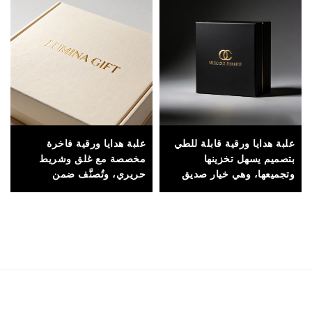
علبة هدايا ورقية قابلة للطي
علبة هدايا ورقية فاخرة
بتصميم يسهل تخزينها
مخصصة مع غلق وشريط
وتجميعها، وهي خيار صديق
حريري، وتُصنَّف ضمن
للبيئة لتغليف المنتجات في
التغليف الصلب الفاخر للهدايا
قنوات التجزئة
الخاصة بالزفاف والشوكولاتة
والحلويات وهدايا عيد الميلاد