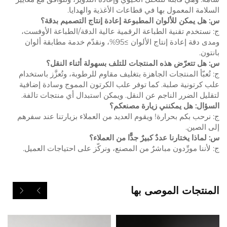
السلامة المعمول بها في قطاعات الأغذية والهدايا.
س: هل يمكن للألوان المطبوعة إعادة إنتاج التصميم بدقة؟
ج: نستخدم تقنية الطباعة الرقمية عالية الدقة/الطباعة الأوفست،
ومدى دقة إعادة إنتاج الألوان ≥95%، ونقدّم خدمة مطابقة ألوان
بانتون.
س: هل تتعرّض هذه المنتجات للتلف بسهولة أثناء النقل؟
ج: تُعبّأ المنتجات الجاهزة بتغليف مقاوم للرطوبة، وتُعزَّز باستخدام
علب كرتونية صلبة. كما توفر علب الكرتون المموج وسادة إضافية
لتقليل الضرر الناجم عن النقل. ويمكن استبدال أي منتجات تالفة.
السؤال: هل يمكنني زيارة مصنعكم؟
ج: نرحب بكم بحرارة! ويقوم العديد من العملاء بزيارتنا عند سفرهم
إلى الصين.
س: لماذا يختارنا عددٌ كبيرٌ جدًّا من العملاء؟
ج: لأننا مورِّدون مباشرٌ من المصنع، ونركّز على احتياجات العميل.
المنتجات الموصى بها