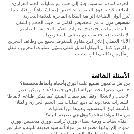
الجودة كمادة أساسية، جنبًا إلى جنب مع عمليات الختم الحراري/
الطلاء بالأشعة فوق البنفسجية/التنقير، إحساسًا دافئًا وراقيًا، بينما
تُبرز ألوان الطباعة الزاهية المكانة الفاخرة للعلامة التجارية.
تخصيص مرِن:
تدعم التخصيص الكامل من حيث الحجم والشكل
والنمط، مما يسمح بدمج شعارات العلامة التجارية والتصاميم
الإبداعية بدقة لتتناسب مع مختلف السيناريوهات.
الأداء العملي:
إغلاق آمن مقاوم للسقوط، يجمع بين وظائف التخزين
والعَرْض؛ كما أن الهيكل القابل للطي يسهّل عمليات التخزين والنقل،
ويقلّل من تكاليف اللوجستيات.
الأسئلة الشائعة
س: هل تدعمون تصنيع علب الورق بأحجام وأنماط مخصصة؟
ج: نعم، ندعم التخصيص الشامل في جميع الأبعاد. ويمكن تعديل
الأحجام والأشكال وفقًا لمواصفات المنتج. كما يمكن طباعة الأنماط/
الشعارات بدقة، وندعم دمج عمليات مثل الختم الحراري والطلاء
بالأشعة فوق البنفسجية وغيرها من العمليات.
س: ما المواد المتاحة؟ وهل هي صديقة للبيئة؟
أ: نقدّم بطاقات ورقية بيضاء، وورق كرافت، وورق متخصص، وورق
مموج، إلخ، وكلها مصنوعة من مواد أساسية صديقة للبيئة وأحبار غير
سامة. وهي قابلة للتحلل الحيوي وإعادة التدوير، وتتوافق مع معايير