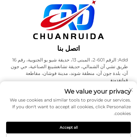
اتصل بنا
Add: الرقم 601-2، المبنى 13، حديقة شيو يو الجنوبية، رقم 16
طريق تشي آن الشمالي، حديقة تشانغشينغ الصناعية، حي جون
آن، بلدة جون آن، منطقة شوند، مدينة فوشان، مقاطعة
قوانغدونغ
هاتف:
+86-18320933590
We value your privacy
البريد الإلكتروني:
[email protected]
We use cookies and similar tools to provide our services.
If you don't want to accept all cookies, click Personalize
cookies.
حقوق الطبع والنشر © شركة فوشان تشوآنرويدا للتعبئة والتغليف
المحدودة. جميع الحقوق محفوظة -
سياسة الخصوصية
Accept all