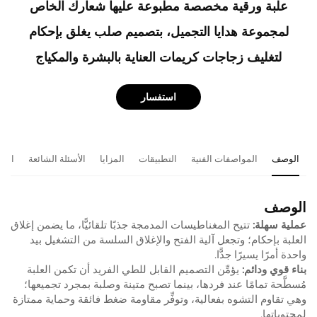
علبة ورقية مخصصة مطبوعة عليها شعارك الخاص
لمجموعة هدايا التجميل، بتصميم صلب يغلق بإحكام
لتغليف زجاجات كريمات العناية بالبشرة والمكياج
استفسار
الوصف
المواصفات الفنية
التطبيقات
المزايا
الأسئلة الشائعة
المن
الوصف
عملية سهلة:
تتيح المغناطيسات المدمجة جذبًا تلقائيًّا، ما يضمن إغلاق
العلبة بإحكام؛ وتجعل آلية الفتح والإغلاق السلسة من التشغيل بيد
واحدة أمرًا يسيرًا جدًّا.
بناء قوي ودائم:
يؤمِّن التصميم القابل للطي الفريد أن تكمن العلبة
مُسطَّحة تمامًا عند فردها، بينما تصبح متينة وصلبة بمجرد تجميعها؛
وهي تقاوم التشوه بفعالية، وتوفِّر مقاومة ضغط فائقة وحماية ممتازة
لمحتوياتها.