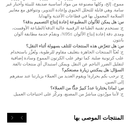
مموج، إلخ، وكلها مصنوعة من مواد أساسية صديقة للبيئة وأحبار غير
سامة. وهي قابلة للتحلل الحيوي وإعادة التدوير، وتتوافق مع معايير
السلامة المعمول بها في قطاعات الأغذية والهدايا.
س: هل يمكن للألوان المطبوعة إعادة إنتاج التصميم بدقة؟
ج: نستخدم تقنية الطباعة الرقمية عالية الدقة/الطباعة الأوفست،
ومدى دقة إعادة إنتاج الألوان ≥95%، ونقدّم خدمة مطابقة ألوان
بانتون.
س: هل تتعرّض هذه المنتجات للتلف بسهولة أثناء النقل؟
ج: تُعبّأ المنتجات الجاهزة بتغليف مقاوم للرطوبة، وتُعزَّز باستخدام
علب كرتونية صلبة. كما توفر علب الكرتون المموج وسادة إضافية
لتقليل الضرر الناجم عن النقل. ويمكن استبدال أي منتجات تالفة.
السؤال: هل يمكنني زيارة مصنعكم؟
ج: نرحب بكم بحرارة! ويقوم العديد من العملاء بزيارتنا عند سفرهم
إلى الصين.
س: لماذا يختارنا عددٌ كبيرٌ جدًّا من العملاء؟
ج: لأننا مورِّدون مباشرٌ من المصنع، ونركّز على احتياجات العميل.
المنتجات الموصى بها