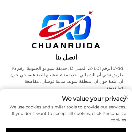
اتصل بنا
Add: الرقم 601-2، المبنى 13، حديقة شيو يو الجنوبية، رقم 16
طريق تشي آن الشمالي، حديقة تشانغشينغ الصناعية، حي جون
آن، بلدة جون آن، منطقة شوند، مدينة فوشان، مقاطعة
قوانغدونغ
هاتف:
+86-18320933590
We value your privacy
البريد الإلكتروني:
[email protected]
We use cookies and similar tools to provide our services.
If you don't want to accept all cookies, click Personalize
cookies.
حقوق الطبع والنشر © شركة فوشان تشوآنرويدا للتعبئة والتغليف