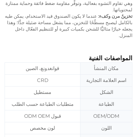
وهي تقاوم التشوه بفعالية، وتوفِّر مقاومة ضغط فائقة وحماية ممتازة
لمحتوياتها.
تخزينٌ مرن وكفء:
عندما لا يكون الصندوق قيد الاستخدام، يمكن طيه
بالكامل ليصبح مسطّحًا للتخزين، مما يشغل مساحة ضئيلة جدًّا؛ وهذا
يجعله خيارًا مثاليًّا للشحن بكميات كبيرة أو للتنظيم الفعّال داخل
المنزل.
المواصفات الفنية
مكان المنشأ
قوانغدونغ، الصين
اسم العلامة التجارية
CRD
الشكل
مستطيل
الطباعة
متطلبات الطباعة حسب الطلب
OEM/ODM
قبول ODM OEM
اللون
لون مخصص