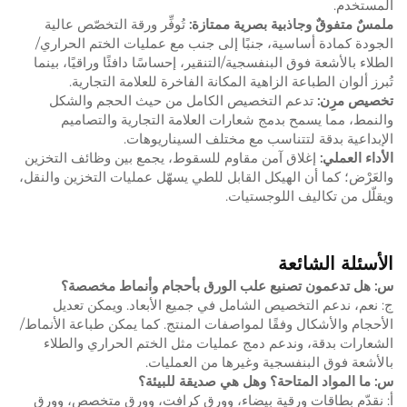
المستخدم.
ملمسٌ متفوقٌ وجاذبية بصرية ممتازة:
تُوفِّر ورقة التخصّص عالية
الجودة كمادة أساسية، جنبًا إلى جنب مع عمليات الختم الحراري/
الطلاء بالأشعة فوق البنفسجية/التنقير، إحساسًا دافئًا وراقيًا، بينما
تُبرز ألوان الطباعة الزاهية المكانة الفاخرة للعلامة التجارية.
تخصيص مرِن:
تدعم التخصيص الكامل من حيث الحجم والشكل
والنمط، مما يسمح بدمج شعارات العلامة التجارية والتصاميم
الإبداعية بدقة لتتناسب مع مختلف السيناريوهات.
الأداء العملي:
إغلاق آمن مقاوم للسقوط، يجمع بين وظائف التخزين
والعَرْض؛ كما أن الهيكل القابل للطي يسهّل عمليات التخزين والنقل،
ويقلّل من تكاليف اللوجستيات.
الأسئلة الشائعة
س: هل تدعمون تصنيع علب الورق بأحجام وأنماط مخصصة؟
ج: نعم، ندعم التخصيص الشامل في جميع الأبعاد. ويمكن تعديل
الأحجام والأشكال وفقًا لمواصفات المنتج. كما يمكن طباعة الأنماط/
الشعارات بدقة، وندعم دمج عمليات مثل الختم الحراري والطلاء
بالأشعة فوق البنفسجية وغيرها من العمليات.
س: ما المواد المتاحة؟ وهل هي صديقة للبيئة؟
أ: نقدّم بطاقات ورقية بيضاء، وورق كرافت، وورق متخصص، وورق