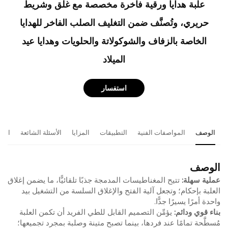
علبة هدايا ورقية فاخرة مخصصة مع غلق وشريط
حريري، وتُصنَّف ضمن التغليف الصلب الفاخر للهدايا
الخاصة بالزفاف والشوكولاتة والحلويات وهدايا عيد
الميلاد
استفسار
الوصف
المواصفات الفنية
التطبيقات
المزايا
الأسئلة الشائعة
المن
الوصف
عملية سهلة:
تتيح المغناطيسات المدمجة جذبًا تلقائيًّا، ما يضمن إغلاق
العلبة بإحكام؛ وتجعل آلية الفتح والإغلاق السلسة من التشغيل بيد
واحدة أمرًا يسيرًا جدًّا.
بناء قوي ودائم:
يؤمِّن التصميم القابل للطي الفريد أن تكمن العلبة
مُسطَّحة تمامًا عند فردها، بينما تصبح متينة وصلبة بمجرد تجميعها؛