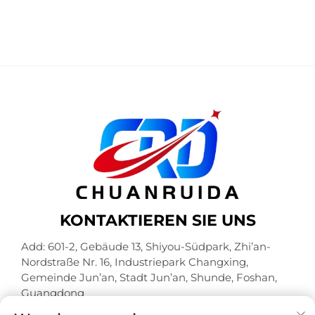
Einzelhandelspräsentation
Halsketten, Armbändern
von Schmuckartikeln
und Ringen als
besondere
Anlassgeschenke
KONTAKTIEREN SIE UNS
Add: 601-2, Gebäude 13, Shiyou-Südpark, Zhi’an-
Nordstraße Nr. 16, Industriepark Changxing,
Gemeinde Jun’an, Stadt Jun’an, Shunde, Foshan,
Guangdong
Tel.:
+86-18320933590