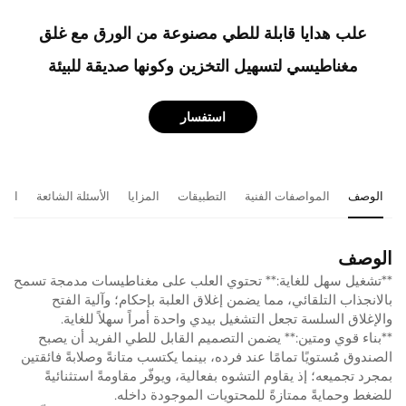
علب هدايا قابلة للطي مصنوعة من الورق مع غلق
مغناطيسي لتسهيل التخزين وكونها صديقة للبيئة
استفسار
الوصف
المواصفات الفنية
التطبيقات
المزايا
الأسئلة الشائعة
المن
الوصف
**تشغيل سهل للغاية:** تحتوي العلب على مغناطيسات مدمجة تسمح
بالانجذاب التلقائي، مما يضمن إغلاق العلبة بإحكام؛ وآلية الفتح
والإغلاق السلسة تجعل التشغيل بيدي واحدة أمراً سهلاً للغاية.
**بناء قوي ومتين:** يضمن التصميم القابل للطي الفريد أن يصبح
الصندوق مُستويًا تمامًا عند فرده، بينما يكتسب متانةً وصلابةً فائقتين
بمجرد تجميعه؛ إذ يقاوم التشوه بفعالية، ويوفّر مقاومةً استثنائيةً
للضغط وحمايةً ممتازةً للمحتويات الموجودة داخله.