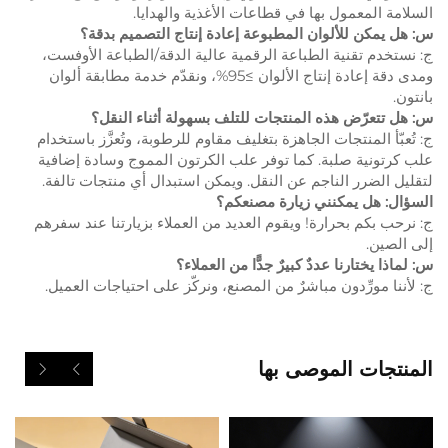
السلامة المعمول بها في قطاعات الأغذية والهدايا.
س: هل يمكن للألوان المطبوعة إعادة إنتاج التصميم بدقة؟
ج: نستخدم تقنية الطباعة الرقمية عالية الدقة/الطباعة الأوفست،
ومدى دقة إعادة إنتاج الألوان ≥95%، ونقدّم خدمة مطابقة ألوان
بانتون.
س: هل تتعرّض هذه المنتجات للتلف بسهولة أثناء النقل؟
ج: تُعبّأ المنتجات الجاهزة بتغليف مقاوم للرطوبة، وتُعزَّز باستخدام
علب كرتونية صلبة. كما توفر علب الكرتون المموج وسادة إضافية
لتقليل الضرر الناجم عن النقل. ويمكن استبدال أي منتجات تالفة.
السؤال: هل يمكنني زيارة مصنعكم؟
ج: نرحب بكم بحرارة! ويقوم العديد من العملاء بزيارتنا عند سفرهم
إلى الصين.
س: لماذا يختارنا عددٌ كبيرٌ جدًّا من العملاء؟
ج: لأننا مورِّدون مباشرٌ من المصنع، ونركّز على احتياجات العميل.
المنتجات الموصى بها