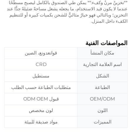
**تخزينٌ مرنٌ وكفء:** يمكن طي الصندوق بالكامل ليصبح مسطّحًا
عندما لا يكون قيد الاستخدام، ما يجعله يشغل مساحةً ضئيلةً جدًّا عند
التخزين؛ وبالتالي فهو خيارٌ مثاليٌّ للشحن بكميات كبيرة أو للتنظيم
الكفء داخل المنزل.
المواصفات الفنية
مكان المنشأ
قوانغدونغ، الصين
اسم العلامة التجارية
CRD
الشكل
مستطيل
الطباعة
متطلبات الطباعة حسب الطلب
OEM/ODM
قبول ODM OEM
اللون
لون مخصص
المميزات
مواد صديقة للبيئة