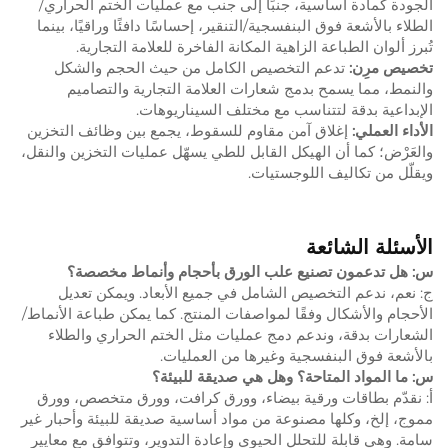
الجودة كمادة أساسية، جنبًا إلى جنب مع عمليات الختم الحراري/
الطلاء بالأشعة فوق البنفسجية/التنقير، إحساسًا دافئًا وراقيًا، بينما
تُبرز ألوان الطباعة الزاهية المكانة الفاخرة للعلامة التجارية.
تخصيص مرِن:
تدعم التخصيص الكامل من حيث الحجم والشكل
والنمط، مما يسمح بدمج شعارات العلامة التجارية والتصاميم
الإبداعية بدقة لتتناسب مع مختلف السيناريوهات.
الأداء العملي:
إغلاق آمن مقاوم للسقوط، يجمع بين وظائف التخزين
والعَرْض؛ كما أن الهيكل القابل للطي يسهّل عمليات التخزين والنقل،
ويقلّل من تكاليف اللوجستيات.
الأسئلة الشائعة
س: هل تدعمون تصنيع علب الورق بأحجام وأنماط مخصصة؟
ج: نعم، ندعم التخصيص الشامل في جميع الأبعاد. ويمكن تعديل
الأحجام والأشكال وفقًا لمواصفات المنتج. كما يمكن طباعة الأنماط/
الشعارات بدقة، وندعم دمج عمليات مثل الختم الحراري والطلاء
بالأشعة فوق البنفسجية وغيرها من العمليات.
س: ما المواد المتاحة؟ وهل هي صديقة للبيئة؟
أ: نقدّم بطاقات ورقية بيضاء، وورق كرافت، وورق متخصص، وورق
مموج، إلخ، وكلها مصنوعة من مواد أساسية صديقة للبيئة وأحبار غير
سامة. وهي قابلة للتحلل الحيوي وإعادة التدوير، وتتوافق مع معايير