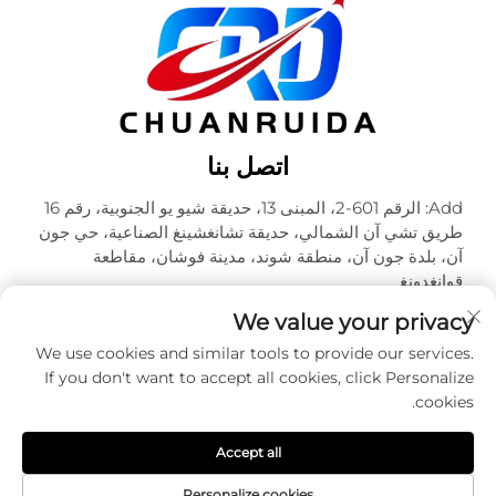
اتصل بنا
Add: الرقم 601-2، المبنى 13، حديقة شيو يو الجنوبية، رقم 16
طريق تشي آن الشمالي، حديقة تشانغشينغ الصناعية، حي جون
آن، بلدة جون آن، منطقة شوند، مدينة فوشان، مقاطعة
قوانغدونغ
هاتف:
+86-18320933590
We value your privacy
البريد الإلكتروني:
[email protected]
We use cookies and similar tools to provide our services.
If you don't want to accept all cookies, click Personalize
cookies.
حقوق الطبع والنشر © شركة فوشان تشوآنرويدا للتعبئة والتغليف
المحدودة. جميع الحقوق محفوظة -
سياسة الخصوصية
Accept all
Personalize cookies