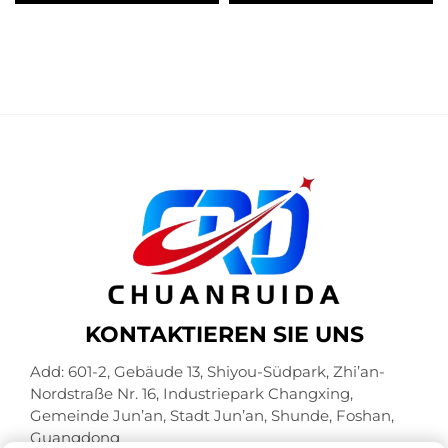
auf einer
wie Kosmetik,
samtbezogenen, steifen
Hautpflege oder Tee und
Box zur Stärkung der
Tasse
Markenidentität und für
Premium-Verpackung
KONTAKTIEREN SIE UNS
Add: 601-2, Gebäude 13, Shiyou-Südpark, Zhi’an-
Nordstraße Nr. 16, Industriepark Changxing,
Gemeinde Jun’an, Stadt Jun’an, Shunde, Foshan,
Guangdong