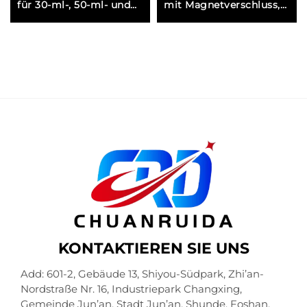
für 30-ml-, 50-ml- und
mit Magnetverschluss,
100-ml-Glasflaschen mit
samtartiger Oberfläche
Ihrem Markenlogo und
und Schleifenband für
individuellem Motiv
luxuriöse
Geschenkpräsentation
KONTAKTIEREN SIE UNS
Add: 601-2, Gebäude 13, Shiyou-Südpark, Zhi’an-
Nordstraße Nr. 16, Industriepark Changxing,
Gemeinde Jun’an, Stadt Jun’an, Shunde, Foshan,