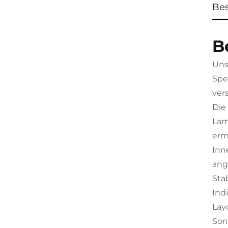
Be
B
Uns
Spe
ver
Die
Lam
erm
Inn
ang
Sta
Ind
Lay
Son