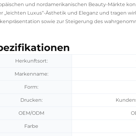
opäischen und nordamerikanischen Beauty-Märkte konzip
er „leichten Luxus“-Ästhetik und Eleganz und tragen w
kenpräsentation sowie zur Steigerung des wahrgenom
pezifikationen
Herkunftsort:
Markenname:
Form:
Drucken:
Kundens
OEM/ODM
O
Farbe