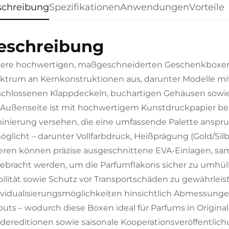
schreibung
Spezifikationen
Anwendungen
Vorteile
eschreibung
ere hochwertigen, maßgeschneiderten Geschenkboxen f
ktrum an Kernkonstruktionen aus, darunter Modelle m
schlossenen Klappdeckeln, buchartigen Gehäusen sowie e
 Außenseite ist mit hochwertigem Kunstdruckpapier be
inierung versehen, die eine umfassende Palette anspr
öglicht – darunter Vollfarbdruck, Heißprägung (Gold/Si
eren können präzise ausgeschnittene EVA-Einlagen, sa
ebracht werden, um die Parfumflakons sicher zu umhül
bilität sowie Schutz vor Transportschäden zu gewährlei
ividualisierungsmöglichkeiten hinsichtlich Abmessunge
outs – wodurch diese Boxen ideal für Parfums in Original
dereditionen sowie saisonale Kooperationsveröffentlich