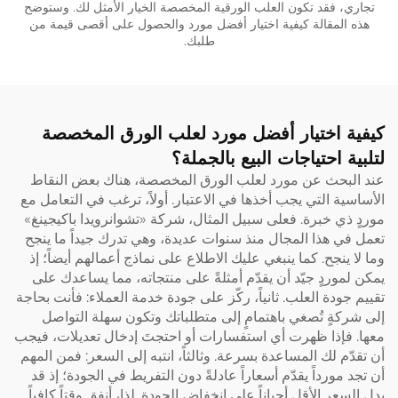
تجاري، فقد تكون العلب الورقية المخصصة الخيار الأمثل لك. وستوضح
هذه المقالة كيفية اختيار أفضل مورد والحصول على أقصى قيمة من
طلبك.
كيفية اختيار أفضل مورد لعلب الورق المخصصة
لتلبية احتياجات البيع بالجملة؟
عند البحث عن مورد لعلب الورق المخصصة، هناك بعض النقاط
الأساسية التي يجب أخذها في الاعتبار. أولاً، ترغب في التعامل مع
موردٍ ذي خبرة. فعلى سبيل المثال، شركة «تشوانرويدا باكيجينغ»
تعمل في هذا المجال منذ سنوات عديدة، وهي تدرك جيداً ما ينجح
وما لا ينجح. كما ينبغي عليك الاطلاع على نماذج أعمالهم أيضاً؛ إذ
يمكن لموردٍ جيّد أن يقدّم أمثلةً على منتجاته، مما يساعدك على
تقييم جودة العلب. ثانياً، ركّز على جودة خدمة العملاء: فأنت بحاجة
إلى شركةٍ تُصغي باهتمامٍ إلى متطلباتك وتكون سهلة التواصل
معها. فإذا ظهرت أي استفسارات أو احتجتَ إدخال تعديلات، فيجب
أن تقدّم لك المساعدة بسرعة. وثالثاً، انتبه إلى السعر: فمن المهم
أن تجد مورداً يقدّم أسعاراً عادلةً دون التفريط في الجودة؛ إذ قد
يدل السعر الأقل أحياناً على انخفاض الجودة. لذا، أنفق وقتاً كافياً