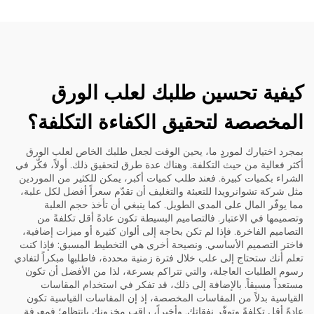
كيفية تحسين طلبك لعلب الورق
المخصصة لتحقيق الكفاءة التكلفة؟
بمجرد اختيارك لموردٍ ما، يحين الوقت لجعل طلبك الخاص لعلب الورق
أكثر فعالية من حيث التكلفة. وهناك عدة طرق لتحقيق ذلك. أولاً، فكّر في
الشراء بكميات كبيرة. فعند طلب كميات أكبر، يمكن للكثير من الموردين
مثل شركة تشوانرويدا للتعبئة والتغليف أن تقدّم سعراً أفضل لكل علبة،
مما يوفّر المال على المدى الطويل. كما ينبغي أن تأخذ حجم العلبة
وتصميمها في الاعتبار. فالتصاميم البسيطة تكون عادةً أقل تكلفةً من
التصاميم الفاخرة. فإذا لم تكن بحاجة إلى ألوان كثيرة أو ميزات إضافية،
فاختر التصميم الأساسي. ونصيحة أخرى هي التخطيط المسبق: فإذا كنت
تعلم أنك ستحتاج إلى علب خلال فترة زمنية محددة، فاطلبها مبكراً لتفادي
رسوم الطلبات العاجلة، والتي تتراكم بسرعة، لذا من الأفضل أن تكون
مستعداً مسبقاً. بالإضافة إلى ذلك، قد تفكر في استخدام المقاسات
القياسية بدلاً من المقاسات المخصصة، إذ إن المقاسات القياسية تكون
عادةً أقل تكلفةً وتوفّر نفقاتك. وأخيراً، راقب مخزونك بانتظام؛ فمعرفة