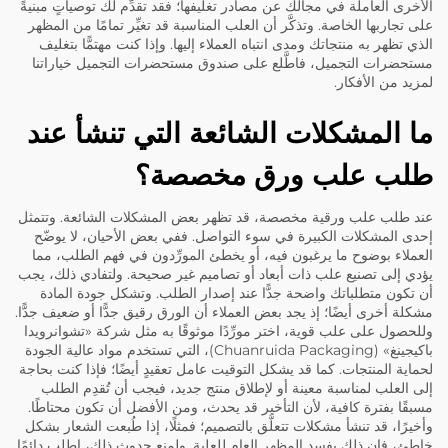
الأخرى العاملة في مجالك عن مصادر تغليفها؛ فقد تقدِّم لك توصياتٍ مبنيةً
على تجاربها الخاصة. وتذكَّر أن العلب المناسبة قد تغيِّر تمامًا من المظهر
الذي تظهر به منتجاتك ومدى انتباه العملاء إليها. وإذا كنت مهتمًّا بتغليف
مستحضرات التجميل، فاطَّلع على
صندوق مستحضرات التجميل
خياراتنا
لمزيد من الأفكار.
ما المشكلات الشائعة التي تنشأ عند
طلب علب ورق مخصصة؟
عند طلب علب ورقية مخصصة، قد تظهر بعض المشكلات الشائعة. وتتمثل
إحدى المشكلات الكبيرة في سوء التواصل. ففي بعض الأحيان، لا يوضّح
العملاء بوضوح ما يرغبون فيه، أو يخطئ المورِّدون في فهم الطلب، مما
يؤدي إلى تصنيع علب ذات أبعاد أو تصاميم غير صحيحة. ولتفادي ذلك، يجب
أن تكون متطلباتك واضحة جدًّا عند إصدار الطلب. وتشكل جودة المادة
مشكلة أخرى أيضًا؛ إذ يجد بعض العملاء أن الورق رقيق جدًّا أو ضعيف جدًّا.
وللحصول على علب قوية، اختر مورِّدًا موثوقًا به مثل شركة «تشوانرويدا
باكيجينغ» (Chuanruida Packaging)، التي تستخدم مواد عالية الجودة
لحماية المنتجات. كما قد يشكل التوقيت عامل تعقيدٍ أيضًا؛ فإذا كنت بحاجة
إلى العلب لمناسبة معينة أو لإطلاق منتج جديد، فيجب أن تُقدِم الطلب
مسبقًا بفترة كافية، لأن التأخير قد يحدث، ومن الأفضل أن تكون محتاطًا.
وأخيرًا، قد تنشأ مشكلات تتعلَّق بالتصميم؛ فمثلًا، إذا طُبعت الشعار بشكل
خاطئ، فإن ذلك يفسد المظهر العام للعلبة. ولمنع حدوث ذلك، اطلب دائمًا