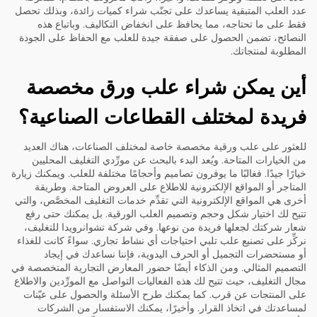
عدد العلب المتبقية يساعدك على تجنّب شراء كميات زائدة، وبذلك تحصل
فقط على ما تحتاجه، مما يحافظ على انخفاض التكاليف. وباتباع هذه
النصائح، تضمن الحصول على صفقة جيدة للعلب مع الحفاظ على الجودة
المطلوبة لمنتجاتك.
أين يمكن شراء علب ورق مخصصة
فريدة لمختلف القطاعات الصناعية؟
للعثور على علب ورقية مخصصة خاصة لمختلف الصناعات، هناك العديد
من الخيارات المتاحة. ويُعد البدء بالبحث عن مورِّدي التغليف المحليين
خيارًا جيدًا. فغالبًا ما يوفرون تصاميم وأحجامًا مختلفة للعلب. ويمكنك زيارة
المتاجر أو المواقع الإلكترونية للاطلاع على العروض المتاحة. وطريقة
أخرى هي المواقع الإلكترونية التي تقدِّم خدمات التغليف المخصَّص، والتي
تتيح لك اختيار شكل وحجم وتصميم العلب الورقية. بل يمكنك حتى رفع
شعار شركتك لجعلها فريدة من نوعها. وفي شركة تشوانرويدا للتغليف،
نركِّز على تصنيع علب تلبي احتياجات أي نشاط تجاري. سواءً كانت للغذاء
أو مستحضرات التجميل أو الحرف اليدوية، فإننا نساعدك في إيجاد
التصميم المثالي. ومن الذكاء أيضًا حضور المعارض التجارية المتخصصة في
مجال التغليف، حيث تتيح لك هذه الفعاليات التواصل مع المورِّدين والاطلاع
على المنتجات عن قرب. كما يمكنك طرح الأسئلة والحصول على عيّنات
لمساعدتك في اتخاذ القرار. وأخيرًا، يمكنك الاستفسار من الشركات