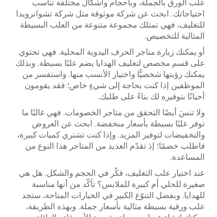
علب الورق بالجملة، وبأحجام وأشكال مختلفة تناسب
احتياجاتك. ابحث عن شركة موثوقة مثل شركة تشوانرويدا
للتغليف، فهي تمتلك مجموعة متنوعة من العلب البسيطة
المثالية للتخصيص.
أو يمكنك زيارة متاجر الحرف اليدوية المحلية. فهي تحتوي
على قسم مخصص لتغليف الهدايا يضم علبًا بسيطة. وبذلك
يمكنك رؤيتها شخصيًّا واختيار الأنسب منها. واستفسر من
الموظفين إذا كنت بحاجة إلى شيءٍ خاص؛ فقد يقومون
أحيانًا بتوفيره لك بناءً على طلبك.
ولا تنسَ أيضًا التحقق من متاجر الخصومات. فهي غالبًا ما
توفر علبًا بسيطة بأسعار منخفضة. ابحث عن العروض
والتخفيضات لتوفير المزيد. وإذا كنت تشتري كميات كبيرة،
فاطلب خصمًا؛ إذ تقدّم العديد من المتاجر هذا النوع من
المساعدة.
عند اختيار علب التغليف، فكّر في الحجم والشكل. هل هي
صغيرة للحلي أم كبيرة للملابس؟ تأكّد من أنها مناسبة
للهدايا. وبفضل التنوّع الكبير في الخيارات المتاحة، ستجد
علب ورقية بسيطة مثالية بأسعار جملة. وبهذه الطريقة،