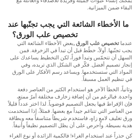
يمكنك إنشاء عبوات جميلة وفريدة للأصدقاء والعائلة مع
البقاء ضمن الميزانية.
ما الأخطاء الشائعة التي يجب تجنّبها عند
تخصيص علب الورق؟
عندما
تخصيص علب الورق
,
بعض الأخطاء الشائعة التي
يجب تجنّبها. أولاً، خطّط قبل أن تبدأ في الزخرفة. فمن
السهل أن تتحمّس وتبدأ فوراً، لكن التخطيط يساعدك على
إنجاز تصميمٍ أفضل. فكّر في الشكل الذي تريده، وفي
المواد التي ستستخدمها. ويساعد رسم الأفكار على الورق
في تنظيم العمل مسبقاً.
وثانياً، الخطأ الآخر هو استخدام الكثير من العناصر دفعة
واحدة. فبالرغم من أن إضافة زخارف مختلفة أمرٌ ممتع،
فإن الإفراط فيها يجعل التصميم فوضوياً. لذا اختر عدداً قليلاً
من العناصر التي تتناغم جيداً مع بعضها. فمثلاً، إذا استخدمت
ورق تغليف لامعٍ زاهٍ، فاستخدم شريطاً متناسقاً معه وبطاقة
هدية بسيطة. واحرص على أن يظل التصميم نظيفاً وأنيقاً.
كن حذراً عند استخدام الغراء! فالكمية الزائدة أو نوع الغراء