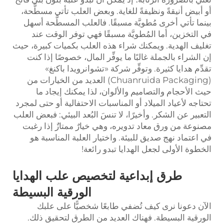
أو أبيض أنيقةً ونظيفةً للغاية. وبعض العلب تأتي مسطَّحة،
بينما تأتي أخرى مُطويَّة مسبقًا. فالعلب المسطَّحة أسهل
في التخزين، أما المُطويَّة مسبقًا فهي توفر الوقت عند
تغليف الهدية. ويمكنك شراء هذه العلب بكميات كبيرة، حيث
إن الشراء بالجملة غالبًا ما يوفِّر المال، خصوصًا إذا كنت
تقدِّم هدايا كثيرة. وتوفِّر شركة «تشوانرويدا باكنغ»
(Chuanruida Packaging) العديد من الخيارات من
حيث الأحجام والتصاميم والألوان، لذا يمكنك إيجاد ما
تحتاجه لأعياد الميلاد أو المناسبات الاحتفالية أو حتى لمجرد
التعبير عن الشكر. وأخيرًا، لا تنسَ البُعد البيئي: فبعض العلب
مصنوعة من ورق معاد تدويره، وهي خيارٌ ممتازٌ إذا رغبت
في اعتماد نهج صديق للبيئة. واختيار العلبة المناسبة هو
الخطوة الأولى لجعل الهدايا تبدو رائعة!
طرق إبداعية لتخصيص علب الهدايا
الورقية البسيطة
الآن دعونا نرى كيف تُضفي طابعًا شخصيًّا على علبك
الورقية البسيطة. فهناك العديد من الطرق لتحقيق ذلك.