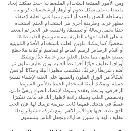
ومن الأمور الممتعة استخدام الملصقات؛ حيث يمكنك إيجاد
ملصقات على شكل نجوم أو أزهار أو شخصيات كرتونية،
وببساطة التصق واحدة أو اثنتين منها على العلبة لإضفاء
مظهرٍ فريد. وطريقة أخرى هي استخدام الختم: استخدم
ختمًا يحمل رسالةً أو تصميمًا، واغمسه في الحبر ثم اضغط
به على العلبة؛ فهذه الطريقة ممتعة وتمنح العلبة طابعًا
شخصيًّا. كما يمكنك تلوين العلب باستخدام الأقلام التلوينية
أو أقلام الرصاص لرسم أنماطٍ أو تصاميمَ أو كتابة ملاحظةٍ
لطيفةٍ عليها، مما يجعل العلبة تبدو خاصةً جدًّا. وتشكل
أوراق التغليف خيارًا آخر؛ غطِّ العلبة بورق تغليف ملون ثم
أضف شريطًا زخرفيًّا، فتكتسب مظهرًا أنيقًا وجذّابًا. أو قصّ
أشكالًا من الورق الملون والصقها على العلبة لإضفاء لمسةٍ
جميلة. ويمكنك أيضًا استخدام الخيط بدلاً من الشريط
الزخرفي، وربطه بعقدة بسيطة لإعطاء انطباعٍ ريفيٍّ دافئ.
وتخصيص العلب وسيلة رائعة لإظهار أنك قد بذلتَ تفكيرًا
عميقًا في هديتك. فمهما كانت طريقة تزيينك لها، فإن الحب
الذي تضعه فيها هو الأمر الأهم. ومع شركة «تشوانرويدا»
لتغليف الهدايا، ستبرز هداياك وتجعل الناس يبتسمون!