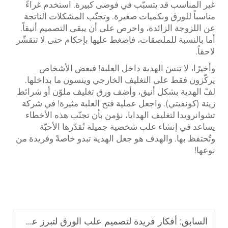
غير المناسب قد يتسبّب في فوضى كبيرة. استخدم غراءً
مناسباً للورق وبكميات صغيرة. وتجنّب المشكلات الناتجة
عن اللزوجة الزائدة، واحرص على أن يبقى التصميم أنيقاً.
أما بالنسبة للملصقات، فاضغط عليها بإحكام حتى لا تتقشّر
لاحقاً.
وأخيرًا، لا تنسَ الهدية داخل العلبة! فبعض الأشخاص
يركّزون فقط على التغليف الخارجي وينسون ما بداخلها.
لفّ الهدية بشكل أنيق، وأضف ورق تغليف ملوّن أو شرائط
زينة (كونفيتي). واجعل عملية فتح العلبة مثيرة! في شركة
تشوانرويدا لتغليف الهدايا، نؤمن بأن تجنّب هذه الأخطاء
يساعد في إنشاء علب شخصية جميلة تُقدّرها الأحبّة
وتُحتفظ بها. والهدف هو جعل الهدية تبدو خاصةً وفريدة من
نوعها!
السابق:
أفكار فريدة لتصميم علب الورق لتبرز عن غيرها