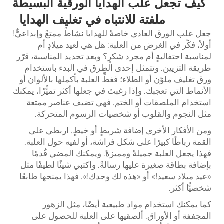
كيف تجعل علب الهدايا الورقية البسيطة
ملفتة للانتباه في تغليف الهدايا
جعل علب الورق العادي خاصةً للهدايا نشاطٌ ممتعٌ وإبداعيٌّ!
أولاً، فكّر في الغرض من العلبة: هل هي لعيد ميلادٍ أم
لمناسبة احتفاليةٍ أم مجرد شكرٍ؟ وبعد تحديد المناسبة، قرّر
طريقة التزيين. وتتمثل إحدى الطرق في البدء باستخدام
ورق تغليف ملوّن أو الطلاء؛ فغطِّ العلبة بأكملها بالألوان أو
الأنماط التي تعجبك. وإذا رغبتَ في جعلها أكثر تميُّزًا، يمكنك
استخدام الملصقات أو الختم. فهي تضيف عناصر ممتعة
مثل النجوم والقلوب أو شخصيات الرسوم المتحركة.
ومن الأفكار الأخرى إضافة شريطٍ أو خيطٍ. اربطي على
القمة رباطًا كبيرًا على شكل فراشة، أو لفيه حول العلبة.
فهذا يجعل العلبة جميلةً ومميزةً. ويمكنك المضي قُدمًا
بإضافة بطاقة صغيرة عليها رسالةٌ. واكتبي شيئًا لطيفًا مثل
«عيد ميلاد سعيد!» أو «هذه لك وحدك!». فهذا يمنحها طابعًا
شخصيًّا أكثر.
كما يمكنك استخدام مواد طبيعية أيضًا، مثل الزهور
المجففة أو الأوراق. ألصقيها على العلبة للحصول على