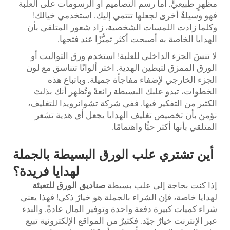
مظهرٍ طبيعيٍّ. أما رسم التصاميم أو الرسومات على العلبة
فهو وسيلةٌ أخرى لجعلها تنتمي إليك. استخدمي خيالك!
وكلما زادت اللمسات الشخصية، زاد شعور المتلقي بأن
الهدايا الخاصة به أصبحت أكثر تميُّزًا عند فتحها.
لا تنسَ الجزء الداخلي للعلبة! استخدم ورق التواليت أو
الورق الممزق لتبطين الهدية. اختر ألوانًا تتناسق مع لون
الجزء الخارجي لإضفاء مفاجأة جميلة. وباتباع هذه
الخطوات، تبدو علبك البسيطة رائعةً وتُظهر أنك بذلتَ
الكثير من التفكير فيها. ففي شركة تشوانرويدا للتغليف،
نؤمن بأن تخصيص تغليف الهدايا يجعل أي هدية تشعر
المتلقي بأنها أكثر حبًّا واهتمامًا.
أين تشتري علب الورق البسيطة بالجملة
لهدايا فريدة؟
إذا كنت بحاجة إلى علب بسيطة
صناديق الورق للتعبئة
لهدايا خاصة، فإن الشراء بالجملة هو خيارٌ ذكي! فهذا يعني
شراء كميات كبيرة دفعة واحدة وتوفير المال عادةً. والبدء
عبر الإنترنت خيارٌ جيّد. فكثيرٌ من المواقع الإلكترونية تبيع