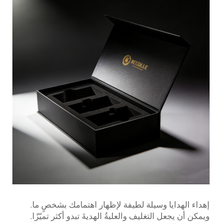
إهداء الهدايا وسيلة لطيفة لإظهار اهتمامك بشخصٍ ما.
ويمكن أن يجعل التغليف والعلبةُ الهديةَ تبدو أكثر تميّزًا.