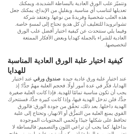
وتتميّز علب الورق العادية بالبساطة الشديدة، ويمكنك
تعديلها لتناسب أي مناسبة. وبقليلٍ من الإبداع، يمكنك جعل
هذه العلب شخصيةً وفريدةً من نوعها. وتعتقد شركة
تشوانرويدا للتغليف أن كل هديةٍ تحتاج إلى لمسةٍ خاصة.
وفيما يلي سنتحدث عن كيفية اختيار أفضل علب الورق
العادية للشراء بالجملة كهدايا وبعض الأفكار الممتعة
لتخصيصها.
كيفية اختيار علبة الورق العادية المناسبة
للهدايا
عند اختيار علبة ورق عادية جيدة
صندوق ورقي
عند اختيار
الهدايا، فكّر في عدة أمور أولًا. فحجم العلبة مهمٌ جدًّا؛ إذ
يجب أن تكون مناسبة تمامًا للهدية. فإذا كانت العلبة صغيرة
جدًّا، فلن تدخل الهدية فيها، وإذا كانت كبيرة جدًّا، فستتحرك
الهدية داخلها. بعد ذلك، تحقَّق من جودة الورق: فالورق
القوي يمنع العلبة من التمزُّق أو الانهيار، وتحتاج إلى علبة
تحافظ على شكلها جيدًا وتُحمي المحتويات الموجودة
بداخلها. كما يجب أن تراعي اللون والتصميم: فالبساطة لا
تعني بالضرورة الرتابة؛ إذ يمكن أن تبدو علبة بلون بني فاتح