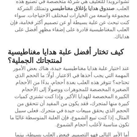
تشوآنرويدا للتغليف هي شركة متخصصة في تصنيع هذه
العلب.
صندوق هدايا بإغلاق مغناطيسي
وتمتلك الشركة
مجموعة واسعة من الخيارات لمختلف الاحتياجات. سواء
كنت تبحث عن علبة بسيطة أو عن تصميم أكثر فخامة، فإن
العلب المغناطيسية قادرة على إضفاء مظهرٍ أفضل على
هداياك.
كيف تختار أفضل علبة هدايا مغناطيسية
لمنتجاتك الجملية؟
عند اختيار علبة هدايا مغناطيسية جيدة، هناك بعض الأمور
المهمة التي يجب أخذها في الاعتبار. أولًا: ما الحجم الذي
تحتاجه؟ تتوفر هذه العلب بعدة أحجام، بدءًا من الأحجام
الصغيرة المخصصة للمجوهرات ووصولًا إلى الأحجام
الكبيرة المخصصة للهدايا الأكبر. وإذا كنت تشتري كميات
كبيرة منها لمتجرك، فقد يكون من المفيد أن تتحقق من
الحجم الذي يحقق مبيعات جيدة في متجرك. فعلى سبيل
المثال، إذا كنت تبيع الشموع، فإن العلبة المتوسطة غالبًا ما
تكون مناسبة لأغلب أحجام الشموع.
أما الأمر التالي فهو التصميم. فبعض العلب بسيطة، بينما