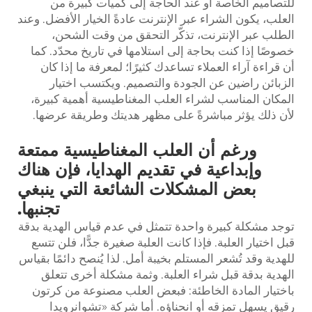
للتصاميم الخاصة أو عند الحاجة إلى كميات كبيرة من
العلب، يكون الشراء عبر الإنترنت عادةً الخيار الأفضل. وعند
الطلب عبر الإنترنت، تذكّر التحقق من وقت الشحن،
خصوصًا إذا كنت بحاجة إلى استلامها في تاريخ محدّد. كما
أن قراءة آراء العملاء تساعدك كثيرًا؛ لمعرفة ما إذا كان
الزبائن راضين عن الجودة والتصميم. ويكتسب اختيار
المكان المناسب لشراء العلب المغناطيسية أهمية كبيرة،
لأن ذلك يؤثر مباشرةً على مظهر هديتك وطريقة عرضها.
ورغم أن العلب المغناطيسية ممتعة
وإبداعية في تقديم الهدايا، فإن هناك
بعض المشكلات الشائعة التي ينبغي
تجنبها.
توجد مشكلة كبيرة واحدة تتمثل في عدم قياس الهدية بدقة
قبل اختيار العلبة. فإذا كانت العلبة صغيرة جدًّا، فلن تتسع
للهدية وقد تُشعر المستلم بخيبة أمل. لذا يُنصح دائمًا بقياس
الهدية بدقة قبل شراء العلبة. وثمة مشكلة أخرى تتعلق
باختيار المادة الخاطئة: فبعض العلب مصنوعة من كرتون
رقيق يسهل تمزقه أو انحناؤه. أما شركة «تشوانرويدا