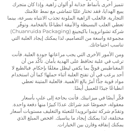
تتميز أخرى بأنماط جذابة أو ألوان زاهية. وإذا كان متجرك
يبيع الهدايا، فقد تختار علبًا تتماشى مع نمط علامتك
التجارية. فالعلب الزاهية الملونة تجذب الانتباه بسرعة، بينما
تعطي العلب البسيطة والأنيقة انطباعًا بالفخامة. وتوفّر
شركة تشوانرويدا باكيجينغ (Chuanruida Packaging)
مجموعة واسعة من التصاميم، لذا يمكنك إيجاد العلبة التي
تناسب احتياجاتك.
ومن الأمور الأخرى التي يجب مراعاتها جودة العلبة. فأنت
ترغب في علبة تحافظ على الهدية بأمان. تأكَّد من أن
المغناطيس قويٌّ بما يكفي ليظل مغلقًا بإحكام. فبالطبع لا
أحد يرغب في أن تفتح العلبة أثناء حملها! كما أن استخدام
مواد قوية جدًّا أمرٌ بالغ الأهمية. فالعلبة المتينة تعطي
انطباعًا جيدًا للعميل أيضًا.
فكّر أيضًا في ميزانيتك. فأنت بحاجة إلى علبٍ بأسعار
معقولة، خصوصًا عند شرائك عددًا كبيرًا منها دفعة واحدة.
وتقدّم شركة تشوانرويدا للتعبئة والتغليف مستويات أسعار
مختلفة، لذا يمكنك إيجاد ما يناسبك. افحص المبلغ الذي
يمكنك إنفاقه وقارن بين الخيارات.