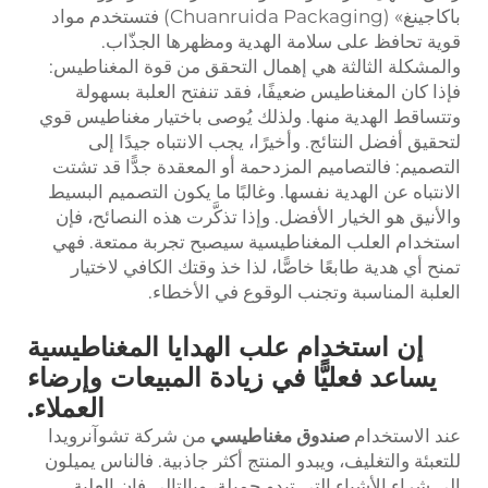
باكاجينغ» (Chuanruida Packaging) فتستخدم مواد
قوية تحافظ على سلامة الهدية ومظهرها الجذّاب.
والمشكلة الثالثة هي إهمال التحقق من قوة المغناطيس:
فإذا كان المغناطيس ضعيفًا، فقد تنفتح العلبة بسهولة
وتتساقط الهدية منها. ولذلك يُوصى باختيار مغناطيس قوي
لتحقيق أفضل النتائج. وأخيرًا، يجب الانتباه جيدًا إلى
التصميم: فالتصاميم المزدحمة أو المعقدة جدًّا قد تشتت
الانتباه عن الهدية نفسها. وغالبًا ما يكون التصميم البسيط
والأنيق هو الخيار الأفضل. وإذا تذكَّرت هذه النصائح، فإن
استخدام العلب المغناطيسية سيصبح تجربة ممتعة. فهي
تمنح أي هدية طابعًا خاصًّا، لذا خذ وقتك الكافي لاختيار
العلبة المناسبة وتجنب الوقوع في الأخطاء.
إن استخدام علب الهدايا المغناطيسية
يساعد فعليًّا في زيادة المبيعات وإرضاء
العملاء.
عند الاستخدام
صندوق مغناطيسي
من شركة تشوآنرويدا
للتعبئة والتغليف، ويبدو المنتج أكثر جاذبية. فالناس يميلون
إلى شراء الأشياء التي تبدو جميلة، وبالتالي فإن العلبة