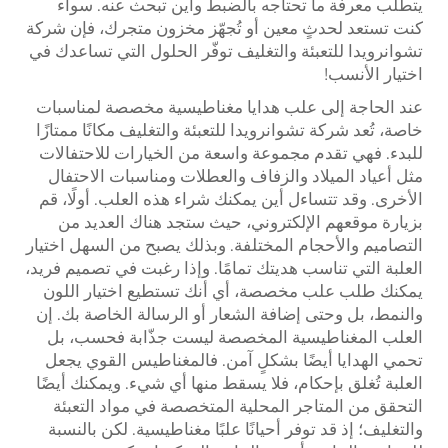
يتطلب معرفة ما تحتاجه بالضبط وأين تبحث عنه. سواء
كنت تستعد لحدثٍ معين أو تُجهّز مخزون متجرك، فإن شركة
تشوانرويدا للتعبئة والتغليف توفّر الحلول التي تساعدك في
اختيار الأنسب!
عند الحاجة إلى علب هدايا مغناطيسية مخصصة لمناسبات
خاصة، تُعد شركة تشوانرويدا للتعبئة والتغليف مكانًا ممتازًا
للبدء. فهي تقدم مجموعة واسعة من الخيارات للاحتفالات
مثل أعياد الميلاد والزفاف والعطلات ومناسبات الاحتفال
الأخرى. وقد تتساءل أين يمكنك شراء هذه العلب. أولًا، قم
بزيارة موقعهم الإلكتروني، حيث ستجد هناك العديد من
التصاميم والأحجام المختلفة. وبذلك يصبح من السهل اختيار
العلبة التي تناسب هديتك تمامًا. وإذا رغبت في تصميم فريد،
يمكنك طلب علب مخصصة، أي أنك تستطيع اختيار اللون
والنمط، بل وحتى إضافة الشعار أو الرسالة الخاصة بك. إن
العلب المغناطيسية المخصصة ليست جذّابة فحسب، بل
تحمي الهدايا أيضًا بشكلٍ آمن. فالمغناطيس القوي يجعل
العلبة تُغلق بإحكام، فلا يسقط منها أي شيء. ويمكنك أيضًا
التحقق من المتاجر المحلية المتخصصة في مواد التعبئة
والتغليف؛ إذ قد توفر أحيانًا علبًا مغناطيسية. لكن بالنسبة