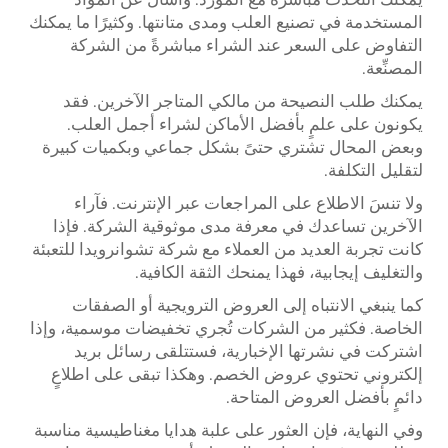
المستخدمة في تصنيع العلب ومدى متانتها. وكثيرًا ما يمكنك
التفاوض على السعر عند الشراء مباشرةً من الشركة
المصنِّعة.
يمكنك طلب النصيحة من مالكي المتاجر الآخرين. فقد
يكونون على علمٍ بأفضل الأماكن لشراء أجمل العلب.
وبعض المحال تشتري حتىً بشكل جماعي وبكميات كبيرة
لتقليل التكلفة.
ولا تنسَ الاطلاع على المراجعات عبر الإنترنت. فآراء
الآخرين تساعدك في معرفة مدى موثوقية الشركة. فإذا
كانت تجربة العديد من العملاء مع شركة تشوانرويدا للتعبئة
والتغليف إيجابية، فهذا يمنحك الثقة الكافية.
كما ينبغي الانتباه إلى العروض الترويجية أو الصفقات
الخاصة. فكثير من الشركات تُجري تخفيضات موسمية، وإذا
اشتركت في نشرتها الإخبارية، فستتلقى رسائل بريد
إلكتروني تحتوي عروض الخصم. وهكذا تبقى على اطلاعٍ
دائمٍ بأفضل العروض المتاحة.
وفي النهاية، فإن العثور على علبة هدايا مغناطيسية مناسبة