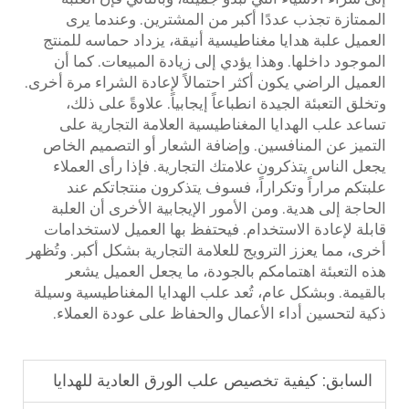
الممتازة تجذب عددًا أكبر من المشترين. وعندما يرى
العميل علبة هدايا مغناطيسية أنيقة، يزداد حماسه للمنتج
الموجود داخلها. وهذا يؤدي إلى زيادة المبيعات. كما أن
العميل الراضي يكون أكثر احتمالاً لإعادة الشراء مرة أخرى.
وتخلق التعبئة الجيدة انطباعاً إيجابياً. علاوةً على ذلك،
تساعد علب الهدايا المغناطيسية العلامة التجارية على
التميز عن المنافسين. وإضافة الشعار أو التصميم الخاص
يجعل الناس يتذكرون علامتك التجارية. فإذا رأى العملاء
علبتكم مراراً وتكراراً، فسوف يتذكرون منتجاتكم عند
الحاجة إلى هدية. ومن الأمور الإيجابية الأخرى أن العلبة
قابلة لإعادة الاستخدام. فيحتفظ بها العميل لاستخدامات
أخرى، مما يعزز الترويج للعلامة التجارية بشكل أكبر. وتُظهر
هذه التعبئة اهتمامكم بالجودة، ما يجعل العميل يشعر
بالقيمة. وبشكل عام، تُعد علب الهدايا المغناطيسية وسيلة
ذكية لتحسين أداء الأعمال والحفاظ على عودة العملاء.
السابق:
كيفية تخصيص علب الورق العادية للهدايا