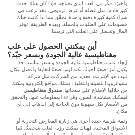
وأخيرًا، فكّر في العدد الذي تحتاجه. فإذا كان هناك حدث
كبير قادم، مثل عطلة أو عرض ترويجي، فقد ترغب في
شراء كمية كبيرة دفعة واحدة. تحقّق مما إذا كانت هناك
خصومات على الطلبات بالجملة. وبهذه الطريقة، توفر
المال وتحصل على العلب التي تريدها.
أين يمكنني الحصول على علب
مغناطيسية عالية الجودة وبسعر جيّد؟
إيجاد علب مغناطيسية عالية الجودة وبسعر مناسب قد
يكون أمرًا صعبًا أحيانًا، لكنه ليس صعبًا للغاية! وأفضل مكان
للبدء هو الإنترنت. فعديد من الشركات مثل شركة
تشوانرويدا للتعبئة والتغليف تمتلك مواقع إلكترونية يمكنك
من خلالها الاطلاع على منتجاتها.
صندوق مغناطيسي
فيمكنك مشاهدة الصور، وقراءة المعلومات عنها، والتحقق
من الأسعار بكل سهولة دون الحاجة إلى الذهاب إلى أي
مكان.
وثمة طريقة جيدة أخرى هي زيارة المعارض التجارية أو
الأسواق المحلية. فهناك يمكنك رؤية العلب شخصيًّا، كما
يمكنك التحدّث مباشرةً مع المورِّد. واسأل عن المواد