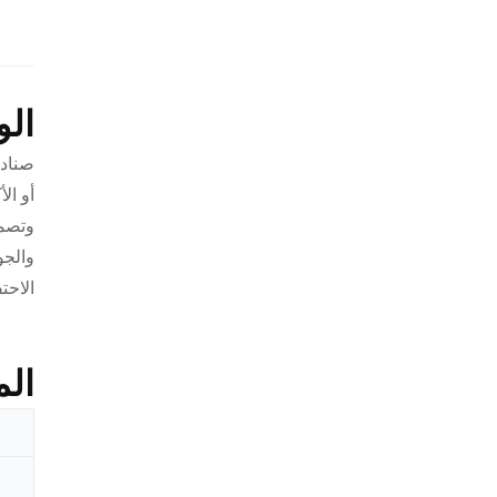
ال
صنادي
أو ال
وتصمي
والجو
الاحت
الم