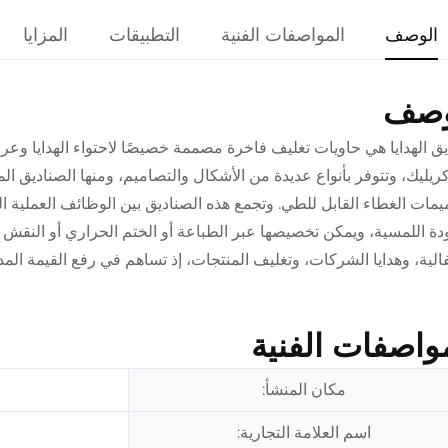
الوصف
المواصفات الفنية
التطبيقات
المزايا
وصف
ق الهدايا هي حاويات تغليف فاخرة مصممة خصيصًا لاحتواء الهدايا وعرضه
أكريليك، وتتوفر بأنواع عديدة من الأشكال والتصاميم، ومنها الصناديق ال
مات الغطاء القابل للطي. وتجمع هذه الصناديق بين الوظائف العملية الم
دة اللمسية، ويمكن تخصيصها عبر الطباعة أو الختم الحراري أو النقش ا
فالية، وهدايا الشركات، وتغليف المنتجات، إذ تساهم في رفع القيمة المدر
واصفات الفنية
مكان المنشأ:
اسم العلامة التجارية: