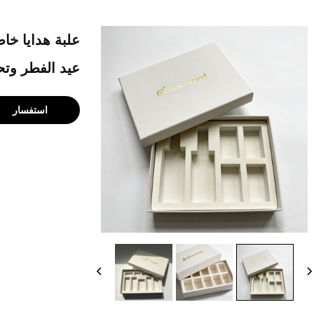
علبة هدايا خاص
عيد الفطر وتح
استفسار