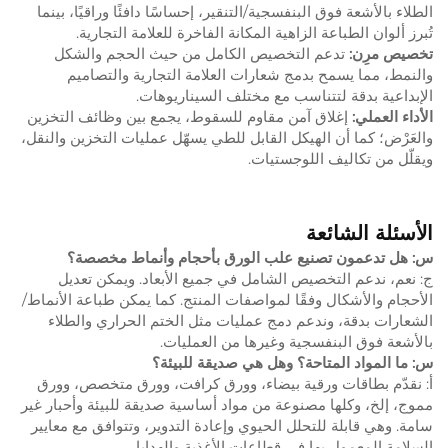
الطلاء بالأشعة فوق البنفسجية/التنقير، إحساسًا دافئًا وراقيًا، بينما
تُبرز ألوان الطباعة الزاهية المكانة الفاخرة للعلامة التجارية.
تخصيص مرِن:
تدعم التخصيص الكامل من حيث الحجم والشكل
والنمط، مما يسمح بدمج شعارات العلامة التجارية والتصاميم
الإبداعية بدقة لتتناسب مع مختلف السيناريوهات.
الأداء العملي:
إغلاق آمن مقاوم للسقوط، يجمع بين وظائف التخزين
والعَرْض؛ كما أن الهيكل القابل للطي يسهّل عمليات التخزين والنقل،
ويقلّل من تكاليف اللوجستيات.
الأسئلة الشائعة
س: هل تدعمون تصنيع علب الورق بأحجام وأنماط مخصصة؟
ج: نعم، ندعم التخصيص الشامل في جميع الأبعاد. ويمكن تعديل
الأحجام والأشكال وفقًا لمواصفات المنتج. كما يمكن طباعة الأنماط/
الشعارات بدقة، وندعم دمج عمليات مثل الختم الحراري والطلاء
بالأشعة فوق البنفسجية وغيرها من العمليات.
س: ما المواد المتاحة؟ وهل هي صديقة للبيئة؟
أ: نقدّم بطاقات ورقية بيضاء، وورق كرافت، وورق متخصص، وورق
مموج، إلخ، وكلها مصنوعة من مواد أساسية صديقة للبيئة وأحبار غير
سامة. وهي قابلة للتحلل الحيوي وإعادة التدوير، وتتوافق مع معايير
السلامة المعمول بها في قطاعات الأغذية والهدايا.