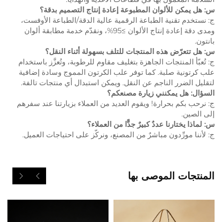
س: هل يمكن للألوان المطبوعة إعادة إنتاج التصميم بدقة؟
ج: نستخدم تقنية الطباعة الرقمية عالية الدقة/الطباعة الأوفست،
ومدى دقة إعادة إنتاج الألوان ≥95%، ونقدّم خدمة مطابقة ألوان
بانتون.
س: هل تتعرّض هذه المنتجات للتلف بسهولة أثناء النقل؟
ج: تُعبّأ المنتجات الجاهزة بتغليف مقاوم للرطوبة، وتُعزَّز باستخدام
علب كرتونية صلبة. كما توفر علب الكرتون المموج وسادة إضافية
لتقليل الضرر الناجم عن النقل. ويمكن استبدال أي منتجات تالفة.
السؤال: هل يمكنني زيارة مصنعكم؟
ج: نرحب بكم بحرارة! ويقوم العديد من العملاء بزيارتنا عند سفرهم
إلى الصين.
س: لماذا يختارنا عددٌ كبيرٌ جدًّا من العملاء؟
ج: لأننا مورِّدون مباشرٌ من المصنع، ونركّز على احتياجات العميل.
المنتجات الموصى بها