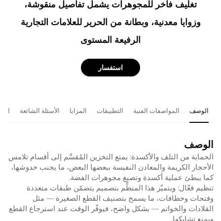
تغليف فاخر للمجوهرات يشمل تفاصيل منقوشة،
وزوايا معدنية، وبطانة من الحرير للعلامات التجارية
الرفيعة المستوى
استفسار
الوصف
المواصفات الفنية
التطبيقات
المزايا
الأسئلة الشائعة
المن
الوصف
الحماية من التلف والأكسدة: يمنع التخزين المُقسَّم إلى أقسام تلامس
الأحجار الكريمة والمعادن النفيسة ببعضها البعض، ما يجنب خدوشها،
كما يبطئ عملية أكسدة وتصبغ مجوهرات الفضة.
تنظيم فعّال: ويتميّز هذا المنظِّم بتصميم يتضمّن طبقات متعددة
وفتحات وخطافات، ما يسمح بتصنيف القطع الصغيرة — مثل
القلادات والخواتم — بشكل واضح، فيوفّر الوقت عند استرجاع القطع
ويمنع تشابكها.