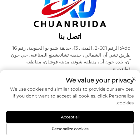
اتصل بنا
Add: الرقم 601-2، المبنى 13، حديقة شيو يو الجنوبية، رقم 16
طريق تشي آن الشمالي، حديقة تشانغشينغ الصناعية، حي جون
آن، بلدة جون آن، منطقة شوند، مدينة فوشان، مقاطعة
قوانغدونغ
هاتف:
+86-18320933590
We value your privacy
البريد الإلكتروني:
[email protected]
We use cookies and similar tools to provide our services.
If you don't want to accept all cookies, click Personalize
cookies.
حقوق الطبع والنشر © شركة فوشان تشوآنرويدا للتعبئة والتغليف
المحدودة. جميع الحقوق محفوظة -
سياسة الخصوصية
Accept all
Personalize cookies