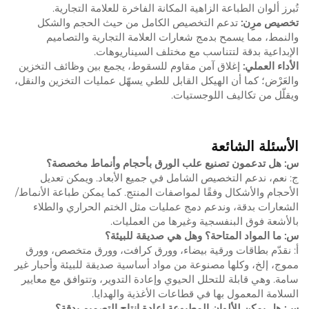
تُبرز ألوان الطباعة الزاهية المكانة الفاخرة للعلامة التجارية.
تخصيص مرِن:
تدعم التخصيص الكامل من حيث الحجم والشكل
والنمط، مما يسمح بدمج شعارات العلامة التجارية والتصاميم
الإبداعية بدقة لتتناسب مع مختلف السيناريوهات.
الأداء العملي:
إغلاق آمن مقاوم للسقوط، يجمع بين وظائف التخزين
والعَرْض؛ كما أن الهيكل القابل للطي يسهّل عمليات التخزين والنقل،
ويقلّل من تكاليف اللوجستيات.
الأسئلة الشائعة
س: هل تدعمون تصنيع علب الورق بأحجام وأنماط مخصصة؟
ج: نعم، ندعم التخصيص الشامل في جميع الأبعاد. ويمكن تعديل
الأحجام والأشكال وفقًا لمواصفات المنتج. كما يمكن طباعة الأنماط/
الشعارات بدقة، وندعم دمج عمليات مثل الختم الحراري والطلاء
بالأشعة فوق البنفسجية وغيرها من العمليات.
س: ما المواد المتاحة؟ وهل هي صديقة للبيئة؟
أ: نقدّم بطاقات ورقية بيضاء، وورق كرافت، وورق متخصص، وورق
مموج، إلخ، وكلها مصنوعة من مواد أساسية صديقة للبيئة وأحبار غير
سامة. وهي قابلة للتحلل الحيوي وإعادة التدوير، وتتوافق مع معايير
السلامة المعمول بها في قطاعات الأغذية والهدايا.
س: هل يمكن للألوان المطبوعة إعادة إنتاج التصميم بدقة؟