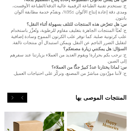
ج: نستخدم تقنية الطباعة الرقمية عالية الدقة/الطباعة الأوفست،
ومدى دقة إعادة إنتاج الألوان ≥95%، ونقدّم خدمة مطابقة ألوان
بانتون.
س: هل تتعرّض هذه المنتجات للتلف بسهولة أثناء النقل؟
ج: تُعبّأ المنتجات الجاهزة بتغليف مقاوم للرطوبة، وتُعزَّز باستخدام
علب كرتونية صلبة. كما توفر علب الكرتون المموج وسادة إضافية
لتقليل الضرر الناجم عن النقل. ويمكن استبدال أي منتجات تالفة.
السؤال: هل يمكنني زيارة مصنعكم؟
ج: نرحب بكم بحرارة! ويقوم العديد من العملاء بزيارتنا عند سفرهم
إلى الصين.
س: لماذا يختارنا عددٌ كبيرٌ جدًّا من العملاء؟
ج: لأننا مورِّدون مباشرٌ من المصنع، ونركّز على احتياجات العميل.
المنتجات الموصى بها