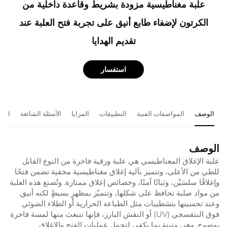
علبة مغناطيسية مزودة بشريط وقاعدة داخلية من
الكرتون لإضفاء طابع أنيق على تجربة فتح العلبة عند
تقديم الهدايا
استفسار
الوصف
المواصفات الفنية
التطبيقات
المزايا
الأسئلة الشائعة
المن
الوصف
علبة الإغلاق المغناطيسي هي علبة ورقية فاخرة من النوع القابل
للطي من الأعلى، وتتميز بآلية إغلاق مغناطيسية مخفية تضمن فتحًا
وإغلاقًا سلسَيْن، وثباتًا آمنًا، وخصائص إغلاق ممتازة. وتُصنع هذه العلبة
من مواد صلبة تحافظ على شكلها، وتتميّز بمظهرٍ بسيطٍ لكنه أنيق.
وعند تحسينها بتشطيبات مثل الطباعة الحرارية أو الطلاء الضوئي
فوق البنفسجي (UV) أو النقش البارز، فإنها تنبعث منها لمسة فاخرة
بوضوح. وهي متينة بما يكفي لتحمل عمليات الفتح والإغلاق