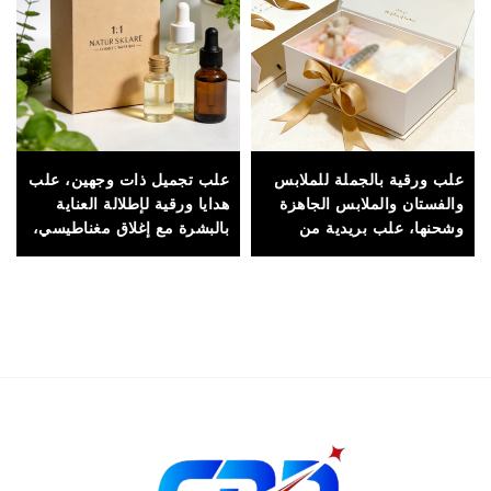
علب ورقية بالجملة للملابس
علب تجميل ذات وجهين، علب
والفستان والملابس الجاهزة
هدايا ورقية لإطلالة العناية
وشحنها، علب بريدية من
بالبشرة مع إغلاق مغناطيسي،
الكرتون المموج مع مقابض،
مناسبة للتغليف الفاخر
صديقة للبيئة
والعروض المعروضة